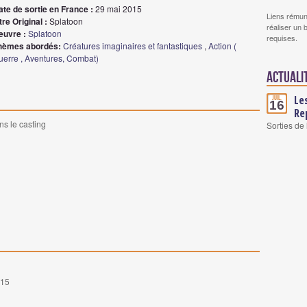
ate de sortie en France :
29 mai 2015
Liens rémun
tre Original :
Splatoon
réaliser un 
euvre :
Splatoon
requises.
hèmes abordés:
Créatures imaginaires et fantastiques
,
Action (
uerre , Aventures, Combat)
Actuali
Le
Juil.
16
Re
ns le casting
Sorties de
015