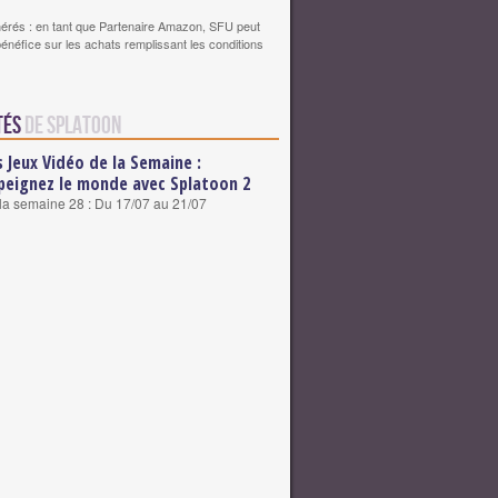
érés : en tant que Partenaire Amazon, SFU peut
bénéfice sur les achats remplissant les conditions
tés
de Splatoon
s Jeux Vidéo de la Semaine :
peignez le monde avec Splatoon 2
 la semaine 28 : Du 17/07 au 21/07