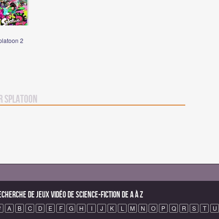
platoon 2
r Splatoon
echerche de Jeux vidéo de science-fiction de A à Z
#
A
B
C
D
E
F
G
H
I
J
K
L
M
N
O
P
Q
R
S
T
U