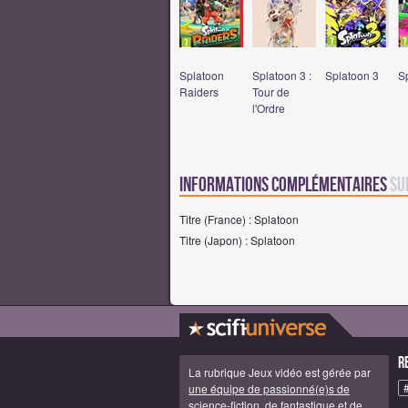
Splatoon
Splatoon 3 :
Splatoon 3
S
Raiders
Tour de
l'Ordre
Informations complémentaires
su
Titre (France) : Splatoon
Titre (Japon) : Splatoon
R
La rubrique Jeux vidéo est gérée par
une équipe de passionné(e)s de
science-fiction, de fantastique et de