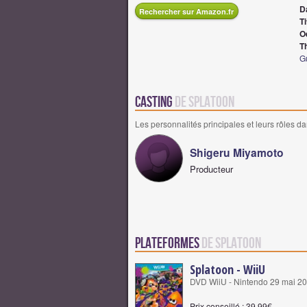
D
Rechercher sur Amazon.fr
Ti
O
T
G
Casting
de Splatoon
Les personnalités principales et leurs rôles da
Shigeru Miyamoto
Producteur
Plateformes
de Splatoon
Splatoon - WiiU
DVD WiiU - Nintendo 29 mai 2
Prix conseillé : 39,99€