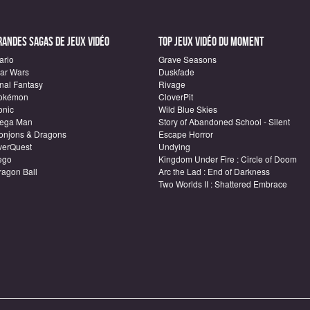
randes sagas de Jeux vidéo
Top Jeux vidéo du moment
ario
Grave Seasons
tar Wars
Duskfade
inal Fantasy
Rivage
okémon
CloverPit
onic
Wild Blue Skies
ega Man
Story of Abandoned School - Silent
onjons & Dragons
Escape Horror
verQuest
Undying
ego
Kingdom Under Fire : Circle of Doom
ragon Ball
Arc the Lad : End of Darkness
Two Worlds II : Shattered Embrace