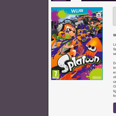
S
La
Sp
se
Da
I
e
vi
ca
Ch
li
fo