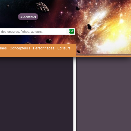
S'identifier
èmes
Concepteurs
Personnages
Editeurs