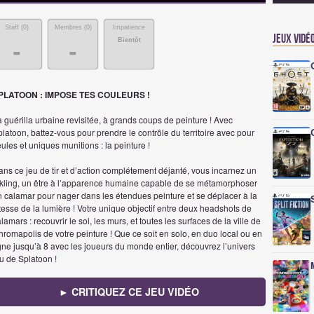
Staff (
0
)
Membres (
0
)
Impatience
Jeux vidé
Bientôt
-
-
PLATOON : IMPOSE TES COULEURS !
 guérilla urbaine revisitée, à grands coups de peinture ! Avec
latoon, battez-vous pour prendre le contrôle du territoire avec pour
ules et uniques munitions : la peinture !
ns ce jeu de tir et d’action complétement déjanté, vous incarnez un
nkling, un être à l’apparence humaine capable de se métamorphoser
n calamar pour nager dans les étendues peinture et se déplacer à la
tesse de la lumière ! Votre unique objectif entre deux headshots de
lamars : recouvrir le sol, les murs, et toutes les surfaces de la ville de
romapolis de votre peinture ! Que ce soit en solo, en duo local ou en
gne jusqu’à 8 avec les joueurs du monde entier, découvrez l’univers
u de Splatoon !
► CRITIQUEZ CE JEU VIDÉO