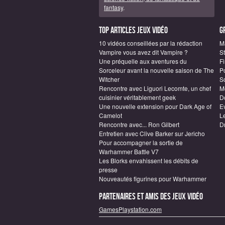
fantasy
.
Top articles Jeux vidéo
G
10 vidéos conseillées par la rédaction
M
Vampire vous avez dit Vampire ?
S
Une préquelle aux aventures du
F
Sorceleur avant la nouvelle saison de The
P
Witcher
S
Rencontre avec Liguori Lecomte, un chef
M
cuisinier véritablement geek
D
Une nouvelle extension pour Dark Age of
E
Camelot
L
Rencontre avec... Ron Gilbert
D
Entretien avec Clive Barker sur Jericho
Pour accompagner la sortie de
Warhammer Battle V7
Les Blorks envahissent les débits de
presse
Nouveautés figurines pour Warhammer
Partenaires et amis des jeux vidéo
GamesPlaystation.com