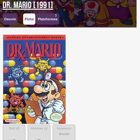
Dr. Mario [1991]
3
Oeuvre
Fiche
Plateformes
Staff (
0
)
Membres (
0
)
Impatience
Bientôt
-
-