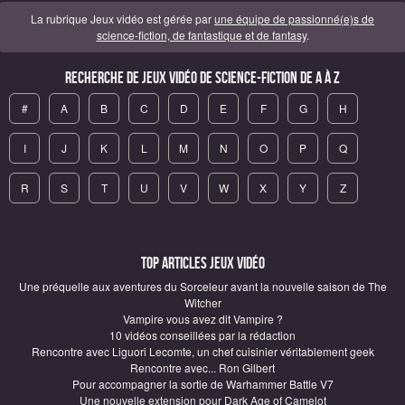
La rubrique Jeux vidéo est gérée par
une équipe de passionné(e)s de
science-fiction, de fantastique et de fantasy
.
Recherche de Jeux vidéo de science-fiction de A à Z
#
A
B
C
D
E
F
G
H
I
J
K
L
M
N
O
P
Q
R
S
T
U
V
W
X
Y
Z
Top articles Jeux vidéo
Une préquelle aux aventures du Sorceleur avant la nouvelle saison de The
Witcher
Vampire vous avez dit Vampire ?
10 vidéos conseillées par la rédaction
Rencontre avec Liguori Lecomte, un chef cuisinier véritablement geek
Rencontre avec... Ron Gilbert
Pour accompagner la sortie de Warhammer Battle V7
Une nouvelle extension pour Dark Age of Camelot