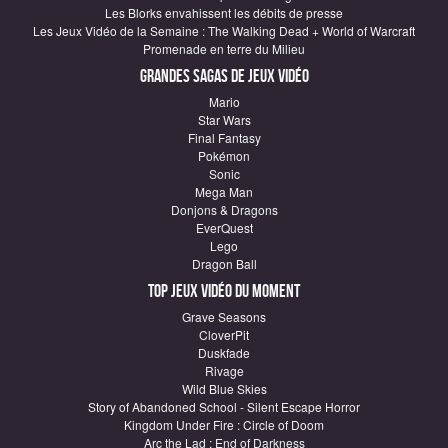
Les Blorks envahissent les débits de presse
Les Jeux Vidéo de la Semaine : The Walking Dead + World of Warcraft
Promenade en terre du Milieu
Grandes sagas de Jeux vidéo
Mario
Star Wars
Final Fantasy
Pokémon
Sonic
Mega Man
Donjons & Dragons
EverQuest
Lego
Dragon Ball
Top Jeux vidéo du moment
Grave Seasons
CloverPit
Duskfade
Rivage
Wild Blue Skies
Story of Abandoned School - Silent Escape Horror
Kingdom Under Fire : Circle of Doom
Arc the Lad : End of Darkness