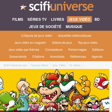
FILMS
SÉRIES TV
LIVRES
JEUX VIDÉO
BD
JEUX DE SOCIÉTÉ
MUSIQUE
Critiques de jeux vidéo
Actualités vidéoludiques
Jeux vidéo en magasin
Vidéos de jeux
Top jeux vidéo
Jeux vidéo par thèmes
Concepteurs
Personnages
Editeurs
Screenshots
Citations
Anecdotes
Références
Agenda
Scifi-Universe.com
l'oeuvre Mario
Jeux Vidéo
Dr. Mario
Dr. Mario [1991]