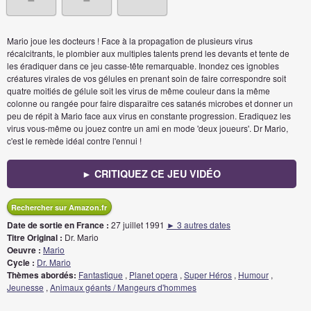
Mario joue les docteurs ! Face à la propagation de plusieurs virus
récalcitrants, le plombier aux multiples talents prend les devants et tente de
les éradiquer dans ce jeu casse-tête remarquable. Inondez ces ignobles
créatures virales de vos gélules en prenant soin de faire correspondre soit
quatre moitiés de gélule soit les virus de même couleur dans la même
colonne ou rangée pour faire disparaître ces satanés microbes et donner un
peu de répit à Mario face aux virus en constante progression. Eradiquez les
virus vous-même ou jouez contre un ami en mode 'deux joueurs'. Dr Mario,
c'est le remède idéal contre l'ennui !
► CRITIQUEZ CE JEU VIDÉO
Rechercher sur Amazon.fr
Date de sortie en France :
27 juillet 1991
► 3 autres dates
Titre Original :
Dr. Mario
Oeuvre :
Mario
Cycle :
Dr. Mario
Thèmes abordés:
Fantastique
,
Planet opera
,
Super Héros
,
Humour
,
Jeunesse
,
Animaux géants / Mangeurs d'hommes