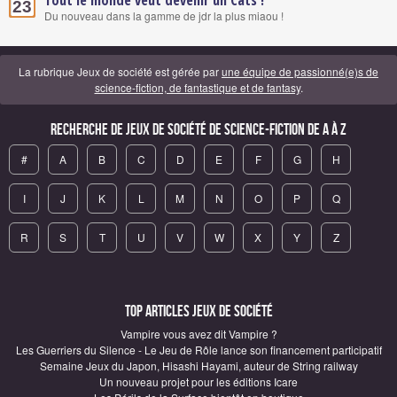
Tout le monde veut devenir un Cats !
23
Du nouveau dans la gamme de jdr la plus miaou !
La rubrique Jeux de société est gérée par
une équipe de passionné(e)s de
science-fiction, de fantastique et de fantasy
.
Recherche de Jeux de société de science-fiction de A à Z
#
A
B
C
D
E
F
G
H
I
J
K
L
M
N
O
P
Q
R
S
T
U
V
W
X
Y
Z
Top articles Jeux de société
Vampire vous avez dit Vampire ?
Les Guerriers du Silence - Le Jeu de Rôle lance son financement participatif
Semaine Jeux du Japon, Hisashi Hayami, auteur de String railway
Un nouveau projet pour les éditions Icare