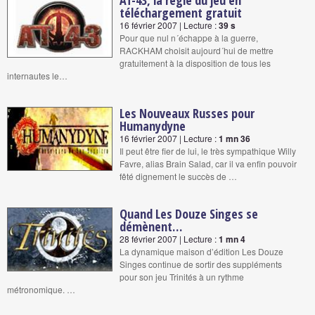
AT-43, la règle du jeu en
téléchargement gratuit
16 février 2007 | Lecture :
39 s
Pour que nul n´échappe à la guerre,
RACKHAM choisit aujourd´hui de mettre
gratuitement à la disposition de tous les
internautes le…
Les Nouveaux Russes pour
Humanydyne
16 février 2007 | Lecture :
1 mn 36
Il peut être fier de lui, le très sympathique Willy
Favre, alias Brain Salad, car il va enfin pouvoir
fêté dignement le succès de …
Quand Les Douze Singes se
démènent…
28 février 2007 | Lecture :
1 mn 4
La dynamique maison d’édition Les Douze
Singes continue de sortir des suppléments
pour son jeu Trinités à un rythme
métronomique. …