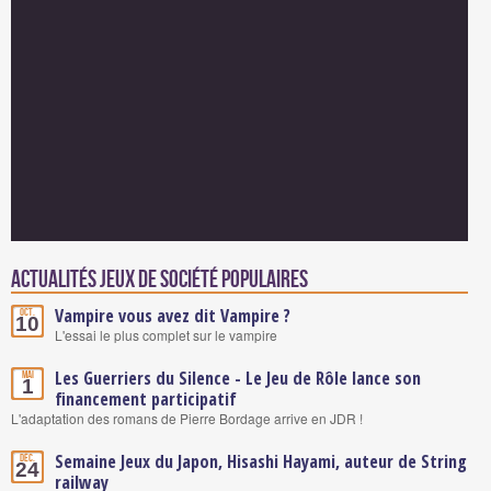
Actualités Jeux de société populaires
Vampire vous avez dit Vampire ?
Oct.
10
L'essai le plus complet sur le vampire
Les Guerriers du Silence - Le Jeu de Rôle lance son
Mai
1
financement participatif
L'adaptation des romans de Pierre Bordage arrive en JDR !
Semaine Jeux du Japon, Hisashi Hayami, auteur de String
Déc.
24
railway