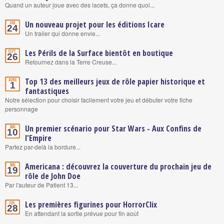
Quand un auteur joue avec des lacets, ça donne quoi...
Un nouveau projet pour les éditions Icare
Jan.
24
Un trailer qui donne envie...
Les Périls de la Surface bientôt en boutique
Sept.
26
Retournez dans la Terre Creuse...
Top 13 des meilleurs jeux de rôle papier historique et
Avril
1
fantastiques
Notre sélection pour choisir facilement votre jeu et débuter votre fiche
personnage
Un premier scénario pour Star Wars - Aux Confins de
Mai
10
l'Empire
Partez par-delà la bordure...
Americana : découvrez la couverture du prochain jeu de
Mai
19
rôle de John Doe
Par l'auteur de Patient 13...
Les premières figurines pour HorrorClix
Juil.
28
En attendant la sortie prévue pour fin août