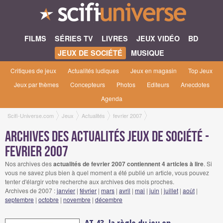
FILMS
SÉRIES TV
LIVRES
JEUX VIDÉO
BD
JEUX DE SOCIÉTÉ
MUSIQUE
Critiques de jeux
Actualités ludiques
Jeux en magasin
Top Jeux
Jeux par thèmes
Concepteurs
Photos
Editeurs
Anecdotes
Agenda
Scifi-Universe.com
Jeux
Actualités
fevrier 2007
Archives des actualités jeux de société -
fevrier 2007
Nos archives des
actualités de fevrier 2007 contiennent 4 articles à lire
. Si
vous ne savez plus bien à quel moment a été publié un article, vous pouvez
tenter d'élargir votre recherche aux archives des mois proches.
Archives de 2007 :
janvier
|
février
|
mars
|
avril
|
mai
|
juin
|
juillet
|
août
|
septembre
|
octobre
|
novembre
|
décembre