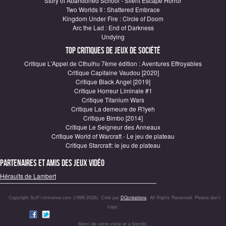
Story of Abandoned School - Silent Escape Horror
Two Worlds II : Shattered Embrace
Kingdom Under Fire : Circle of Doom
Arc the Lad : End of Darkness
Undying
Top critiques de Jeux de société
Critique L'Appel de Cthulhu 7ème édition : Aventures Effroyables
Critique Capitaine Vaudou [2020]
Critique Black Angel [2019]
Critique Horreur Liminale #1
Critique Titanium Wars
Critique La demeure de R'lyeh
Critique Bimbo [2014]
Critique Le Seigneur des Anneaux
Critique World of Warcraft - Le jeu de plateau
Critique Starcraft: le jeu de plateau
Partenaires et amis des jeux vidéo
Héraults de Lambert
Copyright SciFi-Universe.com (1996-2026). Créé par
DQcréations
. All Rights Reserved. Please don’t
copy.
Merci de votre visite et à bientôt.