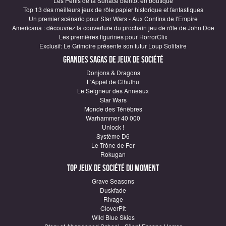
Les Périls de la Surface bientôt en boutique
Top 13 des meilleurs jeux de rôle papier historique et fantastiques
Un premier scénario pour Star Wars - Aux Confins de l'Empire
Americana : découvrez la couverture du prochain jeu de rôle de John Doe
Les premières figurines pour HorrorClix
Exclusif: Le Grimoire présente son futur Loup Solitaire
Grandes sagas de Jeux de société
Donjons & Dragons
L'Appel de Cthulhu
Le Seigneur des Anneaux
Star Wars
Monde des Ténèbres
Warhammer 40 000
Unlock !
Système D6
Le Trône de Fer
Rokugan
Top Jeux de société du moment
Grave Seasons
Duskfade
Rivage
CloverPit
Wild Blue Skies