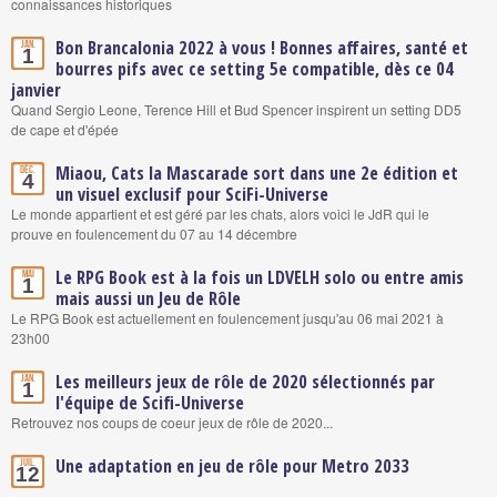
connaissances historiques
Bon Brancalonia 2022 à vous ! Bonnes affaires, santé et
Jan.
1
bourres pifs avec ce setting 5e compatible, dès ce 04
janvier
Quand Sergio Leone, Terence Hill et Bud Spencer inspirent un setting DD5
de cape et d'épée
Miaou, Cats la Mascarade sort dans une 2e édition et
Déc.
4
un visuel exclusif pour SciFi-Universe
Le monde appartient et est géré par les chats, alors voici le JdR qui le
prouve en foulencement du 07 au 14 décembre
Le RPG Book est à la fois un LDVELH solo ou entre amis
Mai
1
mais aussi un Jeu de Rôle
Le RPG Book est actuellement en foulencement jusqu'au 06 mai 2021 à
23h00
Les meilleurs jeux de rôle de 2020 sélectionnés par
Jan.
1
l'équipe de Scifi-Universe
Retrouvez nos coups de coeur jeux de rôle de 2020...
Une adaptation en jeu de rôle pour Metro 2033
Juil.
12