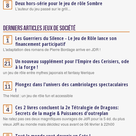
Deux hors-série pour le jeu de rôle Sombre
Juil.
8
L'auteur du jeu passé sur le grill...
Derniers articles Jeux de société
Les Guerriers du Silence - Le Jeu de Rôle lance son
Mai
1
financement participatif
L'adaptation des romans de Pierre Bordage arrive en JDR !
Un nouveau supplément pour l'Empire des Cerisiers, ode
Avril
21
à la forge !
un jeu de rôle entre mythes japonais et fantasy féerique
Plongez dans l'univers des cambriolages spectaculaires
Fév.
11
!
The Heist : un jeu de rôle fun et accessible
Ces 2 livres concluent la 2e Tétralogie de Dragons:
Fév.
4
Secrets de la magie & Puissances d'outreplan
Ne ratez pas ces deux magnifiques ouvrages de JdR pour la 5 éd. du plus
vieux JdR au monde mais décidez vous avant ce 06 février à 22h00
Jan.