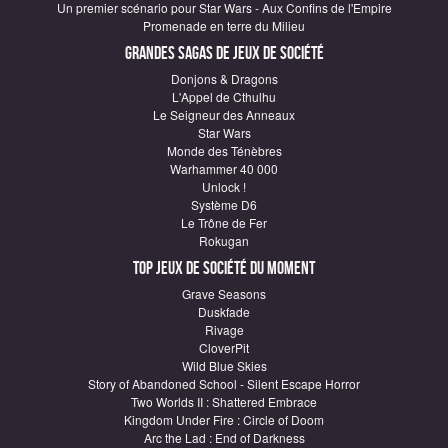
Un premier scénario pour Star Wars - Aux Confins de l'Empire
Promenade en terre du Milieu
Grandes sagas de Jeux de société
Donjons & Dragons
L'Appel de Cthulhu
Le Seigneur des Anneaux
Star Wars
Monde des Ténèbres
Warhammer 40 000
Unlock !
Système D6
Le Trône de Fer
Rokugan
Top Jeux de société du moment
Grave Seasons
Duskfade
Rivage
CloverPit
Wild Blue Skies
Story of Abandoned School - Silent Escape Horror
Two Worlds II : Shattered Embrace
Kingdom Under Fire : Circle of Doom
Arc the Lad : End of Darkness