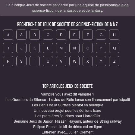
La rubrique Jeux de société est gérée par
une équipe de passionné(e)s de
science-fiction, de fantastique et de fantasy
.
Recherche de Jeux de société de science-fiction de A à Z
#
A
B
C
D
E
F
G
H
I
J
K
L
M
N
O
P
Q
R
S
T
U
V
W
X
Y
Z
Top articles Jeux de société
Vampire vous avez dit Vampire ?
Les Guerriers du Silence - Le Jeu de Rôle lance son financement participatif
Les Périls de la Surface bientôt en boutique
Un nouveau projet pour les éditions Icare
Les premières figurines pour HorrorClix
Semaine Jeux du Japon, Hisashi Hayami, auteur de String railway
Eclipse Phase : le kit de démo est en ligne
Entretien avec... Julien Clément