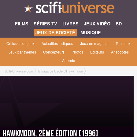
FILMS
SÉRIES TV
LIVRES
JEUX VIDÉO
BD
JEUX DE SOCIÉTÉ
MUSIQUE
Critiques de jeux
Actualités ludiques
Jeux en magasin
Top Jeux
Jeux par thèmes
Concepteurs
Photos
Editeurs
Anecdotes
Agenda
Scifi-Universe.com
la saga Le Cycle d'Hawkmoon
Hawkmoon, 2ème édition [1996]
Gamme
Jeu de rôle 21 cm x 29,7 cm [Oriflam-Archeon, novembre 2001]
Hawkmoon, 2ème édition [1996]