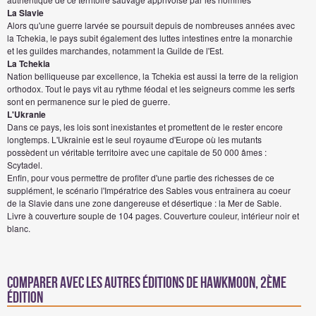
La Slavie
Alors qu'une guerre larvée se poursuit depuis de nombreuses années avec
la Tchekia, le pays subit également des luttes intestines entre la monarchie
et les guildes marchandes, notamment la Guilde de l'Est.
La Tchekia
Nation belliqueuse par excellence, la Tchekia est aussi la terre de la religion
orthodox. Tout le pays vit au rythme féodal et les seigneurs comme les serfs
sont en permanence sur le pied de guerre.
L'Ukranie
Dans ce pays, les lois sont inexistantes et promettent de le rester encore
longtemps. L'Ukrainie est le seul royaume d'Europe où les mutants
possèdent un véritable territoire avec une capitale de 50 000 âmes :
Scytadel.
Enfin, pour vous permettre de profiter d'une partie des richesses de ce
supplément, le scénario l'Impératrice des Sables vous entraînera au coeur
de la Slavie dans une zone dangereuse et désertique : la Mer de Sable.
Livre à couverture souple de 104 pages. Couverture couleur, intérieur noir et
blanc.
Comparer avec les autres éditions de Hawkmoon, 2ème
édition