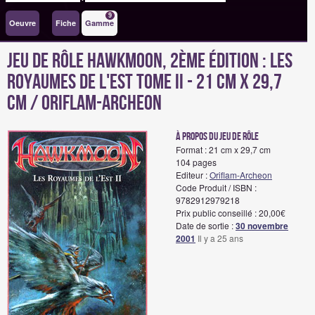
9
Oeuvre
Fiche
Gamme
Jeu de rôle Hawkmoon, 2ème édition : Les
Royaumes de l'Est Tome II - 21 cm x 29,7
cm / Oriflam-Archeon
à propos du jeu de rôle
Format : 21 cm x 29,7 cm
104 pages
Editeur :
Oriflam-Archeon
Code Produit / ISBN :
9782912979218
Prix public conseillé : 20,00€
Date de sortie :
30 novembre
2001
Il y a 25 ans