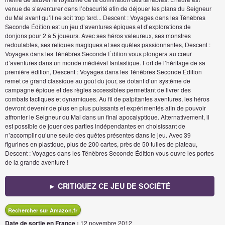
venue de s’aventurer dans l’obscurité afin de déjouer les plans du Seigneur
du Mal avant qu’il ne soit trop tard... Descent : Voyages dans les Ténèbres
Seconde Édition est un jeu d’aventures épiques et d’explorations de
donjons pour 2 à 5 joueurs. Avec ses héros valeureux, ses monstres
redoutables, ses reliques magiques et ses quêtes passionnantes, Descent :
Voyages dans les Ténèbres Seconde Édition vous plongera au cœur
d’aventures dans un monde médiéval fantastique. Fort de l’héritage de sa
première édition, Descent : Voyages dans les Ténèbres Seconde Édition
remet ce grand classique au goût du jour, se dotant d’un système de
campagne épique et des règles accessibles permettant de livrer des
combats tactiques et dynamiques. Au fil de palpitantes aventures, les héros
devront devenir de plus en plus puissants et expérimentés afin de pouvoir
affronter le Seigneur du Mal dans un final apocalyptique. Alternativement, il
est possible de jouer des parties indépendantes en choisissant de
n’accomplir qu’une seule des quêtes présentes dans le jeu. Avec 39
figurines en plastique, plus de 200 cartes, près de 50 tuiles de plateau,
Descent : Voyages dans les Ténèbres Seconde Édition vous ouvre les portes
de la grande aventure !
► CRITIQUEZ CE JEU DE SOCIÉTÉ
Rechercher sur Amazon.fr
Date de sortie en France :
12 novembre 2012