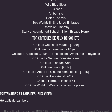
Wild Blue Skies
Duskfade
Amber Isle
Il était une fois
Two Worlds II : Shattered Embrace
Essays on Empathy
Story of Abandoned School - Silent Escape Horror
Top critiques de Jeux de société
Critique Capitaine Vaudou [2020]
Critique La demeure de R'lyeh
Critique L'Appel de Cthulhu 7ème édition : Aventures Effroyables
Critique Le Seigneur des Anneaux
Critique Titanium Wars
Critique Bimbo [2014]
Critique L'Appel de Cthulhu 7ème édition [2015]
Critique Black Angel [2019]
Critique Horreur Liminale #1
Critique World of Warcraft - Le jeu de plateau
Partenaires et amis des jeux vidéo
Héraults de Lambert
Copyright SciFi-Universe.com (1996-2026). Créé par
DQcréations
. All Rights Reserved. Please don’t