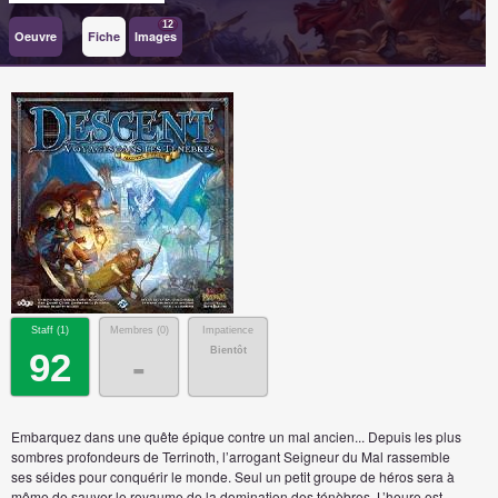
12
Oeuvre
Fiche
Images
Staff (
1
)
Membres (
0
)
Impatience
Bientôt
92
-
Embarquez dans une quête épique contre un mal ancien... Depuis les plus
sombres profondeurs de Terrinoth, l’arrogant Seigneur du Mal rassemble
ses séides pour conquérir le monde. Seul un petit groupe de héros sera à
même de sauver le royaume de la domination des ténèbres. L’heure est