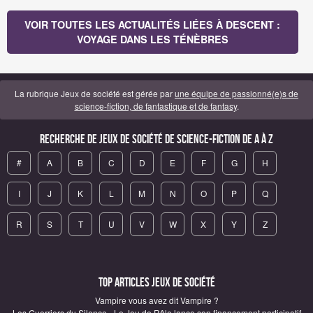
VOIR TOUTES LES ACTUALITÉS LIÉES À DESCENT :
VOYAGE DANS LES TÉNÈBRES
La rubrique Jeux de société est gérée par
une équipe de passionné(e)s de
science-fiction, de fantastique et de fantasy
.
Recherche de Jeux de société de science-fiction de A à Z
#
A
B
C
D
E
F
G
H
I
J
K
L
M
N
O
P
Q
R
S
T
U
V
W
X
Y
Z
Top articles Jeux de société
Vampire vous avez dit Vampire ?
Les Guerriers du Silence - Le Jeu de Rôle lance son financement participatif