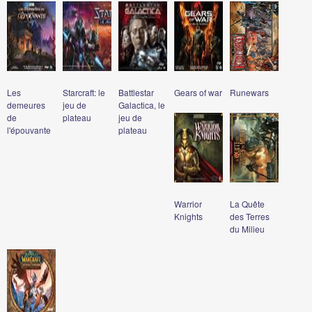
Les
Starcraft: le
Battlestar
Gears of war
Runewars
demeures
jeu de
Galactica, le
de
plateau
jeu de
l'épouvante
plateau
Warrior
La Quête
Knights
des Terres
du Milieu