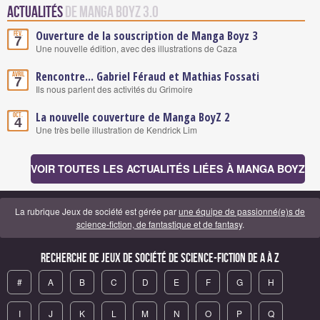
Actualités
de Manga Boyz 3.0
Ouverture de la souscription de Manga Boyz 3
Fév.
7
Une nouvelle édition, avec des illustrations de Caza
Rencontre... Gabriel Féraud et Mathias Fossati
Avril
7
Ils nous parlent des activités du Grimoire
La nouvelle couverture de Manga BoyZ 2
Oct.
4
Une très belle illustration de Kendrick Lim
VOIR TOUTES LES ACTUALITÉS LIÉES À MANGA BOYZ
La rubrique Jeux de société est gérée par
une équipe de passionné(e)s de
science-fiction, de fantastique et de fantasy
.
Recherche de Jeux de société de science-fiction de A à Z
#
A
B
C
D
E
F
G
H
I
J
K
L
M
N
O
P
Q