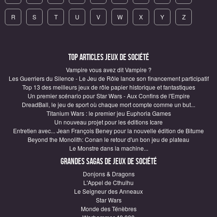
R
S
T
U
V
W
X
Y
Z
Top articles Jeux de société
Vampire vous avez dit Vampire ?
Les Guerriers du Silence - Le Jeu de Rôle lance son financement participatif
Top 13 des meilleurs jeux de rôle papier historique et fantastiques
Un premier scénario pour Star Wars - Aux Confins de l'Empire
DreadBall, le jeu de sport où chaque mort compte comme un but...
Titanium Wars : le premier jeu Euphoria Games
Un nouveau projet pour les éditions Icare
Entretien avec... Jean François Beney pour la nouvelle édition de Bitume
Beyond the Monolith: Conan le retour d'un bon jeu de plateau
Le Monstre dans la machine...
Grandes sagas de Jeux de société
Donjons & Dragons
L'Appel de Cthulhu
Le Seigneur des Anneaux
Star Wars
Monde des Ténèbres