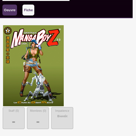
Oeuvre
Fiche
Staff (
0
)
Membres (
0
)
Impatience
Bientôt
-
-