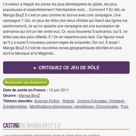
L’invasion a frappé les zones les plus développées du globe, les plus
populeuses et essentiellement l’hémisphère nord… Comment ? En fait, ce
Manga BoyZ 3 c’est un peu comme du bonus avec une campagne. Une
campagne ? Oui, en jeux de rôles (les vieux rôlistes qui lisent ces lignes me
pardonneront), ce qu’on appelle une campagne est une succession de
scénarios qui ont un lien entre eux. Or, vous trouverez 5 scénarios, oui 5, ne
faites pas des yeux effarés, 5 ! On en reparlera plus tard. Car figurez-vous
qu’il y a aussi 5 nouveaux personnages de proposés. Oui oui, 5 aussi !
Manga BoyZ 3 c’est de nouvelles zones géographiques décrites en plus
dont le Mexique et le Maghreb...
► CRITIQUEZ CE JEU DE RÔLE
Rechercher sur Amazon.fr
Date de sortie en France :
15 juin 2011
Oeuvre :
Manga BoyZ
Thèmes abordés:
Science-Fiction
,
Robots
,
Univers Futuristes / Hightech
,
Extraterrestres
,
Modifications biologiques / génétiques / Chirurgicales
,
Pulp
Casting
de Manga Boyz 3.0
Les personnalités principales et leurs rôles dans le casting