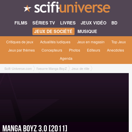
FILMS
SÉRIES TV
LIVRES
JEUX VIDÉO
BD
JEUX DE SOCIÉTÉ
MUSIQUE
Critiques de jeux
Actualités ludiques
Jeux en magasin
Top Jeux
Jeux par thèmes
Concepteurs
Photos
Editeurs
Anecdotes
Agenda
Scifi-Universe.com
l'oeuvre Manga BoyZ
Jeux de rôle
Manga Boyz 3.0 [2011]
Manga Boyz 3.0 [2011]