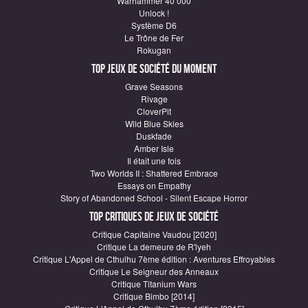
Warhammer 40 000
Unlock !
Système D6
Le Trône de Fer
Rokugan
Top Jeux de société du moment
Grave Seasons
Rivage
CloverPit
Wild Blue Skies
Duskfade
Amber Isle
Il était une fois
Two Worlds II : Shattered Embrace
Essays on Empathy
Story of Abandoned School - Silent Escape Horror
Top critiques de Jeux de société
Critique Capitaine Vaudou [2020]
Critique La demeure de R'lyeh
Critique L'Appel de Cthulhu 7ème édition : Aventures Effroyables
Critique Le Seigneur des Anneaux
Critique Titanium Wars
Critique Bimbo [2014]