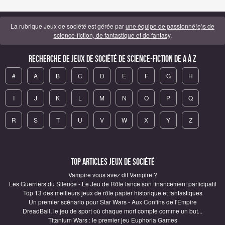
La rubrique Jeux de société est gérée par
une équipe de passionné(e)s de
science-fiction, de fantastique et de fantasy
.
Recherche de Jeux de société de science-fiction de A à Z
#
A
B
C
D
E
F
G
H
I
J
K
L
M
N
O
P
Q
R
S
T
U
V
W
X
Y
Z
Top articles Jeux de société
Vampire vous avez dit Vampire ?
Les Guerriers du Silence - Le Jeu de Rôle lance son financement participatif
Top 13 des meilleurs jeux de rôle papier historique et fantastiques
Un premier scénario pour Star Wars - Aux Confins de l'Empire
DreadBall, le jeu de sport où chaque mort compte comme un but...
Titanium Wars : le premier jeu Euphoria Games