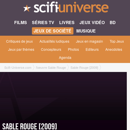
FILMS
SÉRIES TV
LIVRES
JEUX VIDÉO
BD
JEUX DE SOCIÉTÉ
MUSIQUE
Critiques de jeux
Actualités ludiques
Jeux en magasin
Top Jeux
Jeux par thèmes
Concepteurs
Photos
Editeurs
Anecdotes
Agenda
Scifi-Universe.com
l'oeuvre Sable Rouge
Sable Rouge [2009]
Sable Rouge [2009]