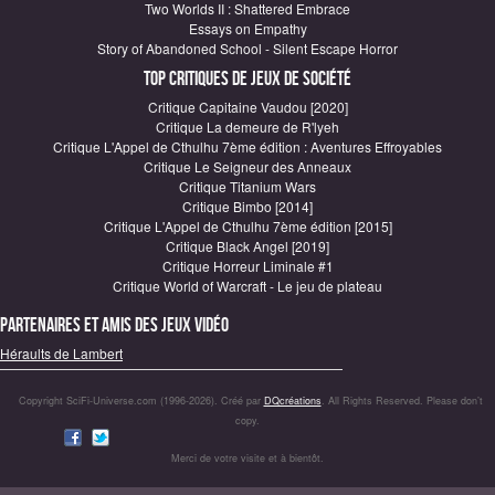
Two Worlds II : Shattered Embrace
Essays on Empathy
Story of Abandoned School - Silent Escape Horror
Top critiques de Jeux de société
Critique Capitaine Vaudou [2020]
Critique La demeure de R'lyeh
Critique L'Appel de Cthulhu 7ème édition : Aventures Effroyables
Critique Le Seigneur des Anneaux
Critique Titanium Wars
Critique Bimbo [2014]
Critique L'Appel de Cthulhu 7ème édition [2015]
Critique Black Angel [2019]
Critique Horreur Liminale #1
Critique World of Warcraft - Le jeu de plateau
Partenaires et amis des jeux vidéo
Héraults de Lambert
Copyright SciFi-Universe.com (1996-2026). Créé par
DQcréations
. All Rights Reserved. Please don’t
copy.
Merci de votre visite et à bientôt.