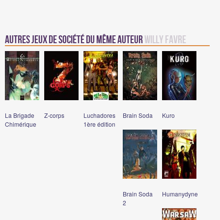
Autres Jeux de société du même auteur
Willy Favre
La Brigade
Z-corps
Luchadores
Brain Soda
Kuro
Chimérique
1ère édition
Brain Soda
Humanydyne
2