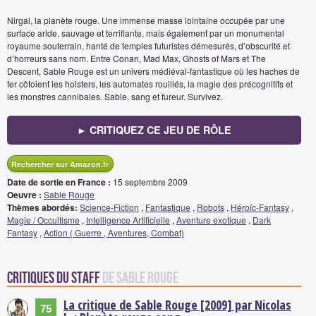
Nirgal, la planète rouge. Une immense masse lointaine occupée par une
surface aride, sauvage et terrifiante, mais également par un monumental
royaume souterrain, hanté de temples futuristes démesurés, d’obscurité et
d’horreurs sans nom. Entre Conan, Mad Max, Ghosts of Mars et The
Descent, Sable Rouge est un univers médiéval-fantastique où les haches de
fer côtoient les holsters, les automates rouillés, la magie des précognitifs et
les monstres cannibales. Sable, sang et fureur. Survivez.
► CRITIQUEZ CE JEU DE RÔLE
Rechercher sur Amazon.fr
Date de sortie en France :
15 septembre 2009
Oeuvre :
Sable Rouge
Thèmes abordés:
Science-Fiction
,
Fantastique
,
Robots
,
Héroïc-Fantasy
,
Magie / Occultisme
,
Intelligence Artificielle
,
Aventure exotique
,
Dark
Fantasy
,
Action ( Guerre , Aventures, Combat)
Critiques du staff
de Sable Rouge
La critique de Sable Rouge [2009] par Nicolas
75