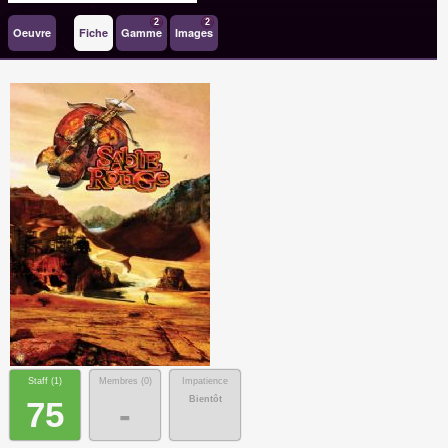
2
2
Oeuvre
Fiche
Gamme
Images
Staff (
1
)
Membres (
0
)
Impatience
Bientôt
75
-