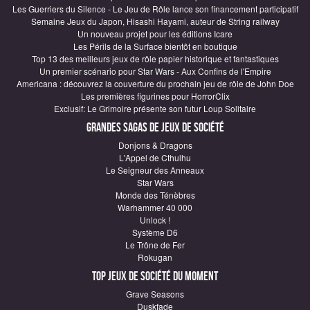
Les Guerriers du Silence - Le Jeu de Rôle lance son financement participatif
Semaine Jeux du Japon, Hisashi Hayami, auteur de String railway
Un nouveau projet pour les éditions Icare
Les Périls de la Surface bientôt en boutique
Top 13 des meilleurs jeux de rôle papier historique et fantastiques
Un premier scénario pour Star Wars - Aux Confins de l'Empire
Americana : découvrez la couverture du prochain jeu de rôle de John Doe
Les premières figurines pour HorrorClix
Exclusif: Le Grimoire présente son futur Loup Solitaire
Grandes sagas de Jeux de société
Donjons & Dragons
L'Appel de Cthulhu
Le Seigneur des Anneaux
Star Wars
Monde des Ténèbres
Warhammer 40 000
Unlock !
Système D6
Le Trône de Fer
Rokugan
Top Jeux de société du moment
Grave Seasons
Duskfade