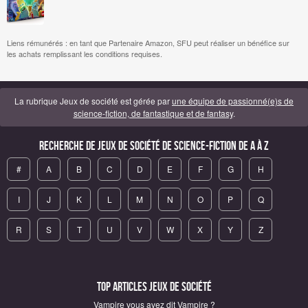
Liens rémunérés : en tant que Partenaire Amazon, SFU peut réaliser un bénéfice sur
les achats remplissant les conditions requises.
La rubrique Jeux de société est gérée par
une équipe de passionné(e)s de
science-fiction, de fantastique et de fantasy
.
Recherche de Jeux de société de science-fiction de A à Z
#
A
B
C
D
E
F
G
H
I
J
K
L
M
N
O
P
Q
R
S
T
U
V
W
X
Y
Z
Top articles Jeux de société
Vampire vous avez dit Vampire ?