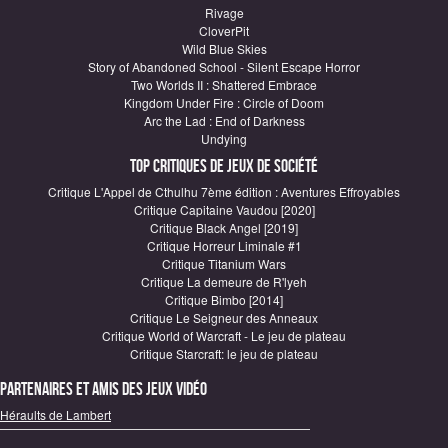
Rivage
CloverPit
Wild Blue Skies
Story of Abandoned School - Silent Escape Horror
Two Worlds II : Shattered Embrace
Kingdom Under Fire : Circle of Doom
Arc the Lad : End of Darkness
Undying
Top critiques de Jeux de société
Critique L'Appel de Cthulhu 7ème édition : Aventures Effroyables
Critique Capitaine Vaudou [2020]
Critique Black Angel [2019]
Critique Horreur Liminale #1
Critique Titanium Wars
Critique La demeure de R'lyeh
Critique Bimbo [2014]
Critique Le Seigneur des Anneaux
Critique World of Warcraft - Le jeu de plateau
Critique Starcraft: le jeu de plateau
Partenaires et amis des jeux vidéo
Héraults de Lambert