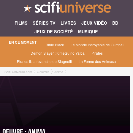
FILMS
SÉRIES TV
LIVRES
JEUX VIDÉO
BD
JEUX DE SOCIÉTÉ
MUSIQUE
EN CE MOMENT :
Bible Black
Le Monde incroyable de Gumball
Demon Slayer : Kimetsu no Yaiba
Pirates
Pirates II: la revanche de Stagnetti
La Ferme des Animaux
Scifi-Universe.com
Oeuvres
Anima
Oeuvre : Anima