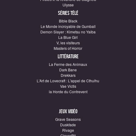
Ulysse
Séries télé
Bible Black
Le Monde incroyable de Gumball
Demon Slayer : Kimetsu no Yaiba
La Blue Girl
V, les visiteurs
Masters of Horror
Littérature
La Ferme des Animaux
Dark Bane
Drekkars
L'Art de Lovecraft : L'appel de Cthulhu
Vae Victis
la Horde du Contrevent
Jeux vidéo
Grave Seasons
Duskfade
Rivage
CloverPit