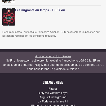
Les migrants du temps - Liu Cixin
Liens rémunérés : en tant que Partenaire Amazon, SFU peut réaliser un bénéfice sur
les achats remplissant les conditions requises.
À propos de Sci Fi Universe
SciFi-Universe.com est le premier webzine francophone dédié à la SF au
fantastique et à l'horreur. N'ayez pas peur de nous soumettre du contenu «SF»,
nous nous ferons un plaisir de le relayer.
Cinéma & Films
Pirates
Buffy the Vampire Layer
August Underground
La Forteresse Infinie #1
Pirates II: la revanche de Stagnetti