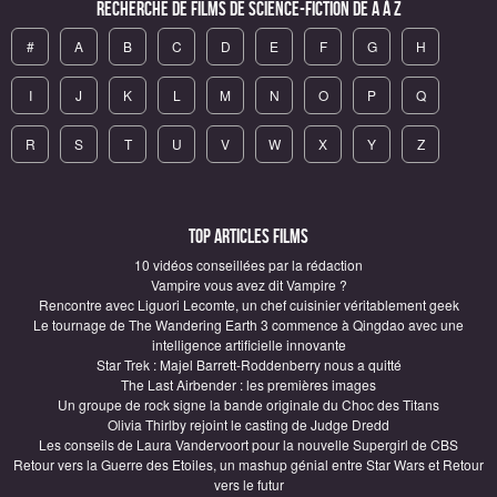
Recherche de Films de science-fiction de A à Z
#
A
B
C
D
E
F
G
H
I
J
K
L
M
N
O
P
Q
R
S
T
U
V
W
X
Y
Z
Top articles Films
10 vidéos conseillées par la rédaction
Vampire vous avez dit Vampire ?
Rencontre avec Liguori Lecomte, un chef cuisinier véritablement geek
Le tournage de The Wandering Earth 3 commence à Qingdao avec une
intelligence artificielle innovante
Star Trek : Majel Barrett-Roddenberry nous a quitté
The Last Airbender : les premières images
Un groupe de rock signe la bande originale du Choc des Titans
Olivia Thirlby rejoint le casting de Judge Dredd
Les conseils de Laura Vandervoort pour la nouvelle Supergirl de CBS
Retour vers la Guerre des Etoiles, un mashup génial entre Star Wars et Retour
vers le futur