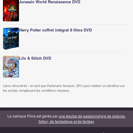
Jurassic World Renaissance DVD
Harry Potter coffret intégral 8 films DVD
Lilo & Stitch DVD
Liens rémunérés : en tant que Partenaire Amazon, SFU peut réaliser un bénéfice sur
les achats remplissant les conditions requises.
La rubrique Films est gérée par
une équipe de passionné(e)s de science-
fiction, de fantastique et de fantasy
.