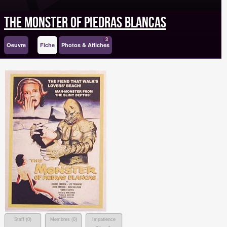
The Monster of Piedras Blancas
3
Oeuvre
Fiche
Photos & Affiches
Staff (
0
)
Membres (
0
)
Impatience