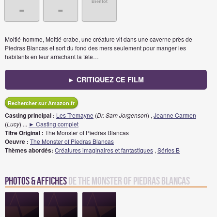
Bientôt
-
-
Moitié-homme, Moitié-crabe, une créature vit dans une caverne près de
Piedras Blancas et sort du fond des mers seulement pour manger les
habitants en leur arrachant la tête…
► CRITIQUEZ CE FILM
Rechercher sur Amazon.fr
Casting principal :
Les Tremayne
(
Dr. Sam Jorgenson
) ,
Jeanne Carmen
(
Lucy
)
...
► Casting complet
Titre Original :
The Monster of Piedras Blancas
Oeuvre :
The Monster of Piedras Blancas
Thèmes abordés:
Créatures imaginaires et fantastiques
,
Séries B
Photos & Affiches
de The Monster of Piedras Blancas