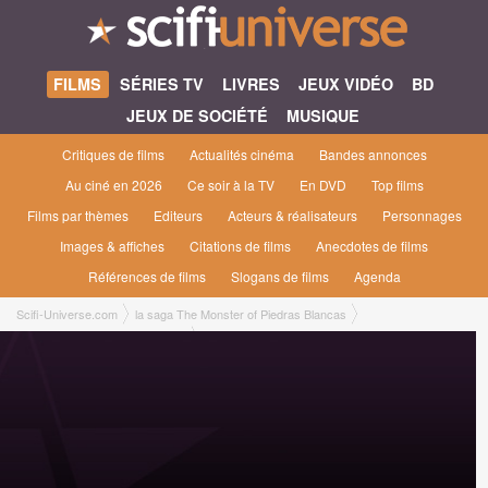
FILMS
SÉRIES TV
LIVRES
JEUX VIDÉO
BD
JEUX DE SOCIÉTÉ
MUSIQUE
Critiques de films
Actualités cinéma
Bandes annonces
Au ciné en 2026
Ce soir à la TV
En DVD
Top films
Films par thèmes
Editeurs
Acteurs & réalisateurs
Personnages
Images & affiches
Citations de films
Anecdotes de films
Références de films
Slogans de films
Agenda
Scifi-Universe.com
la saga The Monster of Piedras Blancas
The Monster of Piedras Blancas