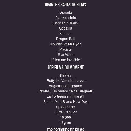
Grandes sagas de Films
Dracula
Frankenstein
Hercule / Ursus
Godzilla
Batman
Dragon Ball
Dr Jekyll et Mr Hyde
Maciste
Star Wars
L'Homme invisible
Top Films du moment
Pirates
Buffy the Vampire Layer
August Underground
Pirates II: la revanche de Stagnetti
La Forteresse Infinie #1
Spider-Man Brand New Day
Spiderbabe
L'Effet Papillon
10 000
Ulysse
Top critiques de Films