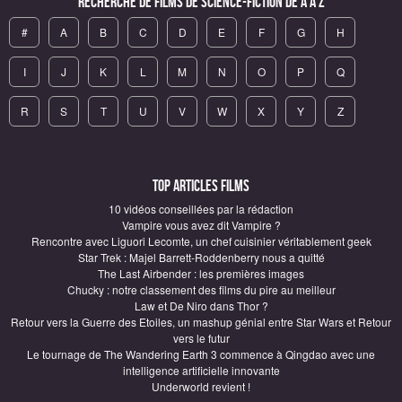
Recherche de Films de science-fiction de A à Z
#
A
B
C
D
E
F
G
H
I
J
K
L
M
N
O
P
Q
R
S
T
U
V
W
X
Y
Z
Top articles Films
10 vidéos conseillées par la rédaction
Vampire vous avez dit Vampire ?
Rencontre avec Liguori Lecomte, un chef cuisinier véritablement geek
Star Trek : Majel Barrett-Roddenberry nous a quitté
The Last Airbender : les premières images
Chucky : notre classement des films du pire au meilleur
Law et De Niro dans Thor ?
Retour vers la Guerre des Etoiles, un mashup génial entre Star Wars et Retour
vers le futur
Le tournage de The Wandering Earth 3 commence à Qingdao avec une
intelligence artificielle innovante
Underworld revient !