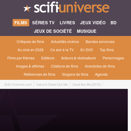
FILMS
SÉRIES TV
LIVRES
JEUX VIDÉO
BD
JEUX DE SOCIÉTÉ
MUSIQUE
Critiques de films
Actualités cinéma
Bandes annonces
Au ciné en 2026
Ce soir à la TV
En DVD
Top films
Films par thèmes
Editeurs
Acteurs & réalisateurs
Personnages
Images & affiches
Citations de films
Anecdotes de films
Références de films
Slogans de films
Agenda
Scifi-Universe.com
l'oeuvre Dead Like Me
Dead like Me [2010]