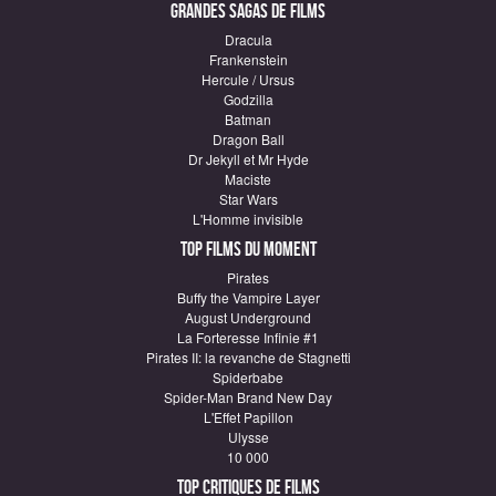
Grandes sagas de Films
Dracula
Frankenstein
Hercule / Ursus
Godzilla
Batman
Dragon Ball
Dr Jekyll et Mr Hyde
Maciste
Star Wars
L'Homme invisible
Top Films du moment
Pirates
Buffy the Vampire Layer
August Underground
La Forteresse Infinie #1
Pirates II: la revanche de Stagnetti
Spiderbabe
Spider-Man Brand New Day
L'Effet Papillon
Ulysse
10 000
Top critiques de Films