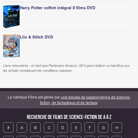
Harry Potter coffret intégral 8 films DVD
Lilo & Stitch DVD
Liens rémunérés : en tant que Partenaire Amazon, SFU peut réaliser un bénéfice sur
les achats remplissant les conditions requises.
La rubrique Films est gérée par
une équipe de passionné(e)s de science-
fiction, de fantastique et de fantasy
.
Recherche de Films de science-fiction de A à Z
#
A
B
C
D
E
F
G
H