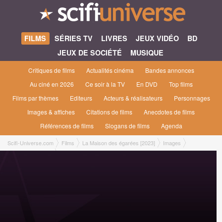
FILMS
SÉRIES TV
LIVRES
JEUX VIDÉO
BD
JEUX DE SOCIÉTÉ
MUSIQUE
Critiques de films
Actualités cinéma
Bandes annonces
Au ciné en 2026
Ce soir à la TV
En DVD
Top films
Films par thèmes
Editeurs
Acteurs & réalisateurs
Personnages
Images & affiches
Citations de films
Anecdotes de films
Références de films
Slogans de films
Agenda
Scifi-Universe.com
Films
La Maison des égarées [2023]
Images
Les deux héroïnes