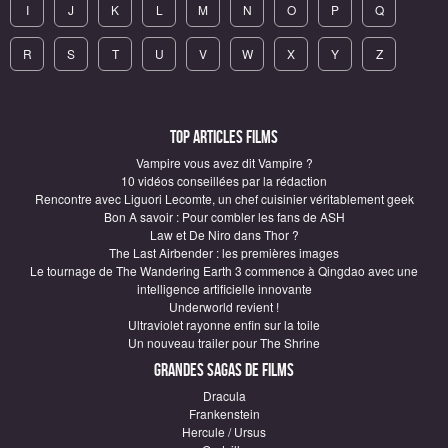
I
J
K
L
M
N
O
P
Q
R
S
T
U
V
W
X
Y
Z
Top articles Films
Vampire vous avez dit Vampire ?
10 vidéos conseillées par la rédaction
Rencontre avec Liguori Lecomte, un chef cuisinier véritablement geek
Bon A savoir : Pour combler les fans de ASH
Law et De Niro dans Thor ?
The Last Airbender : les premières images
Le tournage de The Wandering Earth 3 commence à Qingdao avec une
intelligence artificielle innovante
Underworld revient !
Ultraviolet rayonne enfin sur la toile
Un nouveau trailer pour The Shrine
Grandes sagas de Films
Dracula
Frankenstein
Hercule / Ursus