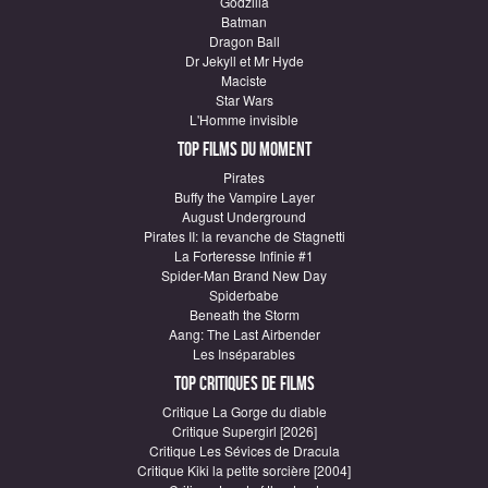
Godzilla
Batman
Dragon Ball
Dr Jekyll et Mr Hyde
Maciste
Star Wars
L'Homme invisible
Top Films du moment
Pirates
Buffy the Vampire Layer
August Underground
Pirates II: la revanche de Stagnetti
La Forteresse Infinie #1
Spider-Man Brand New Day
Spiderbabe
Beneath the Storm
Aang: The Last Airbender
Les Inséparables
Top critiques de Films
Critique La Gorge du diable
Critique Supergirl [2026]
Critique Les Sévices de Dracula
Critique Kiki la petite sorcière [2004]