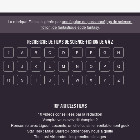
La rubrique Films est gérée par
une équipe de passionné(e)s de science-
fiction, de fantastique et de fantasy
.
Recherche de Films de science-fiction de A à Z
#
A
B
C
D
E
F
G
H
I
J
K
L
M
N
O
P
Q
R
S
T
U
V
W
X
Y
Z
Top articles Films
10 vidéos conseillées par la rédaction
Vampire vous avez dit Vampire ?
Rencontre avec Liguori Lecomte, un chef cuisinier véritablement geek
Star Trek : Majel Barrett-Roddenberry nous a quitté
The Last Airbender : les premières images