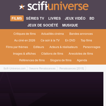
FILMS
SÉRIES TV
LIVRES
JEUX VIDÉO
BD
JEUX DE SOCIÉTÉ
MUSIQUE
Critiques de films
Actualités cinéma
Bandes annonces
Au ciné en 2026
Ce soir à la TV
En DVD
Top films
Films par thèmes
Editeurs
Acteurs & réalisateurs
Personnages
Images & affiches
Citations de films
Anecdotes de films
Références de films
Slogans de films
Agenda
Scifi-Universe.com
l'oeuvre Renaissances
Renaissances [2015]