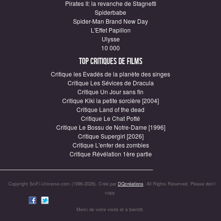
Pirates II: la revanche de Stagnetti
Spiderbabe
Spider-Man Brand New Day
L'Effet Papillon
Ulysse
10 000
Top critiques de Films
Critique les Evadés de la planète des singes
Critique Les Sévices de Dracula
Critique Un Jour sans fin
Critique Kiki la petite sorcière [2004]
Critique Land of the dead
Critique Le Chat Potté
Critique Le Bossu de Notre-Dame [1996]
Critique Supergirl [2026]
Critique L'enfer des zombies
Critique Révélation 1ère partie
Copyright SciFi-Universe.com (1996-2026). Créé par
DQcréations
. All Rights Reserved. Please don’t
copy.
Merci de votre visite et à bientôt.