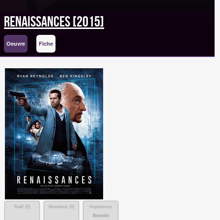
Renaissances [2015]
Oeuvre
Fiche
Staff (
0
)
Membres (
0
)
Impatience
Bientôt