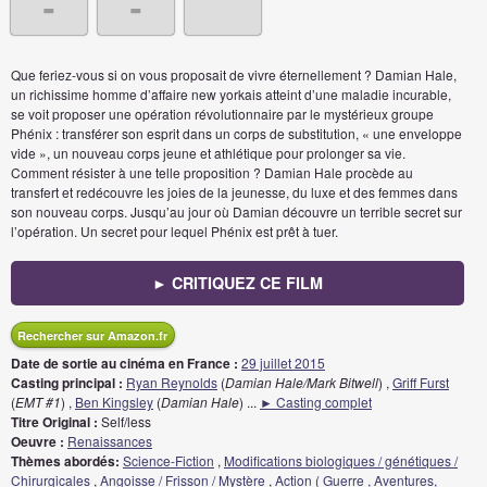
-
-
Que feriez-vous si on vous proposait de vivre éternellement ? Damian Hale,
un richissime homme d’affaire new yorkais atteint d’une maladie incurable,
se voit proposer une opération révolutionnaire par le mystérieux groupe
Phénix : transférer son esprit dans un corps de substitution, « une enveloppe
vide », un nouveau corps jeune et athlétique pour prolonger sa vie.
Comment résister à une telle proposition ? Damian Hale procède au
transfert et redécouvre les joies de la jeunesse, du luxe et des femmes dans
son nouveau corps. Jusqu’au jour où Damian découvre un terrible secret sur
l’opération. Un secret pour lequel Phénix est prêt à tuer.
► CRITIQUEZ CE FILM
Rechercher sur Amazon.fr
Date de sortie au cinéma en France :
29 juillet 2015
Casting principal :
Ryan Reynolds
(
Damian Hale/Mark Bitwell
) ,
Griff Furst
(
EMT #1
) ,
Ben Kingsley
(
Damian Hale
)
...
► Casting complet
Titre Original :
Self/less
Oeuvre :
Renaissances
Thèmes abordés:
Science-Fiction
,
Modifications biologiques / génétiques /
Chirurgicales
,
Angoisse / Frisson / Mystère
,
Action ( Guerre , Aventures,