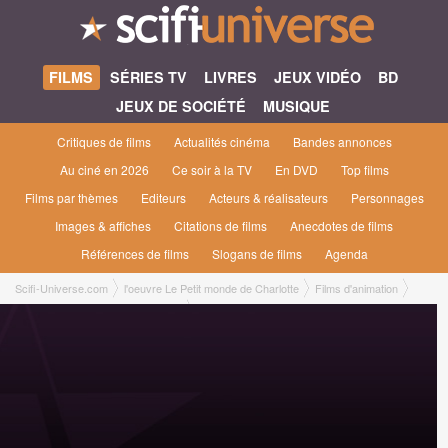
FILMS
SÉRIES TV
LIVRES
JEUX VIDÉO
BD
JEUX DE SOCIÉTÉ
MUSIQUE
Critiques de films
Actualités cinéma
Bandes annonces
Au ciné en 2026
Ce soir à la TV
En DVD
Top films
Films par thèmes
Editeurs
Acteurs & réalisateurs
Personnages
Images & affiches
Citations de films
Anecdotes de films
Références de films
Slogans de films
Agenda
Scifi-Universe.com
l'oeuvre Le Petit monde de Charlotte
Films d'animation
Le Petit Monde de Charlotte [1974]