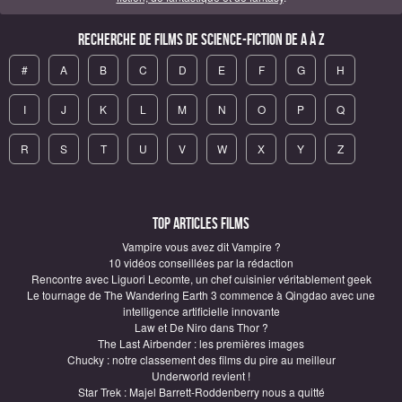
Recherche de Films de science-fiction de A à Z
#
A
B
C
D
E
F
G
H
I
J
K
L
M
N
O
P
Q
R
S
T
U
V
W
X
Y
Z
Top articles Films
Vampire vous avez dit Vampire ?
10 vidéos conseillées par la rédaction
Rencontre avec Liguori Lecomte, un chef cuisinier véritablement geek
Le tournage de The Wandering Earth 3 commence à Qingdao avec une
intelligence artificielle innovante
Law et De Niro dans Thor ?
The Last Airbender : les premières images
Chucky : notre classement des films du pire au meilleur
Underworld revient !
Star Trek : Majel Barrett-Roddenberry nous a quitté