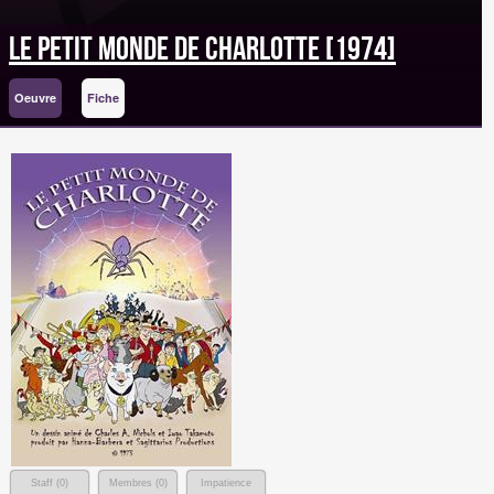
Le Petit Monde de Charlotte [1974]
Oeuvre
Fiche
Staff (
0
)
Membres (
0
)
Impatience