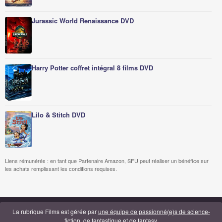
Jurassic World Renaissance DVD
Harry Potter coffret intégral 8 films DVD
Lilo & Stitch DVD
Liens rémunérés : en tant que Partenaire Amazon, SFU peut réaliser un bénéfice sur
les achats remplissant les conditions requises.
La rubrique Films est gérée par
une équipe de passionné(e)s de science-
fiction, de fantastique et de fantasy
.