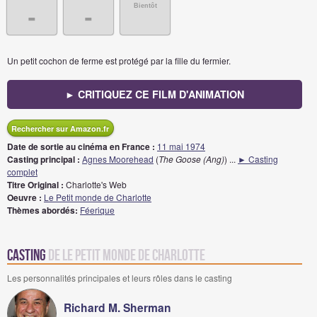
Bientôt
-
-
Un petit cochon de ferme est protégé par la fille du fermier.
► CRITIQUEZ CE FILM D'ANIMATION
Rechercher sur Amazon.fr
Date de sortie au cinéma en France :
11 mai 1974
Casting principal :
Agnes Moorehead
(
The Goose (Ang)
)
...
► Casting
complet
Titre Original :
Charlotte's Web
Oeuvre :
Le Petit monde de Charlotte
Thèmes abordés:
Féerique
Casting
de Le Petit Monde de Charlotte
Les personnalités principales et leurs rôles dans le casting
Richard M. Sherman