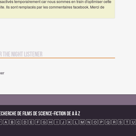
ctivés temporairement car nous sommes en train d'optimiser cette
 site. Ils sont remplacés par les commentaires facebook. Merci de
r The Night Listener
ner
echerche de Films de science-fiction de A à Z
#
A
B
C
D
E
F
G
H
I
J
K
L
M
N
O
P
Q
R
S
T
U