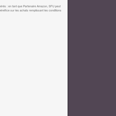
érés : en tant que Partenaire Amazon, SFU peut
bénéfice sur les achats remplissant les conditions