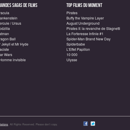
randes sagas de Films
Top Films du moment
racula
Pirates
rankenstein
Buffy the Vampire Layer
ercule / Ursus
August Underground
odzilla
Pirates II: la revanche de Stagnetti
atman
La Forteresse Infinie #1
ragon Ball
Spider-Man Brand New Day
 Jekyll et Mr Hyde
Spiderbabe
aciste
L'Effet Papillon
tar Wars
10 000
'Homme invisible
Ulysse
ations
. All Rights Reserved. Please don’t copy.