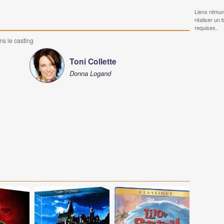
Liens rémun
réaliser un 
requises.
ns le casting
Toni Collette
Donna Logand