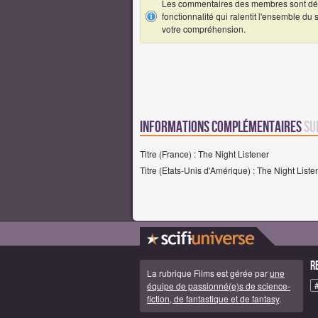
Les commentaires des membres sont désa
fonctionnalité qui ralentit l'ensemble du
votre compréhension.
Informations complémentaires
su
Titre (France) : The Night Listener
Titre (Etats-Unis d'Amérique) : The Night Liste
R
La rubrique Films est gérée par
une
équipe de passionné(e)s de science-
fiction, de fantastique et de fantasy
.