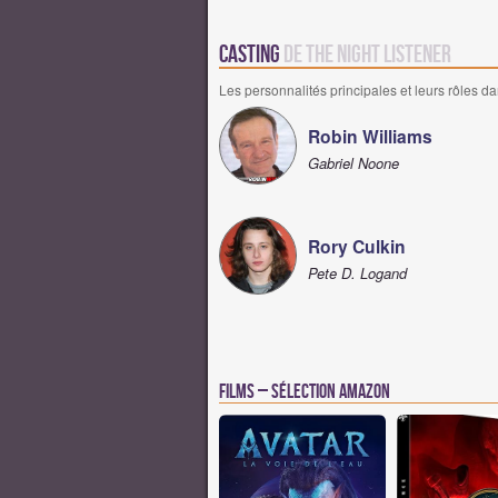
Casting
de The Night Listener
Les personnalités principales et leurs rôles da
Robin Williams
Gabriel Noone
Rory Culkin
Pete D. Logand
Films – Sélection Amazon