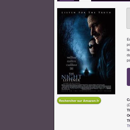
E
po
la
da
pa
Ca
Rechercher sur Amazon.fr
(
D
Ti
O
T
Th