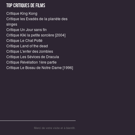
Top critiques de Films
Critique King Kong
Critique les Evadés de la planète des
singes
Critique Un Jour sans fin
Critique Kiki la petite sorcière [2004]
Critique Le Chat Potté
Critique Land of the dead
Critique L'enfer des zombies
Critique Les Sévices de Dracula
Critique Révélation 1ère partie
Critique Le Bossu de Notre-Dame [1996]
Merci de votre visite et à bientôt.