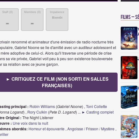
Staff (
0
)
Membres (
0
)
Impatience
Films – S
Bientôt
-
-
crivain renommé et animateur d'une émission de radio nocturne très
pulaire, Gabriel Noone se lie d'amitié avec un auditeur adolescent et
 mère adoptive de celui-ci. Alors qu'il traverse une période de crise
ns sa vie privée, Gabriel voit peu à peu son existence bouleversée
r sa relation avec ce jeune garçon.
► CRITIQUEZ CE FILM (NON SORTI EN SALLES
FRANÇAISES)
sting principal :
Robin Williams
(
Gabriel Noone
) ,
Toni Collette
onna Logand
) ,
Rory Culkin
(
Pete D. Logand
)
...
► Casting complet
tre Original :
The Night Listener
euvre :
Une voix dans la nuit
hèmes abordés:
Horreur et épouvante
,
Angoisse / Frisson / Mystère
,
riller