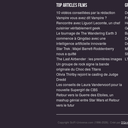
Top articles Films
G
10 vidéos conseillées par la rédaction
D
Vampire vous avez dit Vampire ?
F
Rencontre avec Liguori Lecomte, un chef
H
cuisinier véritablement geek
G
Le tournage de The Wandering Earth 3
B
commence à Qingdao avec une
D
intelligence artificielle innovante
Dr
Star Trek : Majel Barrett-Roddenberry
M
nous a quitté
S
The Last Airbender : les premières images
L
Un groupe de rock signe la bande
originale du Choc des Titans
Olivia Thirlby rejoint le casting de Judge
Dredd
Les conseils de Laura Vandervoort pour la
nouvelle Supergirl de CBS
Retour vers la Guerre des Etoiles, un
mashup génial entre Star Wars et Retour
vers le futur
Copyright SciFi-Universe.com (1996-2026). Créé par
DQcré