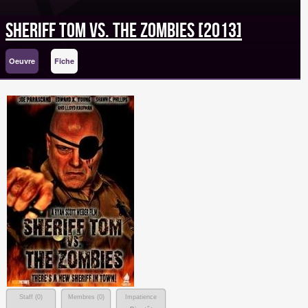
Sheriff Tom Vs. The Zombies [2013]
Oeuvre
Fiche
Staff (
0
)
Membres (
0
)
Impatience