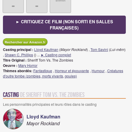
Bientôt
-
-
► CRITIQUEZ CE FILM (NON SORTI EN SALLES
FRANÇAISES)
Rechercher sur Amazon.fr
Casting principal :
Lloyd Kaufman
(
Mayor Rockland
) ,
Tom Savini
(
Lui-mêm
)
,
Shawn C. Phillips
(
)
...
► Casting complet
Titre Original :
Sheriff Tom Vs. The Zombies
Oeuvre :
Mary Horror
Thèmes abordés:
Fantastique
,
Horreur et épouvante
,
Humour
,
Créatures
d'outre tombe (zombies, morts vivants, goules)
Casting
de Sheriff Tom Vs. The Zombies
Les personnalités principales et leurs rôles dans le casting
Lloyd Kaufman
Mayor Rockland