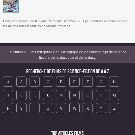
Liens rémunérés : en tant que Partenaire Amazon, SFU peut réaliser un bénéfice sur
les achats remplissant les conditions requises.
La rubrique Films est gérée par
une équipe de passionné(e)s de science-
fiction, de fantastique et de fantasy
.
Recherche de Films de science-fiction de A à Z
#
A
B
C
D
E
F
G
H
I
J
K
L
M
N
O
P
Q
R
S
T
U
V
W
X
Y
Z
Top articles Films