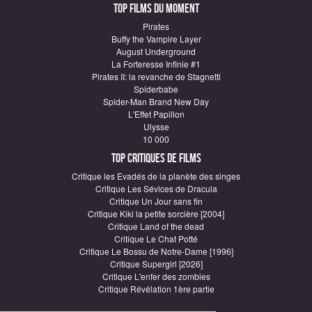
Top Films du moment
Pirates
Buffy the Vampire Layer
August Underground
La Forteresse Infinie #1
Pirates II: la revanche de Stagnetti
Spiderbabe
Spider-Man Brand New Day
L'Effet Papillon
Ulysse
10 000
Top critiques de Films
Critique les Evadés de la planète des singes
Critique Les Sévices de Dracula
Critique Un Jour sans fin
Critique Kiki la petite sorcière [2004]
Critique Land of the dead
Critique Le Chat Potté
Critique Le Bossu de Notre-Dame [1996]
Critique Supergirl [2026]
Critique L'enfer des zombies
Critique Révélation 1ère partie