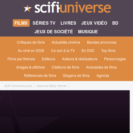
FILMS
SÉRIES TV
LIVRES
JEUX VIDÉO
BD
JEUX DE SOCIÉTÉ
MUSIQUE
Critiques de films
Actualités cinéma
Bandes annonces
Au ciné en 2026
Ce soir à la TV
En DVD
Top films
Films par thèmes
Editeurs
Acteurs & réalisateurs
Personnages
Images & affiches
Citations de films
Anecdotes de films
Références de films
Slogans de films
Agenda
Scifi-Universe.com
l'oeuvre Mary Horror
Sheriff Tom Vs. The Zombies [2013]