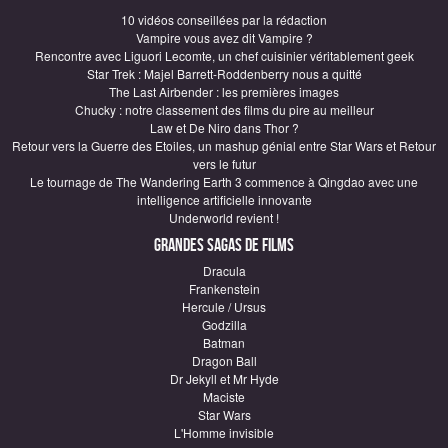
10 vidéos conseillées par la rédaction
Vampire vous avez dit Vampire ?
Rencontre avec Liguori Lecomte, un chef cuisinier véritablement geek
Star Trek : Majel Barrett-Roddenberry nous a quitté
The Last Airbender : les premières images
Chucky : notre classement des films du pire au meilleur
Law et De Niro dans Thor ?
Retour vers la Guerre des Etoiles, un mashup génial entre Star Wars et Retour
vers le futur
Le tournage de The Wandering Earth 3 commence à Qingdao avec une
intelligence artificielle innovante
Underworld revient !
Grandes sagas de Films
Dracula
Frankenstein
Hercule / Ursus
Godzilla
Batman
Dragon Ball
Dr Jekyll et Mr Hyde
Maciste
Star Wars
L'Homme invisible