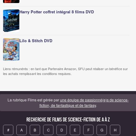
Harry Potter coffret intégral 8 films DVD
Lilo & Stitch DVD
Liens rémunérés : en tant que Partenaire Amazon, SFU peut réaliser un bénéfice sur
les achats remplissant les conditions requises.
La rubrique Films est gérée par
une équipe de passionné(e)s de science-
fiction, de fantastique et de fantasy
.
Recherche de Films de science-fiction de A à Z
#
A
B
C
D
E
F
G
H