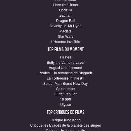
Hercule / Ursus
Godzilla
Batman
Dragon Ball
Dr Jekyll et Mr Hyde
Maciste
Star Wars
L'Homme invisible
Top Films du moment
Pirates
Buffy the Vampire Layer
August Underground
Pirates II: la revanche de Stagnetti
La Forteresse Infinie #1
Spider-Man Brand New Day
Spiderbabe
L'Effet Papillon
10 000
Ulysse
Top critiques de Films
Critique King Kong
Critique les Evadés de la planète des singes
Critique Un Jour sans fin