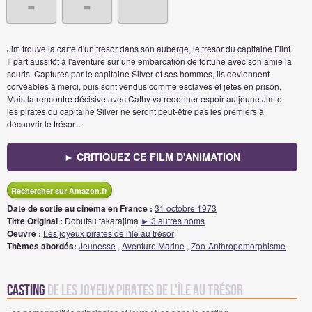
-
-
Jim trouve la carte d'un trésor dans son auberge, le trésor du capitaine Flint.
Il part aussitôt à l'aventure sur une embarcation de fortune avec son amie la
souris. Capturés par le capitaine Silver et ses hommes, ils deviennent
corvéables à merci, puis sont vendus comme esclaves et jetés en prison.
Mais la rencontre décisive avec Cathy va redonner espoir au jeune Jim et
les pirates du capitaine Silver ne seront peut-être pas les premiers à
découvrir le trésor...
► CRITIQUEZ CE FILM D'ANIMATION
Rechercher sur Amazon.fr
Date de sortie au cinéma en France :
31 octobre 1973
Titre Original :
Dobutsu takarajima
► 3 autres noms
Oeuvre :
Les joyeux pirates de l'île au trésor
Thèmes abordés:
Jeunesse
,
Aventure Marine
,
Zoo-Anthropomorphisme
Casting
de Les joyeux pirates de l'île au trésor