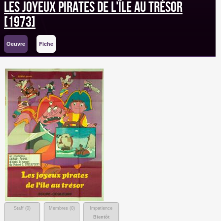
Les joyeux pirates de l'île au trésor
[1973]
Oeuvre
Fiche
Staff (
0
)
Membres (
0
)
Impatience
Bientôt