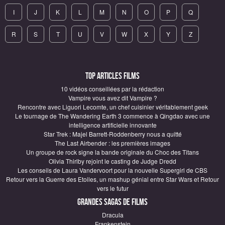
I
J
K
L
M
N
O
P
Q
R
S
T
U
V
W
X
Y
Z
Top articles Films
10 vidéos conseillées par la rédaction
Vampire vous avez dit Vampire ?
Rencontre avec Liguori Lecomte, un chef cuisinier véritablement geek
Le tournage de The Wandering Earth 3 commence à Qingdao avec une
intelligence artificielle innovante
Star Trek : Majel Barrett-Roddenberry nous a quitté
The Last Airbender : les premières images
Un groupe de rock signe la bande originale du Choc des Titans
Olivia Thirlby rejoint le casting de Judge Dredd
Les conseils de Laura Vandervoort pour la nouvelle Supergirl de CBS
Retour vers la Guerre des Etoiles, un mashup génial entre Star Wars et Retour
vers le futur
Grandes sagas de Films
Dracula
Frankenstein