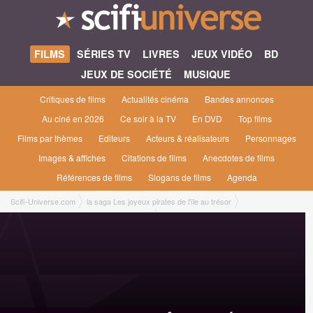
FILMS
SÉRIES TV
LIVRES
JEUX VIDÉO
BD
JEUX DE SOCIÉTÉ
MUSIQUE
Critiques de films
Actualités cinéma
Bandes annonces
Au ciné en 2026
Ce soir à la TV
En DVD
Top films
Films par thèmes
Editeurs
Acteurs & réalisateurs
Personnages
Images & affiches
Citations de films
Anecdotes de films
Références de films
Slogans de films
Agenda
Scifi-Universe.com
la saga Les joyeux pirates de l'île au trésor
Les joyeux pirates de l'île au trésor [1973]