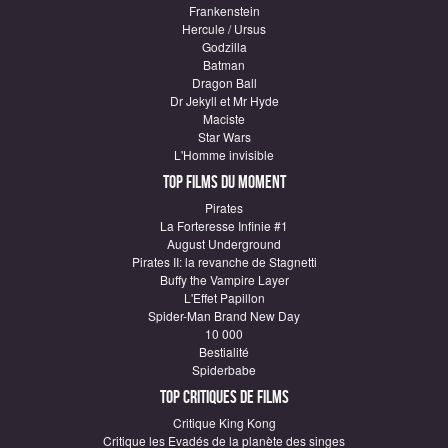
Frankenstein
Hercule / Ursus
Godzilla
Batman
Dragon Ball
Dr Jekyll et Mr Hyde
Maciste
Star Wars
L'Homme invisible
Top Films du moment
Pirates
La Forteresse Infinie #1
August Underground
Pirates II: la revanche de Stagnetti
Buffy the Vampire Layer
L'Effet Papillon
Spider-Man Brand New Day
10 000
Bestialité
Spiderbabe
Top critiques de Films
Critique King Kong
Critique les Evadés de la planète des singes