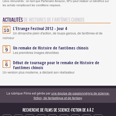
Liens rémunérés : en tant que Partenaire Amazon, SFU peut réaliser un bénéfice sur
les achats remplissant les conditions requises.
Actualités
de Histoires de fantômes chinois
L'Etrange Festival 2012 - Jour 4
Sept.
10
Un dimanche plein d'action, de loups-garous, de fantômes et de
noirceur
Un remake de Histoire de fantômes chinois
Déc.
9
Les premières images dévoilées
Début de tournage pour le remake de Histoire de
Juil.
6
fantômes chinois
Un version plus moderne, a déclaré son réalisateur
La rubrique Films est gérée par
une équipe de passionné(e)s de science-
fiction, de fantastique et de fantasy
.
Recherche de Films de science-fiction de A à Z