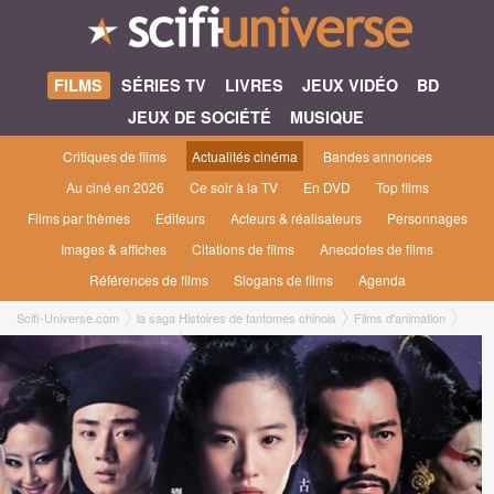
FILMS
SÉRIES TV
LIVRES
JEUX VIDÉO
BD
JEUX DE SOCIÉTÉ
MUSIQUE
Critiques de films
Actualités cinéma
Bandes annonces
Au ciné en 2026
Ce soir à la TV
En DVD
Top films
Films par thèmes
Editeurs
Acteurs & réalisateurs
Personnages
Images & affiches
Citations de films
Anecdotes de films
Références de films
Slogans de films
Agenda
Scifi-Universe.com
la saga Histoires de fantomes chinois
Films d'animation
Histoires de fantômes chinois