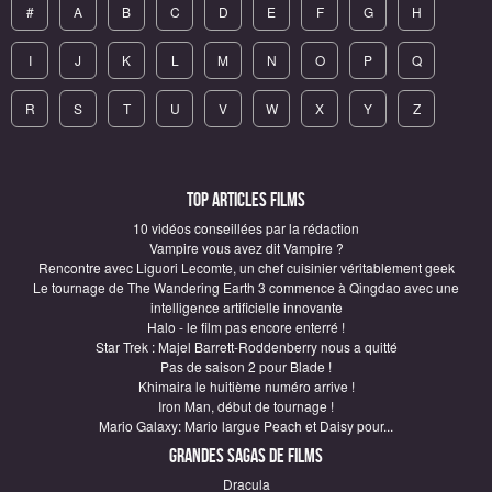
#
A
B
C
D
E
F
G
H
I
J
K
L
M
N
O
P
Q
R
S
T
U
V
W
X
Y
Z
Top articles Films
10 vidéos conseillées par la rédaction
Vampire vous avez dit Vampire ?
Rencontre avec Liguori Lecomte, un chef cuisinier véritablement geek
Le tournage de The Wandering Earth 3 commence à Qingdao avec une
intelligence artificielle innovante
Halo - le film pas encore enterré !
Star Trek : Majel Barrett-Roddenberry nous a quitté
Pas de saison 2 pour Blade !
Khimaira le huitième numéro arrive !
Iron Man, début de tournage !
Mario Galaxy: Mario largue Peach et Daisy pour...
Grandes sagas de Films
Dracula