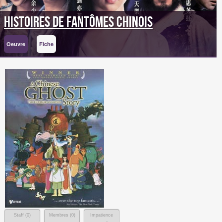
Histoires de fantômes chinois
Oeuvre
Fiche
Staff (
0
)
Membres (
0
)
Impatience