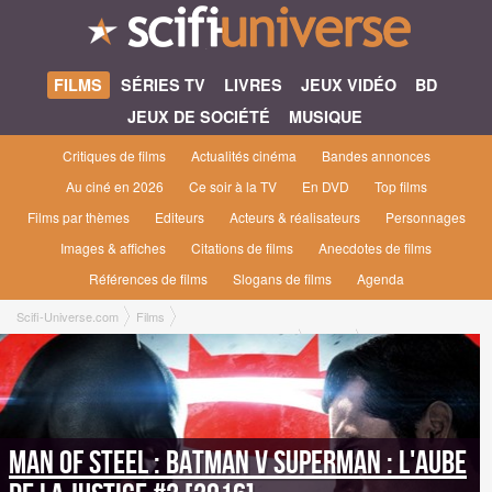
FILMS
SÉRIES TV
LIVRES
JEUX VIDÉO
BD
JEUX DE SOCIÉTÉ
MUSIQUE
Critiques de films
Actualités cinéma
Bandes annonces
Au ciné en 2026
Ce soir à la TV
En DVD
Top films
Films par thèmes
Editeurs
Acteurs & réalisateurs
Personnages
Images & affiches
Citations de films
Anecdotes de films
Références de films
Slogans de films
Agenda
Scifi-Universe.com
Films
Batman v Superman : L'aube de la Justice #2 [2016]
Images
La nouvelle batmobile en situation réelle
Man of Steel : Batman v Superman : L'aube