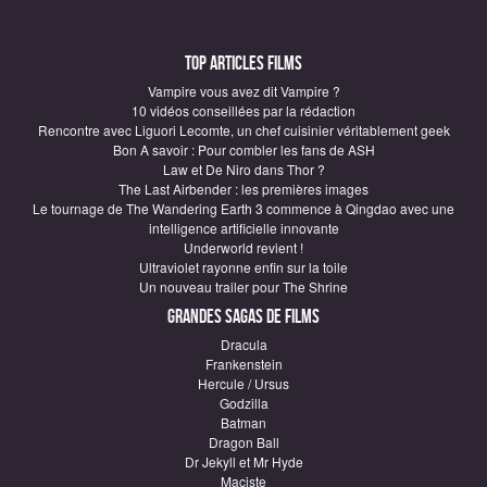
Top articles Films
Vampire vous avez dit Vampire ?
10 vidéos conseillées par la rédaction
Rencontre avec Liguori Lecomte, un chef cuisinier véritablement geek
Bon A savoir : Pour combler les fans de ASH
Law et De Niro dans Thor ?
The Last Airbender : les premières images
Le tournage de The Wandering Earth 3 commence à Qingdao avec une
intelligence artificielle innovante
Underworld revient !
Ultraviolet rayonne enfin sur la toile
Un nouveau trailer pour The Shrine
Grandes sagas de Films
Dracula
Frankenstein
Hercule / Ursus
Godzilla
Batman
Dragon Ball
Dr Jekyll et Mr Hyde
Maciste