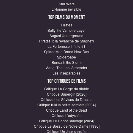
Star Wars
L'Homme invisible
Top Films du moment
Pirates
Buffy the Vampire Layer
August Underground
Pirates II: la revanche de Stagnetti
La Forteresse Infinie #1
Spider-Man Brand New Day
Spiderbabe
Beneath the Storm
Aang: The Last Airbender
Les Inséparables
Top critiques de Films
Critique La Gorge du diable
Critique Supergirl [2026]
Critique Les Sévices de Dracula
Critique Kiki la petite sorcière [2004]
Critique Land of the dead
Critique L'odyssée
Critique Le Robot Sauvage [2024]
Critique Le Bossu de Notre-Dame [1996]
Critique Un Jour sans fin