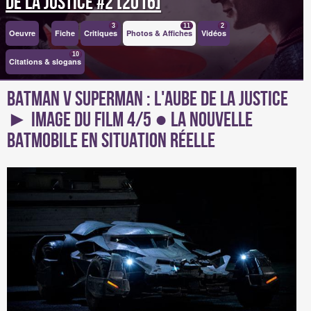
de la Justice #2 [2016]
3
11
2
Oeuvre
Fiche
Critiques
Photos & Affiches
Vidéos
10
Citations & slogans
Batman v Superman : L'aube de la Justice
► Image du Film 4/5 ● La nouvelle
batmobile en situation réelle