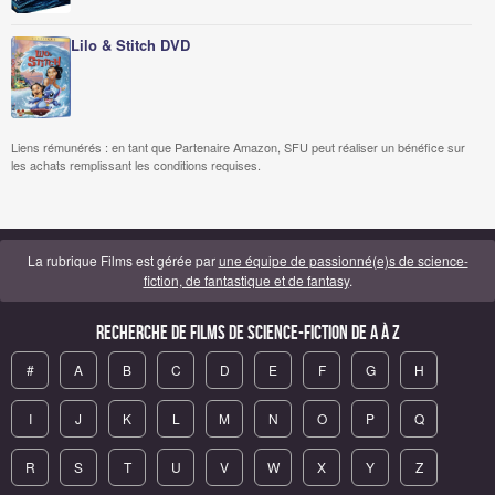
Lilo & Stitch DVD
Liens rémunérés : en tant que Partenaire Amazon, SFU peut réaliser un bénéfice sur
les achats remplissant les conditions requises.
La rubrique Films est gérée par
une équipe de passionné(e)s de science-
fiction, de fantastique et de fantasy
.
Recherche de Films de science-fiction de A à Z
#
A
B
C
D
E
F
G
H
I
J
K
L
M
N
O
P
Q
R
S
T
U
V
W
X
Y
Z