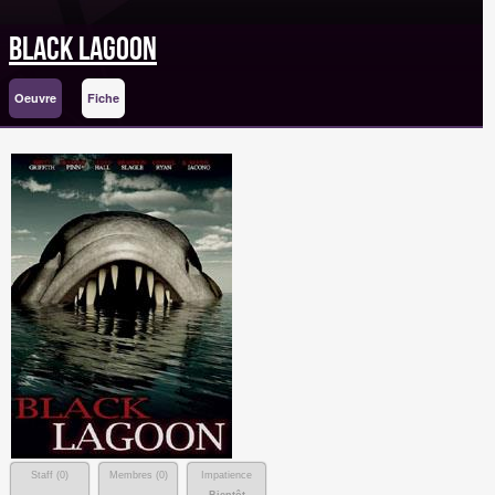
Black Lagoon
Oeuvre
Fiche
Staff (
0
)
Membres (
0
)
Impatience