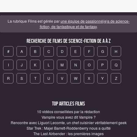
La rubrique Films est gérée par
une équipe de passionné(e)s de science-
fiction, de fantastique et de fantasy
.
Recherche de Films de science-fiction de A à Z
#
A
B
C
D
E
F
G
H
I
J
K
L
M
N
O
P
Q
R
S
T
U
V
W
X
Y
Z
Top articles Films
10 vidéos conseillées par la rédaction
Vampire vous avez dit Vampire ?
Rencontre avec Liguori Lecomte, un chef cuisinier véritablement geek
Star Trek : Majel Barrett-Roddenberry nous a quitté
The Last Airbender : les premières images