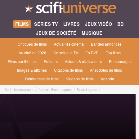
FILMS
SÉRIES TV
LIVRES
JEUX VIDÉO
BD
JEUX DE SOCIÉTÉ
MUSIQUE
Critiques de films
Actualités cinéma
Bandes annonces
Au ciné en 2026
Ce soir à la TV
En DVD
Top films
Films par thèmes
Editeurs
Acteurs & réalisateurs
Personnages
Images & affiches
Citations de films
Anecdotes de films
Références de films
Slogans de films
Agenda
Scifi-Universe.com
l'oeuvre Black Lagoon
Black Lagoon