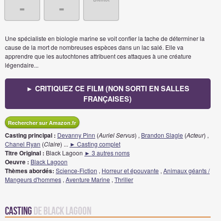
Bientôt
-
-
Une spécialiste en biologie marine se voit confier la tache de déterminer la
cause de la mort de nombreuses espèces dans un lac salé. Elle va
apprendre que les autochtones attribuent ces attaques à une créature
légendaire...
► CRITIQUEZ CE FILM (NON SORTI EN SALLES
FRANÇAISES)
Rechercher sur Amazon.fr
Casting principal :
Devanny Pinn
(
Auriel Servus
) ,
Brandon Slagle
(
Acteur
) ,
Chanel Ryan
(
Claire
)
...
► Casting complet
Titre Original :
Black Lagoon
► 3 autres noms
Oeuvre :
Black Lagoon
Thèmes abordés:
Science-Fiction
,
Horreur et épouvante
,
Animaux géants /
Mangeurs d'hommes
,
Aventure Marine
,
Thriller
Casting
de Black Lagoon