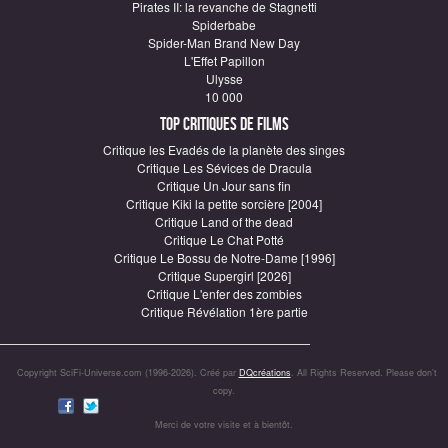
Pirates II: la revanche de Stagnetti
Spiderbabe
Spider-Man Brand New Day
L'Effet Papillon
Ulysse
10 000
Top critiques de Films
Critique les Evadés de la planète des singes
Critique Les Sévices de Dracula
Critique Un Jour sans fin
Critique Kiki la petite sorcière [2004]
Critique Land of the dead
Critique Le Chat Potté
Critique Le Bossu de Notre-Dame [1996]
Critique Supergirl [2026]
Critique L'enfer des zombies
Critique Révélation 1ère partie
Copyright SciFi-Universe.com (1996-2026). Créé par
DQcréations
. All Rights Reserved. Please don’t
copy.
Merci de votre visite et à bientôt.