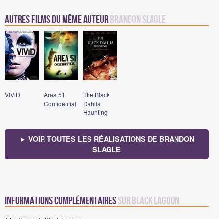
Autres Films du même auteur
Brandon Slagle
VIViD
Area 51
The Black
Confidential
Dahlia
Haunting
► VOIR TOUTES LES RÉALISATIONS DE BRANDON
SLAGLE
Informations complémentaires
sur Black Lagoon