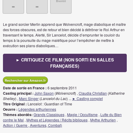
Bientôt
-
-
Le grand sorcier Merlin apprend que Wolvencroft, mage diabolique et maître
des forces obscures, est de retour et bien décidé à détrôner le Roi Arthur en
traversant le temps. Alerté, Sir Lancelot, décide d’emprunter le couloir du
temps à la poursuite du mage maléfique pour l’empêcher de mettre à
exécution ses plans diaboliques…
► CRITIQUEZ CE FILM (NON SORTI EN SALLES
FRANÇAISES)
Rechercher sur Amazon.fr
Date de sortie en France :
6 septembre 2011
Casting principal :
John Saxon
(
Wolvencroft
) ,
Claudia Christian
(
Katherine
Shelley
) ,
Marc Singer
(
Lancelot du Lac
)
...
► Casting complet
Titre Original :
Lancelot : Guardian of Time
Oeuvre :
Légendes arthuriennes
Thèmes abordés:
Grands Classiques
,
Magie / Occultisme
,
Lutte du Bien
contre le Mal
,
Mythes et Légendes / Récits bibliques
,
Mythe Arthurien
,
Action ( Guerre , Aventures, Combat)