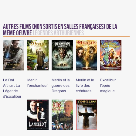
Autres films (non sortis en salles françaises) de la
même oeuvre
Légendes arthuriennes
Le Roi
Merlin
Merlin et la
Merlin et le
Excalibur,
Arthur : La
l'enchanteur
guerre des
livre des
l'épée
Légende
Dragons
créatures
magique
d'Excalibur