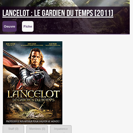
Lancelot : Le gardien du temps [2011]
Oeuvre
Fiche
Staff (
0
)
Membres (
0
)
Impatience