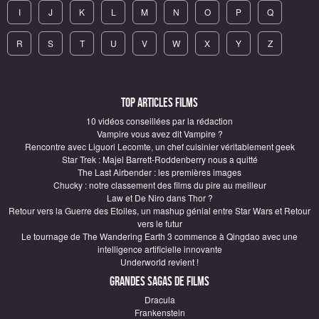
I
J
K
L
M
N
O
P
Q
R
S
T
U
V
W
X
Y
Z
Top articles Films
10 vidéos conseillées par la rédaction
Vampire vous avez dit Vampire ?
Rencontre avec Liguori Lecomte, un chef cuisinier véritablement geek
Star Trek : Majel Barrett-Roddenberry nous a quitté
The Last Airbender : les premières images
Chucky : notre classement des films du pire au meilleur
Law et De Niro dans Thor ?
Retour vers la Guerre des Etoiles, un mashup génial entre Star Wars et Retour
vers le futur
Le tournage de The Wandering Earth 3 commence à Qingdao avec une
intelligence artificielle innovante
Underworld revient !
Grandes sagas de Films
Dracula
Frankenstein