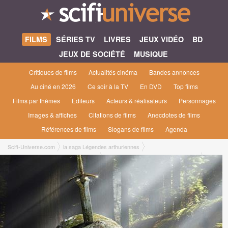
FILMS
SÉRIES TV
LIVRES
JEUX VIDÉO
BD
JEUX DE SOCIÉTÉ
MUSIQUE
Critiques de films
Actualités cinéma
Bandes annonces
Au ciné en 2026
Ce soir à la TV
En DVD
Top films
Films par thèmes
Editeurs
Acteurs & réalisateurs
Personnages
Images & affiches
Citations de films
Anecdotes de films
Références de films
Slogans de films
Agenda
Scifi-Universe.com
la saga Légendes arthuriennes
non sortis en salles françaises Films
Lancelot : Le gardien du temps [2011]