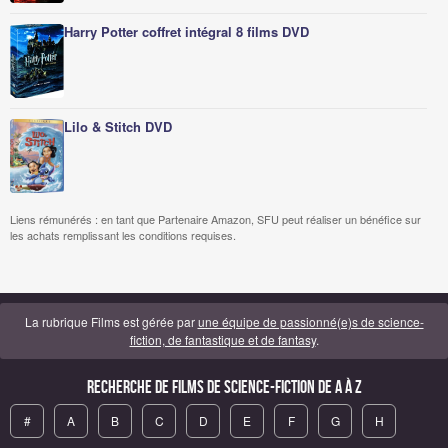
Harry Potter coffret intégral 8 films DVD
Lilo & Stitch DVD
Liens rémunérés : en tant que Partenaire Amazon, SFU peut réaliser un bénéfice sur
les achats remplissant les conditions requises.
La rubrique Films est gérée par
une équipe de passionné(e)s de science-
fiction, de fantastique et de fantasy
.
Recherche de Films de science-fiction de A à Z
#
A
B
C
D
E
F
G
H