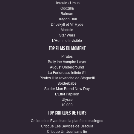
Hercule / Ursus
Godzilla
Batman
Dragon Ball
Dr Jekyll et Mr Hyde
Maciste
Star Wars
L'Homme invisible
Top Films du moment
Pirates
Buffy the Vampire Layer
August Underground
La Forteresse Infinie #1
Pirates II: la revanche de Stagnetti
Spiderbabe
Spider-Man Brand New Day
L'Effet Papillon
Ulysse
10 000
Top critiques de Films
Critique les Evadés de la planète des singes
Critique Les Sévices de Dracula
Critique Un Jour sans fin