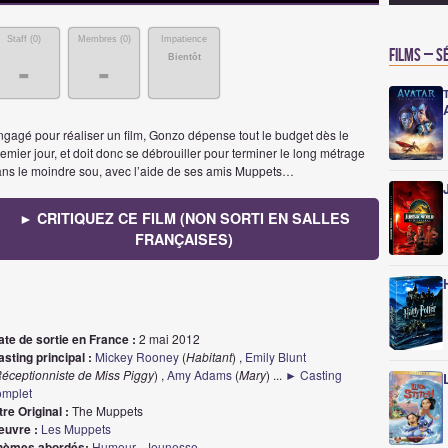
Staff (
0
)
Membres (
0
)
Impatience
Films – S
Bientôt
-
-
ngagé pour réaliser un film, Gonzo dépense tout le budget dès le
emier jour, et doit donc se débrouiller pour terminer le long métrage
ans le moindre sou, avec l’aide de ses amis Muppets…
► CRITIQUEZ CE FILM (NON SORTI EN SALLES
FRANÇAISES)
ate de sortie en France :
2 mai 2012
sting principal :
Mickey Rooney
(
Habitant
) ,
Emily Blunt
éceptionniste de Miss Piggy
) ,
Amy Adams
(
Mary
)
...
► Casting
omplet
tre Original :
The Muppets
euvre :
Les Muppets
hèmes abordés:
Humour
,
Jeunesse