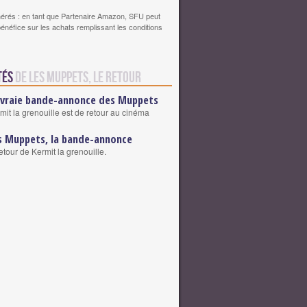
érés : en tant que Partenaire Amazon, SFU peut
bénéfice sur les achats remplissant les conditions
tés
de Les Muppets, le retour
 vraie bande-annonce des Muppets
mit la grenouille est de retour au cinéma
s Muppets, la bande-annonce
retour de Kermit la grenouille.