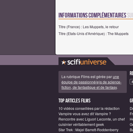
Informations complémentaires
su
Titre (France) : Les Muppets, le retour
Titre (Etats-Unis d'Amérique) : The Muppets
R
La rubrique Films est gérée par
une
équipe de passionné(e)s de science-
fiction, de fantastique et de fantasy
.
Top articles Films
G
10 vidéos conseillées par la rédaction
D
Vampire vous avez dit Vampire ?
F
Rencontre avec Liguori Lecomte, un chef
H
cuisinier véritablement geek
G
Star Trek : Majel Barrett-Roddenberry
B