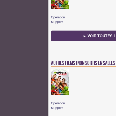
Opération
Muppets
► VOIR TOUTES L
Autres films (non sortis en salle
Opération
Muppets