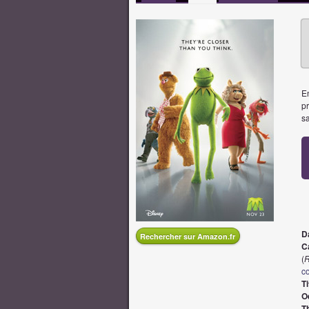
E
pr
s
D
Rechercher sur Amazon.fr
Ca
(
R
c
Ti
O
T