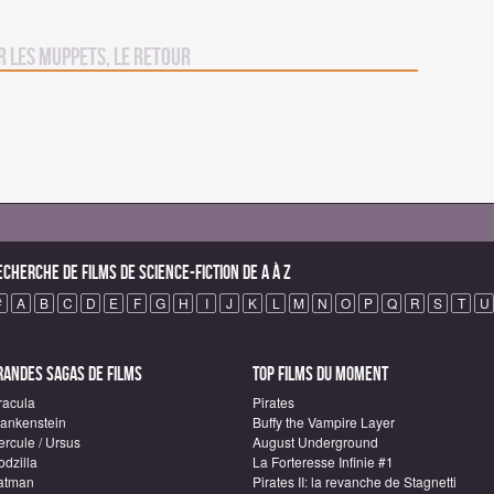
r Les Muppets, le retour
echerche de Films de science-fiction de A à Z
#
A
B
C
D
E
F
G
H
I
J
K
L
M
N
O
P
Q
R
S
T
U
randes sagas de Films
Top Films du moment
racula
Pirates
rankenstein
Buffy the Vampire Layer
ercule / Ursus
August Underground
odzilla
La Forteresse Infinie #1
atman
Pirates II: la revanche de Stagnetti