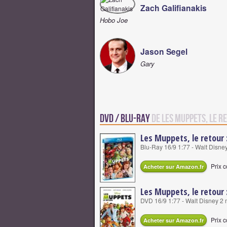
Zach Galifianakis
Hobo Joe
Jason Segel
Gary
DVD / Blu-Ray
de Les Muppets, le r
Les Muppets, le retour 
Blu-Ray 16/9 1:77 - Walt Disne
Prix c
Acheter sur Amazon.fr
Les Muppets, le retour 
DVD 16/9 1:77 - Walt Disney 2
Prix c
Acheter sur Amazon.fr