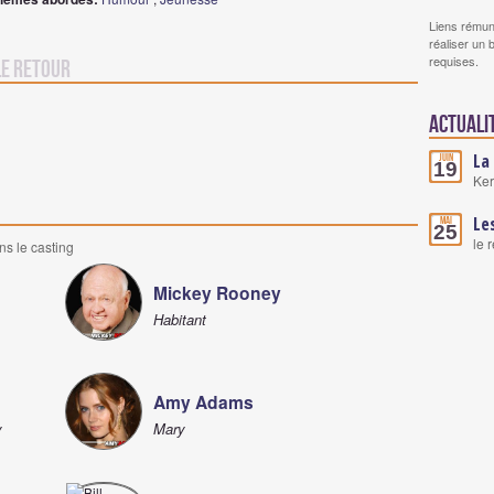
Liens rémun
réaliser un 
requises.
le retour
Actuali
La
Juin
19
Ker
Le
Mai
25
le 
ns le casting
Mickey Rooney
Habitant
Amy Adams
y
Mary