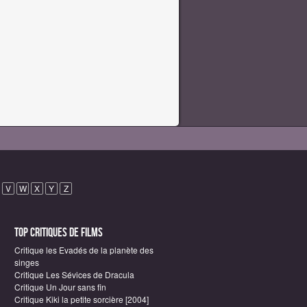
V
W
X
Y
Z
Top critiques de Films
Critique les Evadés de la planète des
singes
Critique Les Sévices de Dracula
Critique Un Jour sans fin
Critique Kiki la petite sorcière [2004]