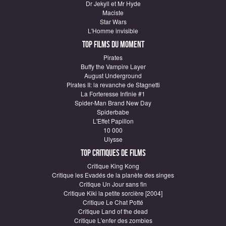
Dr Jekyll et Mr Hyde
Maciste
Star Wars
L'Homme invisible
Top Films du moment
Pirates
Buffy the Vampire Layer
August Underground
Pirates II: la revanche de Stagnetti
La Forteresse Infinie #1
Spider-Man Brand New Day
Spiderbabe
L'Effet Papillon
10 000
Ulysse
Top critiques de Films
Critique King Kong
Critique les Evadés de la planète des singes
Critique Un Jour sans fin
Critique Kiki la petite sorcière [2004]
Critique Le Chat Potté
Critique Land of the dead
Critique L'enfer des zombies