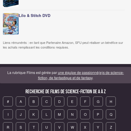
Lilo & Stitch DVD
Liens rémunérés : en tant que Partenaire Amazon, SFU peut réaliser un bénéfice sur
les achats remplissant les conditions requises.
La rubrique Films est gérée par
une équipe de passionné(e)s de science-
fiction, de fantastique et de fantasy
.
Recherche de Films de science-fiction de A à Z
#
A
B
C
D
E
F
G
H
I
J
K
L
M
N
O
P
Q
R
S
T
U
V
W
X
Y
Z