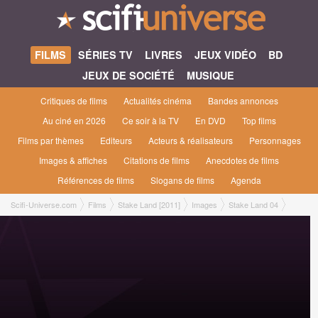
FILMS
SÉRIES TV
LIVRES
JEUX VIDÉO
BD
JEUX DE SOCIÉTÉ
MUSIQUE
Critiques de films
Actualités cinéma
Bandes annonces
Au ciné en 2026
Ce soir à la TV
En DVD
Top films
Films par thèmes
Editeurs
Acteurs & réalisateurs
Personnages
Images & affiches
Citations de films
Anecdotes de films
Références de films
Slogans de films
Agenda
Scifi-Universe.com
Films
Stake Land [2011]
Images
Stake Land 04