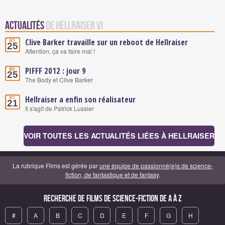
Actualités
de Hellraiser VI
Clive Barker travaille sur un reboot de Hellraiser
Oct.
25
Attention, ça va faire mal !
PIFFF 2012 : jour 9
Nov.
25
The Body et Clive Barker
Hellraiser a enfin son réalisateur
Oct.
21
Il s'agit de Patrick Lussier
VOIR TOUTES LES ACTUALITÉS LIÉES À HELLRAISER
La rubrique Films est gérée par
une équipe de passionné(e)s de science-
fiction, de fantastique et de fantasy
.
Recherche de Films de science-fiction de A à Z
#
A
B
C
D
E
F
G
H