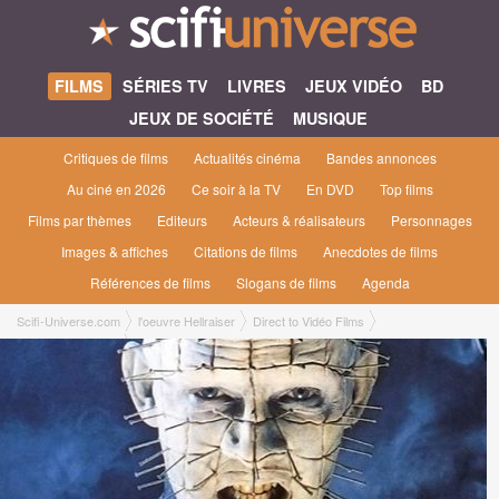
FILMS
SÉRIES TV
LIVRES
JEUX VIDÉO
BD
JEUX DE SOCIÉTÉ
MUSIQUE
Critiques de films
Actualités cinéma
Bandes annonces
Au ciné en 2026
Ce soir à la TV
En DVD
Top films
Films par thèmes
Editeurs
Acteurs & réalisateurs
Personnages
Images & affiches
Citations de films
Anecdotes de films
Références de films
Slogans de films
Agenda
Scifi-Universe.com
l'oeuvre Hellraiser
Direct to Vidéo Films
Hellraiser VI [2002]