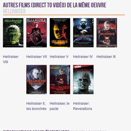
Autres films (direct to vidéo) de la même oeuvre
Hellraiser
Hellraiser
Hellraiser VII
Hellraiser V
Hellraiser IV
Hellraiser III
VIII
Hellraiser II,
Hellraiser, le
Hellraiser:
les écorchés
pacte
Revelations