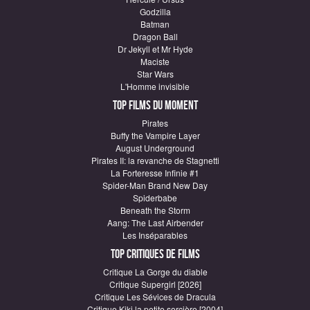
Godzilla
Batman
Dragon Ball
Dr Jekyll et Mr Hyde
Maciste
Star Wars
L'Homme invisible
Top Films du moment
Pirates
Buffy the Vampire Layer
August Underground
Pirates II: la revanche de Stagnetti
La Forteresse Infinie #1
Spider-Man Brand New Day
Spiderbabe
Beneath the Storm
Aang: The Last Airbender
Les Inséparables
Top critiques de Films
Critique La Gorge du diable
Critique Supergirl [2026]
Critique Les Sévices de Dracula
Critique Kiki la petite sorcière [2004]