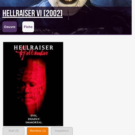
Hellraiser VI [2002]
Oeuvre
Fiche
Staff (
0
)
Membres (
1
)
Impatience