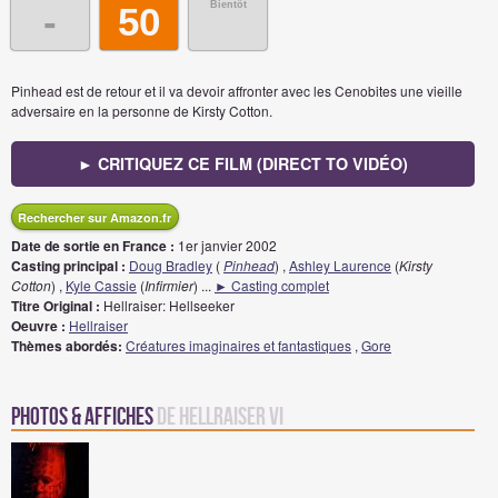
Bientôt
-
50
Pinhead est de retour et il va devoir affronter avec les Cenobites une vieille
adversaire en la personne de Kirsty Cotton.
► CRITIQUEZ CE FILM (DIRECT TO VIDÉO)
Rechercher sur Amazon.fr
Date de sortie en France :
1er janvier 2002
Casting principal :
Doug Bradley
(
Pinhead
) ,
Ashley Laurence
(
Kirsty
Cotton
) ,
Kyle Cassie
(
Infirmier
)
...
► Casting complet
Titre Original :
Hellraiser: Hellseeker
Oeuvre :
Hellraiser
Thèmes abordés:
Créatures imaginaires et fantastiques
,
Gore
Photos & Affiches
de Hellraiser VI