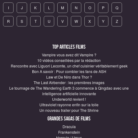
I
J
K
L
M
N
O
P
Q
R
S
T
U
V
W
X
Y
Z
Top articles Films
Vampire vous avez dit Vampire ?
10 vidéos conseillées par la rédaction
Rencontre avec Liguori Lecomte, un chef cuisinier véritablement geek
Bon A savoir : Pour combler les fans de ASH
Law et De Niro dans Thor ?
The Last Airbender : les premières images
Le tournage de The Wandering Earth 3 commence à Qingdao avec une
intelligence artificielle innovante
Underworld revient !
Ultraviolet rayonne enfin sur la toile
Un nouveau trailer pour The Shrine
Grandes sagas de Films
Dracula
Frankenstein
Hercule / Ursus