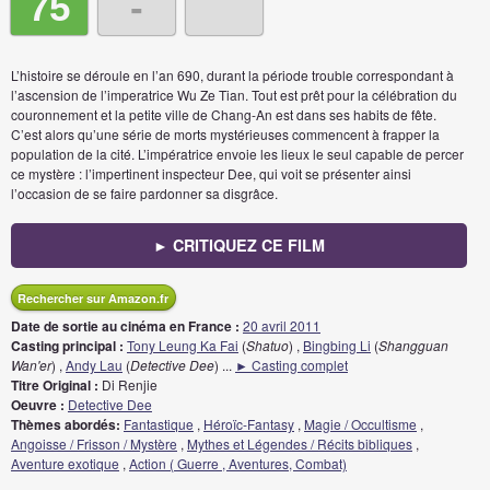
75
-
L’histoire se déroule en l’an 690, durant la période trouble correspondant à
l’ascension de l’imperatrice Wu Ze Tian. Tout est prêt pour la célébration du
couronnement et la petite ville de Chang-An est dans ses habits de fête.
C’est alors qu’une série de morts mystérieuses commencent à frapper la
population de la cité. L’impératrice envoie les lieux le seul capable de percer
ce mystère : l’impertinent inspecteur Dee, qui voit se présenter ainsi
l’occasion de se faire pardonner sa disgrâce.
► CRITIQUEZ CE FILM
Rechercher sur Amazon.fr
Date de sortie au cinéma en France :
20 avril 2011
Casting principal :
Tony Leung Ka Fai
(
Shatuo
) ,
Bingbing Li
(
Shangguan
Wan'er
) ,
Andy Lau
(
Detective Dee
)
...
► Casting complet
Titre Original :
Di Renjie
Oeuvre :
Detective Dee
Thèmes abordés:
Fantastique
,
Héroïc-Fantasy
,
Magie / Occultisme
,
Angoisse / Frisson / Mystère
,
Mythes et Légendes / Récits bibliques
,
Aventure exotique
,
Action ( Guerre , Aventures, Combat)