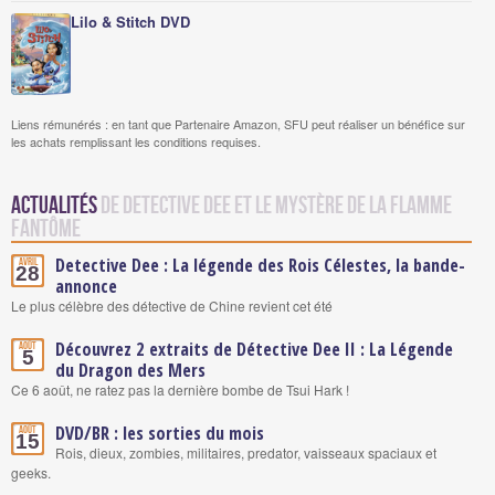
Lilo & Stitch DVD
Liens rémunérés : en tant que Partenaire Amazon, SFU peut réaliser un bénéfice sur
les achats remplissant les conditions requises.
Actualités
de Detective Dee et le mystère de la flamme
fantôme
Detective Dee : La légende des Rois Célestes, la bande-
Avril
28
annonce
Le plus célèbre des détective de Chine revient cet été
Découvrez 2 extraits de Détective Dee II : La Légende
Août
5
du Dragon des Mers
Ce 6 août, ne ratez pas la dernière bombe de Tsui Hark !
DVD/BR : les sorties du mois
Août
15
Rois, dieux, zombies, militaires, predator, vaisseaux spaciaux et
geeks.