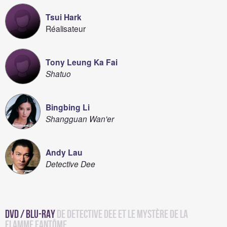
Tsui Hark
Réalisateur
Tony Leung Ka Fai
Shatuo
Bingbing Li
Shangguan Wan'er
Andy Lau
Detective Dee
DVD / Blu-Ray
de Detective Dee et le mystère de la
flamme fantôme