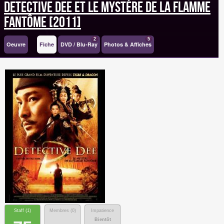
Detective Dee et le mystère de la flamme
fantôme [2011]
2
5
Oeuvre
Fiche
DVD / Blu-Ray
Photos & Affiches
Staff (
1
)
Membres (
0
)
Impatience
Bientôt