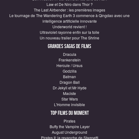
Law et De Niro dans Thor ?
The Last Airbender : les premières images
Le tournage de The Wandering Earth 3 commence à Qingdao avec une
intelligence artificielle innovante
Underworld revient !
Ultraviolet rayonne enfin sur la toile
Un nouveau trailer pour The Shrine
Grandes sagas de Films
Dracula
Frankenstein
Hercule / Ursus
Godzilla
Batman
Dragon Ball
Dr Jekyll et Mr Hyde
Maciste
Star Wars
L'Homme invisible
Top Films du moment
Pirates
Buffy the Vampire Layer
August Underground
Pirates II: la revanche de Stagnetti