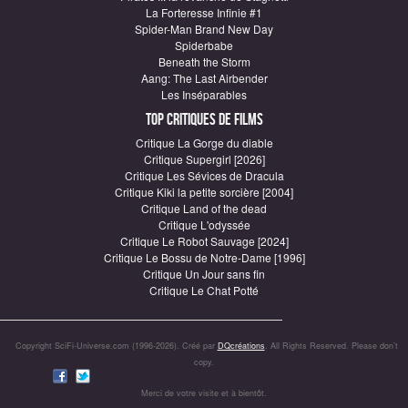
La Forteresse Infinie #1
Spider-Man Brand New Day
Spiderbabe
Beneath the Storm
Aang: The Last Airbender
Les Inséparables
Top critiques de Films
Critique La Gorge du diable
Critique Supergirl [2026]
Critique Les Sévices de Dracula
Critique Kiki la petite sorcière [2004]
Critique Land of the dead
Critique L'odyssée
Critique Le Robot Sauvage [2024]
Critique Le Bossu de Notre-Dame [1996]
Critique Un Jour sans fin
Critique Le Chat Potté
Copyright SciFi-Universe.com (1996-2026). Créé par
DQcréations
. All Rights Reserved. Please don’t
copy.
Merci de votre visite et à bientôt.