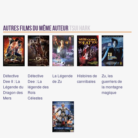
Autres Films du même auteur
Tsui Hark
Détective
Détective
La Légende
Histoires de
Zu, les
Dee II : La
Dee : La
de Zu
cannibales
guerriers de
Légende du
légende des
la montagne
Dragon des
Rois
magique
Mers
Célestes