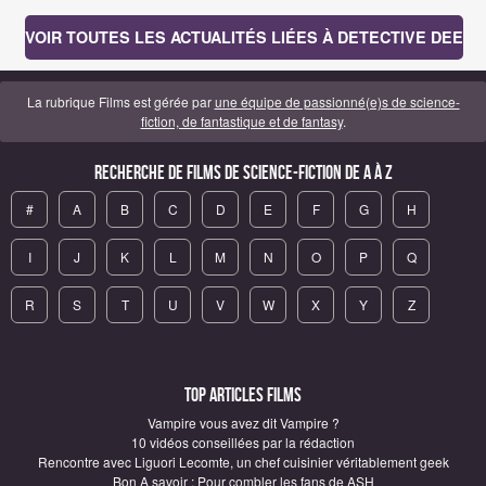
VOIR TOUTES LES ACTUALITÉS LIÉES À DETECTIVE DEE
La rubrique Films est gérée par
une équipe de passionné(e)s de science-
fiction, de fantastique et de fantasy
.
Recherche de Films de science-fiction de A à Z
#
A
B
C
D
E
F
G
H
I
J
K
L
M
N
O
P
Q
R
S
T
U
V
W
X
Y
Z
Top articles Films
Vampire vous avez dit Vampire ?
10 vidéos conseillées par la rédaction
Rencontre avec Liguori Lecomte, un chef cuisinier véritablement geek
Bon A savoir : Pour combler les fans de ASH