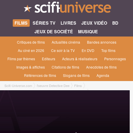
FILMS
SÉRIES TV
LIVRES
JEUX VIDÉO
BD
JEUX DE SOCIÉTÉ
MUSIQUE
Critiques de films
Actualités cinéma
Bandes annonces
Au ciné en 2026
Ce soir à la TV
En DVD
Top films
Films par thèmes
Editeurs
Acteurs & réalisateurs
Personnages
Images & affiches
Citations de films
Anecdotes de films
Références de films
Slogans de films
Agenda
Scifi-Universe.com
l'oeuvre Detective Dee
Films
Detective Dee et le mystère de la flamme fantôme [2011]