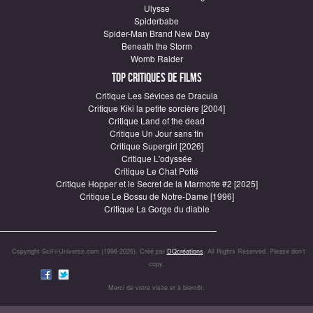
Ulysse
Spiderbabe
Spider-Man Brand New Day
Beneath the Storm
Womb Raider
Top critiques de Films
Critique Les Sévices de Dracula
Critique Kiki la petite sorcière [2004]
Critique Land of the dead
Critique Un Jour sans fin
Critique Supergirl [2026]
Critique L'odyssée
Critique Le Chat Potté
Critique Hopper et le Secret de la Marmotte #2 [2025]
Critique Le Bossu de Notre-Dame [1996]
Critique La Gorge du diable
Copyright SciFi-Universe.com (1996-2026). Créé par
DQcréations
. All Rights Reserved. Please don’t
copy.
Merci de votre visite et à bientôt.