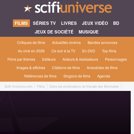
FILMS
SÉRIES TV
LIVRES
JEUX VIDÉO
BD
JEUX DE SOCIÉTÉ
MUSIQUE
Critiques de films
Actualités cinéma
Bandes annonces
Au ciné en 2026
Ce soir à la TV
En DVD
Top films
Films par thèmes
Editeurs
Acteurs & réalisateurs
Personnages
Images & affiches
Citations de films
Anecdotes de films
Références de films
Slogans de films
Agenda
Scifi-Universe.com
Films
Dans les profondeurs du triangle des Bermudes
En savoir plus