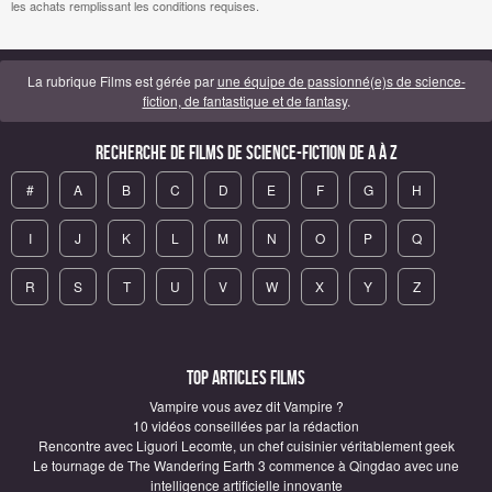
les achats remplissant les conditions requises.
La rubrique Films est gérée par
une équipe de passionné(e)s de science-
fiction, de fantastique et de fantasy
.
Recherche de Films de science-fiction de A à Z
#
A
B
C
D
E
F
G
H
I
J
K
L
M
N
O
P
Q
R
S
T
U
V
W
X
Y
Z
Top articles Films
Vampire vous avez dit Vampire ?
10 vidéos conseillées par la rédaction
Rencontre avec Liguori Lecomte, un chef cuisinier véritablement geek
Le tournage de The Wandering Earth 3 commence à Qingdao avec une
intelligence artificielle innovante