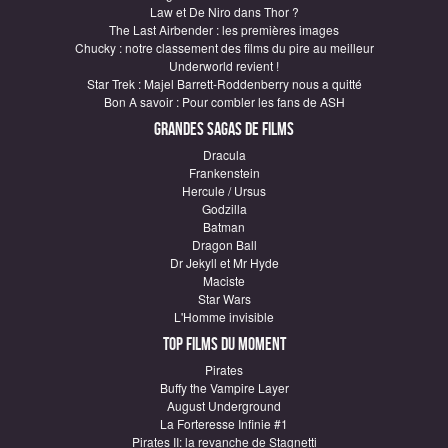
Law et De Niro dans Thor ?
The Last Airbender : les premières images
Chucky : notre classement des films du pire au meilleur
Underworld revient !
Star Trek : Majel Barrett-Roddenberry nous a quitté
Bon A savoir : Pour combler les fans de ASH
Grandes sagas de Films
Dracula
Frankenstein
Hercule / Ursus
Godzilla
Batman
Dragon Ball
Dr Jekyll et Mr Hyde
Maciste
Star Wars
L'Homme invisible
Top Films du moment
Pirates
Buffy the Vampire Layer
August Underground
La Forteresse Infinie #1
Pirates II: la revanche de Stagnetti