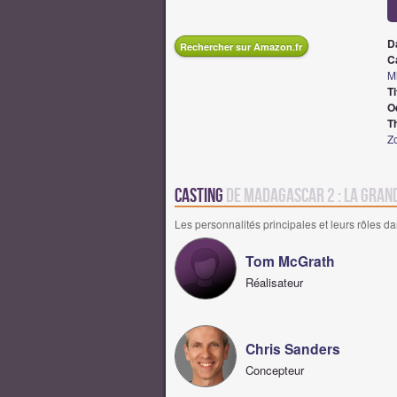
D
Rechercher sur Amazon.fr
Ca
Mi
Ti
O
T
Z
Casting
de Madagascar 2 : la gran
Les personnalités principales et leurs rôles da
Tom McGrath
Réalisateur
Chris Sanders
Concepteur