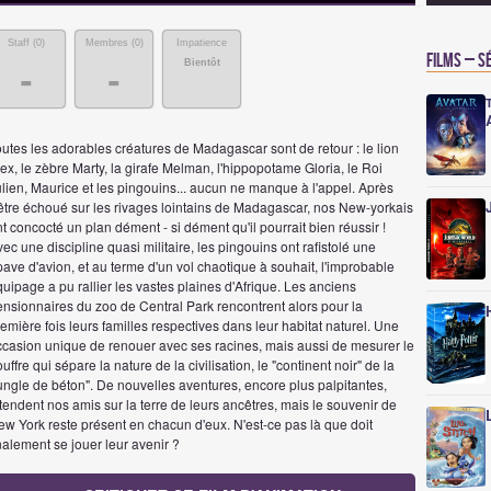
Staff (
0
)
Membres (
0
)
Impatience
Films – S
Bientôt
-
-
utes les adorables créatures de Madagascar sont de retour : le lion
ex, le zèbre Marty, la girafe Melman, l'hippopotame Gloria, le Roi
lien, Maurice et les pingouins... aucun ne manque à l'appel. Après
'être échoué sur les rivages lointains de Madagascar, nos New-yorkais
t concocté un plan dément - si dément qu'il pourrait bien réussir !
ec une discipline quasi militaire, les pingouins ont rafistolé une
ave d'avion, et au terme d'un vol chaotique à souhait, l'improbable
uipage a pu rallier les vastes plaines d'Afrique. Les anciens
ensionnaires du zoo de Central Park rencontrent alors pour la
emière fois leurs familles respectives dans leur habitat naturel. Une
ccasion unique de renouer avec ses racines, mais aussi de mesurer le
uffre qui sépare la nature de la civilisation, le "continent noir" de la
ungle de béton". De nouvelles aventures, encore plus palpitantes,
tendent nos amis sur la terre de leurs ancêtres, mais le souvenir de
w York reste présent en chacun d'eux. N'est-ce pas là que doit
nalement se jouer leur avenir ?