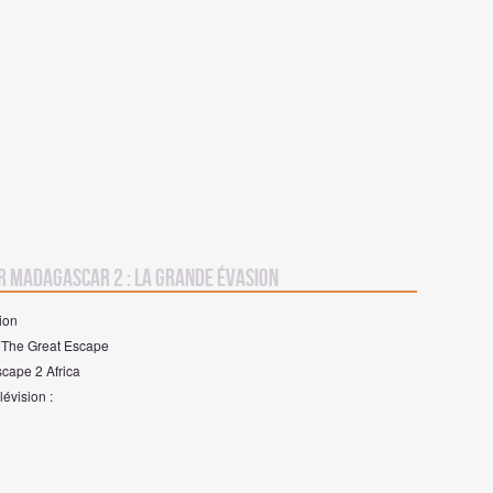
r Madagascar 2 : la grande évasion
ion
: The Great Escape
scape 2 Africa
évision :