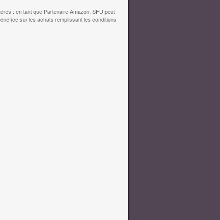
érés : en tant que Partenaire Amazon, SFU peut
bénéfice sur les achats remplissant les conditions