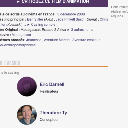
► CRITIQUEZ CE FILM D'ANIMATION
Liens rémun
réaliser un 
ate de sortie au cinéma en France :
3 décembre 2008
requises.
sting principal :
Ben Stiller
(
Alex
) ,
Jada Pinkett Smith
(
Gloria
) ,
Chris
ller
(
Kowalski
)
...
► Casting complet
tre Original :
Madagascar: Escape 2 Africa
► 3 autres noms
euvre :
Madagascar
hèmes abordés:
Jeunesse
,
Aventure Marine
,
Aventure exotique
,
oo-Anthropomorphisme
de évasion
ns le casting
Eric Darnell
Réalisateur
Theodore Ty
Concepteur