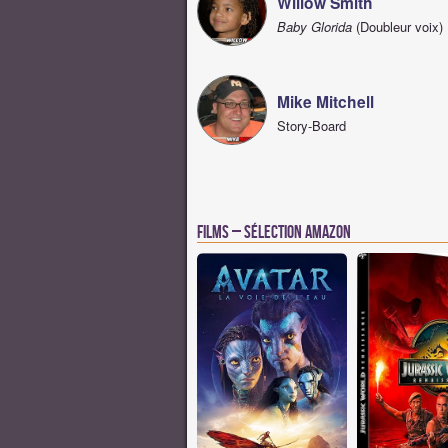
Willow Smith
Baby Glorida
(Doubleur voix)
Mike Mitchell
Story-Board
Films – Sélection Amazon