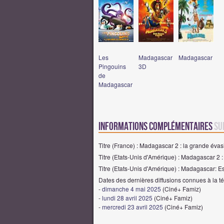
Les
Madagascar
Madagascar
Pingouins
3D
de
Madagascar
Informations complémentaires
su
Titre (France) : Madagascar 2 : la grande évas
Titre (Etats-Unis d'Amérique) : Madagascar 2 
Titre (Etats-Unis d'Amérique) : Madagascar: E
Dates des dernières diffusions connues à la tél
-
dimanche 4 mai 2025
(Ciné+ Famiz)
-
lundi 28 avril 2025
(Ciné+ Famiz)
-
mercredi 23 avril 2025
(Ciné+ Famiz)