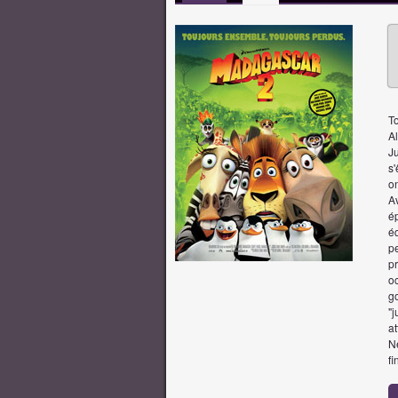
To
Al
Ju
s
on
Av
ép
éq
p
pr
o
go
"j
at
Ne
fi