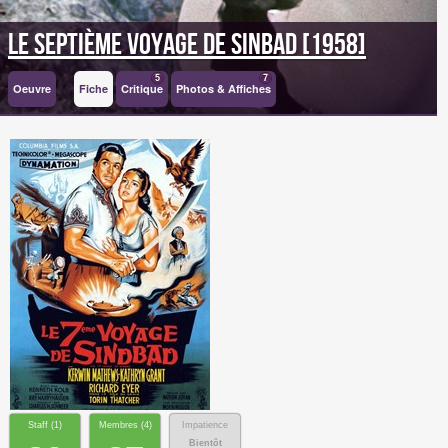
Le Septième Voyage de Sinbad [1958]
5
7
Oeuvre
Fiche
Critique
Photos & Affiches
Staff (
1
)
Membres (
4
)
Impatience
Bientôt