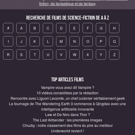
fiction, de fantastique et de fantasy
.
Recherche de Films de science-fiction de A à Z
#
A
B
C
D
E
F
G
H
I
J
K
L
M
N
O
P
Q
R
S
T
U
V
W
X
Y
Z
Top articles Films
Vampire vous avez dit Vampire ?
10 vidéos conseillées par la rédaction
Rencontre avec Liguori Lecomte, un chef cuisinier véritablement geek
Le tournage de The Wandering Earth 3 commence à Qingdao avec une
intelligence artificielle innovante
Law et De Niro dans Thor ?
The Last Airbender : les premières images
Chucky : notre classement des films du pire au meilleur
Underworld revient !