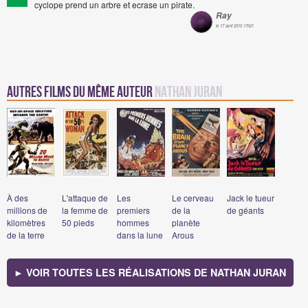
cyclope prend un arbre et ecrase un pirate.
Ray
le 17 avril 2010 17h21
Autres Films du même auteur
Nathan Juran
À des
L'attaque de
Les
Le cerveau
Jack le tueur
millions de
la femme de
premiers
de la
de géants
kilomètres
50 pieds
hommes
planète
de la terre
dans la lune
Arous
► VOIR TOUTES LES RÉALISATIONS DE NATHAN JURAN