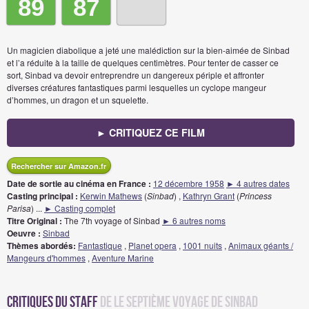
89
87
Un magicien diabolique a jeté une malédiction sur la bien-aimée de Sinbad
et l’a réduite à la taille de quelques centimètres. Pour tenter de casser ce
sort, Sinbad va devoir entreprendre un dangereux périple et affronter
diverses créatures fantastiques parmi lesquelles un cyclope mangeur
d’hommes, un dragon et un squelette.
► CRITIQUEZ CE FILM
Rechercher sur Amazon.fr
Date de sortie au cinéma en France :
12 décembre 1958
► 4 autres dates
Casting principal :
Kerwin Mathews
(
Sinbad
) ,
Kathryn Grant
(
Princess
Parisa
)
...
► Casting complet
Titre Original :
The 7th voyage of Sinbad
► 6 autres noms
Oeuvre :
Sinbad
Thèmes abordés:
Fantastique
,
Planet opera
,
1001 nuits
,
Animaux géants /
Mangeurs d'hommes
,
Aventure Marine
Critiques du staff
de Le Septième Voyage de Sinbad