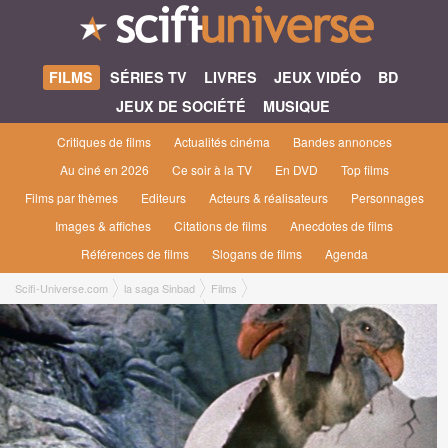
FILMS
SÉRIES TV
LIVRES
JEUX VIDÉO
BD
JEUX DE SOCIÉTÉ
MUSIQUE
Critiques de films
Actualités cinéma
Bandes annonces
Au ciné en 2026
Ce soir à la TV
En DVD
Top films
Films par thèmes
Editeurs
Acteurs & réalisateurs
Personnages
Images & affiches
Citations de films
Anecdotes de films
Références de films
Slogans de films
Agenda
Scifi-Universe.com
la saga Sinbad
Films
Le Septième Voyage de Sinbad [1958]