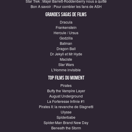
Star Trek : Majel Barrett-Roddenberry nous a quitté
Bon A savoir : Pour combler les fans de ASH
Grandes sagas de Films
Dracula
Frankenstein
Hercule / Ursus
Godzilla
Batman
Dragon Ball
Dr Jekyll et Mr Hyde
Maciste
Star Wars
L'Homme invisible
Top Films du moment
Pirates
Buffy the Vampire Layer
August Underground
La Forteresse Infinie #1
Pirates II: la revanche de Stagnetti
Ulysse
Spiderbabe
Spider-Man Brand New Day
Beneath the Storm