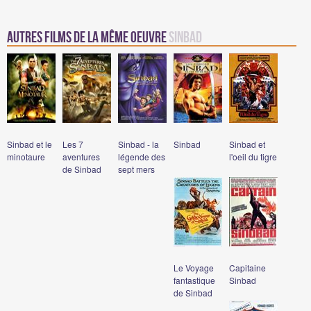
Autres films de la même oeuvre
Sinbad
Sinbad et le
Les 7
Sinbad - la
Sinbad
Sinbad et
minotaure
aventures
légende des
l'oeil du tigre
de Sinbad
sept mers
Le Voyage
Capitaine
fantastique
Sinbad
de Sinbad