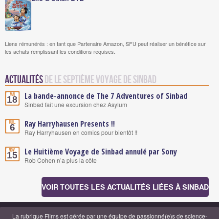
Liens rémunérés : en tant que Partenaire Amazon, SFU peut réaliser un bénéfice sur
les achats remplissant les conditions requises.
Actualités
de Le Septième Voyage de Sinbad
La bande-annonce de The 7 Adventures of Sinbad
Mai
18
Sinbad fait une excursion chez Asylum
Ray Harryhausen Presents !!
Juil.
6
Ray Harryhausen en comics pour bientôt !!
Le Huitième Voyage de Sinbad annulé par Sony
Nov.
15
Rob Cohen n’a plus la côte
VOIR TOUTES LES ACTUALITÉS LIÉES À SINBAD
La rubrique Films est gérée par
une équipe de passionné(e)s de science-