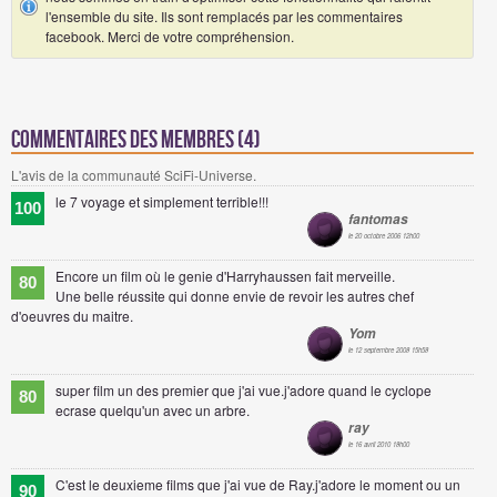
l'ensemble du site. Ils sont remplacés par les commentaires
facebook. Merci de votre compréhension.
Commentaires des membres (4)
L'avis de la communauté SciFi-Universe.
le 7 voyage et simplement terrible!!!
100
fantomas
le 20 octobre 2006 12h00
Encore un film où le genie d'Harryhaussen fait merveille.
80
Une belle réussite qui donne envie de revoir les autres chef
d'oeuvres du maitre.
Yom
le 12 septembre 2008 15h58
super film un des premier que j'ai vue.j'adore quand le cyclope
80
ecrase quelqu'un avec un arbre.
ray
le 16 avril 2010 18h00
C'est le deuxieme films que j'ai vue de Ray.j'adore le moment ou un
90