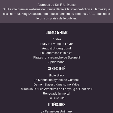
À propos de Sci Fi Universe
SFU est le premier webzine de France dédié à la science-fiction au fantastique
et à l'horreur. N'ayez pas peur de nous soumettre du contenu «SF», nous nous
ferons un plaisir de le publier.
Cinéma & Films
Pirates
Buffy the Vampire Layer
August Underground
La Forteresse Infinie #1
Pirates II: la revanche de Stagnetti
Spiderbabe
Séries télé
Bible Black
Le Monde incroyable de Gumball
Demon Slayer : Kimetsu no Yaiba
Miraculous : Les Aventures de Ladybug et Chat Noir
Renegade Immortal
La Blue Girl
Littérature
La Ferme des Animaux