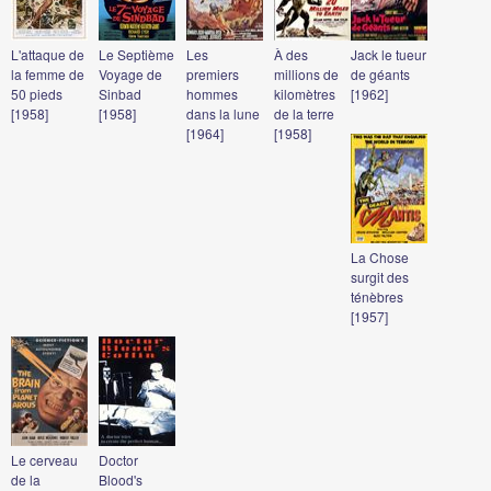
L'attaque de
Le Septième
Les
À des
Jack le tueur
la femme de
Voyage de
premiers
millions de
de géants
50 pieds
Sinbad
hommes
kilomètres
[1962]
[1958]
[1958]
dans la lune
de la terre
[1964]
[1958]
La Chose
surgit des
ténèbres
[1957]
Le cerveau
Doctor
de la
Blood's