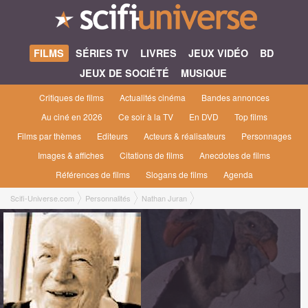
FILMS
SÉRIES TV
LIVRES
JEUX VIDÉO
BD
JEUX DE SOCIÉTÉ
MUSIQUE
Critiques de films
Actualités cinéma
Bandes annonces
Au ciné en 2026
Ce soir à la TV
En DVD
Top films
Films par thèmes
Editeurs
Acteurs & réalisateurs
Personnages
Images & affiches
Citations de films
Anecdotes de films
Références de films
Slogans de films
Agenda
Scifi-Universe.com
Personnalités
Nathan Juran