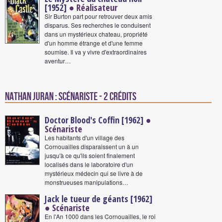
[1952]
● Réalisateur
Sir Burton part pour retrouver deux amis
disparus. Ses recherches le conduisent
dans un mystérieux chateau, propriété
d'un homme étrange et d'une femme
soumise. Il va y vivre d'extraordinaires
aventur…
Nathan Juran : Scénariste - 2 crédits
Doctor Blood's Coffin [1962]
●
Scénariste
Les habitants d'un village des
Cornouailles disparaissent un à un
jusqu'à ce qu'ils soient finalement
localisés dans le laboratoire d'un
mystérieux médecin qui se livre à de
monstrueuses manipulations…
Jack le tueur de géants [1962]
● Scénariste
En l'An 1000 dans les Cornouailles, le roi