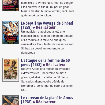
Mark exile le Prince Noir. Pour se venger,
il fait enlever la fille du roi par un géant.
Mais le fils d'un humble fermier, Jack, sera
quémandé par le roi pou…
Le Septième Voyage de Sinbad
[1958]
● Réalisateur
Un magicien diabolique a jeté une
malédiction sur la bien-aimée de Sinbad
et l’a réduite à la taille de quelques
centimètres. Pour tenter de casser ce sort,
Sinbad va devoir entreprendre un
dangereux …
L'attaque de la femme de 50
pieds [1958]
● Réalisateur
l'oeuvre Après une rencontre avec des
extraterrestres, une femme se met à
grandir, et atteint la taille de 50 pieds !
Sans plus attendre, elle décide de
d'énerver et se venger de ceux qui lui ont
ca…
Le cerveau de la planète Arous
[1958]
● Réalisateur