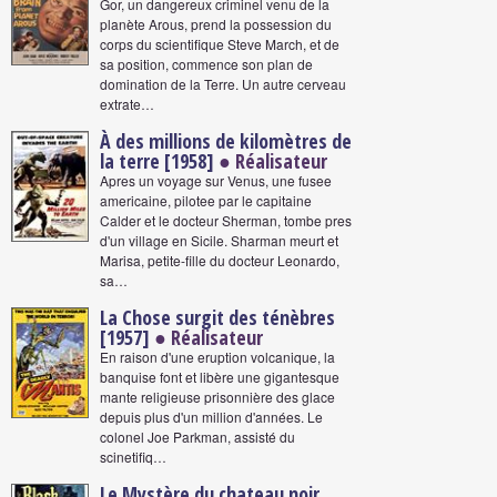
Gor, un dangereux criminel venu de la
planète Arous, prend la possession du
corps du scientifique Steve March, et de
sa position, commence son plan de
domination de la Terre. Un autre cerveau
extrate…
À des millions de kilomètres de
la terre [1958]
● Réalisateur
Apres un voyage sur Venus, une fusee
americaine, pilotee par le capitaine
Calder et le docteur Sherman, tombe pres
d'un village en Sicile. Sharman meurt et
Marisa, petite-fille du docteur Leonardo,
sa…
La Chose surgit des ténèbres
[1957]
● Réalisateur
En raison d'une eruption volcanique, la
banquise font et libère une gigantesque
mante religieuse prisonnière des glace
depuis plus d'un million d'années. Le
colonel Joe Parkman, assisté du
scinetifiq…
Le Mystère du chateau noir