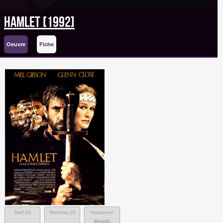
Hamlet [1992]
Oeuvre
Fiche
Staff (
0
)
Membres (
0
)
Impatience
Bientôt