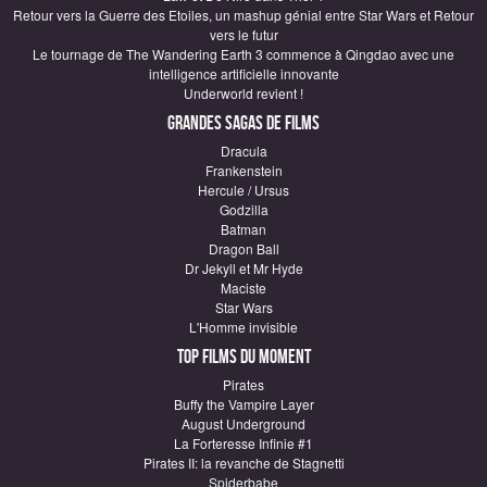
Retour vers la Guerre des Etoiles, un mashup génial entre Star Wars et Retour
vers le futur
Le tournage de The Wandering Earth 3 commence à Qingdao avec une
intelligence artificielle innovante
Underworld revient !
Grandes sagas de Films
Dracula
Frankenstein
Hercule / Ursus
Godzilla
Batman
Dragon Ball
Dr Jekyll et Mr Hyde
Maciste
Star Wars
L'Homme invisible
Top Films du moment
Pirates
Buffy the Vampire Layer
August Underground
La Forteresse Infinie #1
Pirates II: la revanche de Stagnetti
Spiderbabe