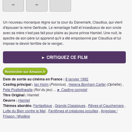
-
-
Un nouveau monarque règne sur la cour du Danemark, Claudius, qui vient
d'épouser la reine Gertrude. Le remariage hatif et incestueux de son oncle
avec sa mère n'est pas fait pour plaire au jeune prince Hamlet. Une nuit, le
spectre de son père lui apprend qu'il a été empoisonné par Claudius et lui
impose le devoir terrible de le venger..
► CRITIQUEZ CE FILM
Rechercher sur Amazon.fr
Date de sortie au cinéma en France :
8 janvier 1992
Casting principal :
Ian Holm
(
Polonius
) ,
Helena Bonham Carter
(
Ophélie
) ,
Pete Postlethwaite
(
Roi du jeu
)
...
► Casting complet
Titre Original :
Hamlet
Oeuvre :
Hamlet
Thèmes abordés:
Fantastique
,
Grands Classiques
,
Rêves et Cauchemars
,
Lutte du Bien contre le Mal
,
Fantômes et créatures occultes
,
Angoisse /
Frisson / Mystère