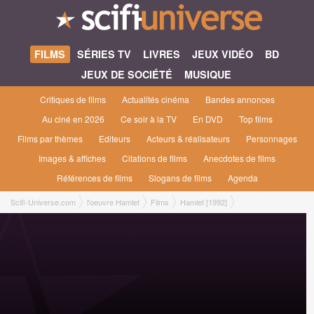
FILMS
SÉRIES TV
LIVRES
JEUX VIDÉO
BD
JEUX DE SOCIÉTÉ
MUSIQUE
Critiques de films
Actualités cinéma
Bandes annonces
Au ciné en 2026
Ce soir à la TV
En DVD
Top films
Films par thèmes
Editeurs
Acteurs & réalisateurs
Personnages
Images & affiches
Citations de films
Anecdotes de films
Références de films
Slogans de films
Agenda
Scifi-Universe.com
l'oeuvre Hamlet
Films
Hamlet [1992]