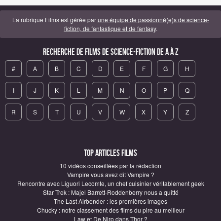
La rubrique Films est gérée par
une équipe de passionné(e)s de science-
fiction, de fantastique et de fantasy
.
Recherche de Films de science-fiction de A à Z
#
A
B
C
D
E
F
G
H
I
J
K
L
M
N
O
P
Q
R
S
T
U
V
W
X
Y
Z
Top articles Films
10 vidéos conseillées par la rédaction
Vampire vous avez dit Vampire ?
Rencontre avec Liguori Lecomte, un chef cuisinier véritablement geek
Star Trek : Majel Barrett-Roddenberry nous a quitté
The Last Airbender : les premières images
Chucky : notre classement des films du pire au meilleur
Law et De Niro dans Thor ?