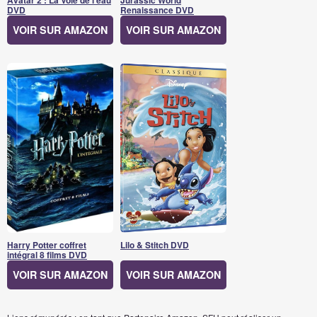
Avatar 2 : La Voie de l'eau
Jurassic World
DVD
Renaissance DVD
VOIR SUR AMAZON
VOIR SUR AMAZON
Harry Potter coffret
Lilo & Stitch DVD
intégral 8 films DVD
VOIR SUR AMAZON
VOIR SUR AMAZON