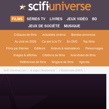
FILMS
SÉRIES TV
LIVRES
JEUX VIDÉO
BD
JEUX DE SOCIÉTÉ
MUSIQUE
Critiques de films
Actualités cinéma
Bandes annonces
Au ciné en 2026
Ce soir à la TV
En DVD
Top films
Films par thèmes
Editeurs
Acteurs & réalisateurs
Personnages
Images & affiches
Citations de films
Anecdotes de films
Références de films
Slogans de films
Agenda
Scifi-Universe.com
la saga L'Illusionniste
L'Illusionniste [2007]