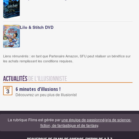
Lilo & Stitch DVD
Liens rémunérés : en tant que Partenaire Amazon, SFU peut réaliser un bénéfice sur
les achats remplissant les conditions requises.
Actualités
de L'Illusionniste
6 minutes d’illusions !
Août
3
Découvrez un peu plus de Illusionist
La rubrique Films est gérée par
une équipe de passionné(e)s de science-
fiction, de fantastique et de fantasy
.