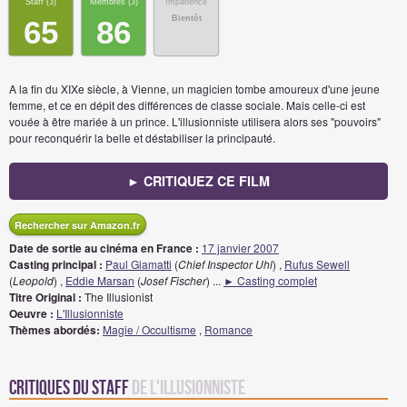
Staff (
3
)
Membres (
3
)
Impatience
Bientôt
65
86
A la fin du XIXe siècle, à Vienne, un magicien tombe amoureux d'une jeune
femme, et ce en dépit des différences de classe sociale. Mais celle-ci est
vouée à être mariée à un prince. L'illusionniste utilisera alors ses "pouvoirs"
pour reconquérir la belle et déstabiliser la principauté.
► CRITIQUEZ CE FILM
Rechercher sur Amazon.fr
Date de sortie au cinéma en France :
17 janvier 2007
Casting principal :
Paul Giamatti
(
Chief Inspector Uhl
) ,
Rufus Sewell
(
Leopold
) ,
Eddie Marsan
(
Josef Fischer
)
...
► Casting complet
Titre Original :
The Illusionist
Oeuvre :
L'Illusionniste
Thèmes abordés:
Magie / Occultisme
,
Romance
Critiques du staff
de L'Illusionniste