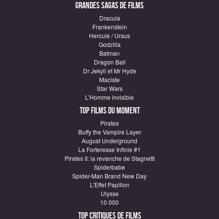
Grandes sagas de Films
Dracula
Frankenstein
Hercule / Ursus
Godzilla
Batman
Dragon Ball
Dr Jekyll et Mr Hyde
Maciste
Star Wars
L'Homme invisible
Top Films du moment
Pirates
Buffy the Vampire Layer
August Underground
La Forteresse Infinie #1
Pirates II: la revanche de Stagnetti
Spiderbabe
Spider-Man Brand New Day
L'Effet Papillon
Ulysse
10 000
Top critiques de Films