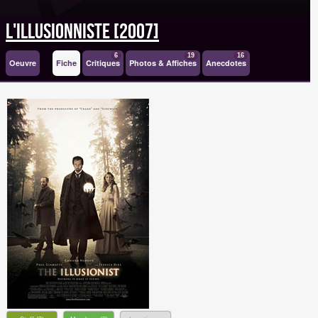
L'Illusionniste [2007]
6
19
16
Oeuvre
Fiche
Critiques
Photos & Affiches
Anecdotes