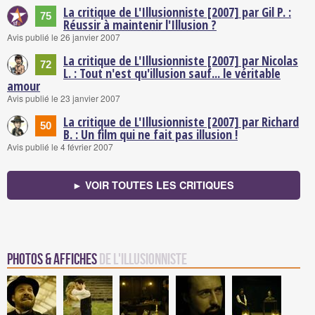
La critique de L'Illusionniste [2007] par Gil P. :
75
Réussir à maintenir l'Illusion ?
Avis publié le 26 janvier 2007
La critique de L'Illusionniste [2007] par Nicolas
72
L. : Tout n'est qu'illusion sauf... le véritable
amour
Avis publié le 23 janvier 2007
La critique de L'Illusionniste [2007] par Richard
50
B. : Un film qui ne fait pas illusion !
Avis publié le 4 février 2007
► VOIR TOUTES LES CRITIQUES
Photos & Affiches
de L'Illusionniste