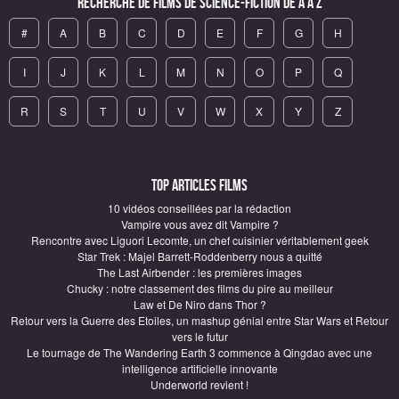
Recherche de Films de science-fiction de A à Z
#
A
B
C
D
E
F
G
H
I
J
K
L
M
N
O
P
Q
R
S
T
U
V
W
X
Y
Z
Top articles Films
10 vidéos conseillées par la rédaction
Vampire vous avez dit Vampire ?
Rencontre avec Liguori Lecomte, un chef cuisinier véritablement geek
Star Trek : Majel Barrett-Roddenberry nous a quitté
The Last Airbender : les premières images
Chucky : notre classement des films du pire au meilleur
Law et De Niro dans Thor ?
Retour vers la Guerre des Etoiles, un mashup génial entre Star Wars et Retour
vers le futur
Le tournage de The Wandering Earth 3 commence à Qingdao avec une
intelligence artificielle innovante
Underworld revient !