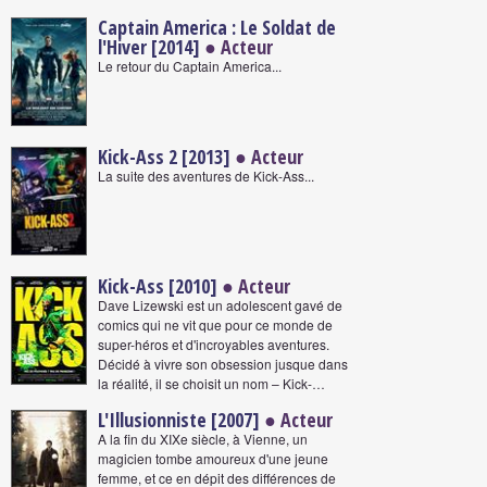
Captain America : Le Soldat de
l'Hiver [2014]
● Acteur
Le retour du Captain America...
Kick-Ass 2 [2013]
● Acteur
La suite des aventures de Kick-Ass...
Kick-Ass [2010]
● Acteur
Dave Lizewski est un adolescent gavé de
comics qui ne vit que pour ce monde de
super-héros et d'incroyables aventures.
Décidé à vivre son obsession jusque dans
la réalité, il se choisit un nom – Kick-…
L'Illusionniste [2007]
● Acteur
A la fin du XIXe siècle, à Vienne, un
magicien tombe amoureux d'une jeune
femme, et ce en dépit des différences de