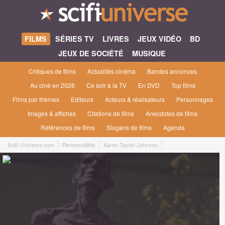
FILMS
SÉRIES TV
LIVRES
JEUX VIDÉO
BD
JEUX DE SOCIÉTÉ
MUSIQUE
Critiques de films
Actualités cinéma
Bandes annonces
Au ciné en 2026
Ce soir à la TV
En DVD
Top films
Films par thèmes
Editeurs
Acteurs & réalisateurs
Personnages
Images & affiches
Citations de films
Anecdotes de films
Références de films
Slogans de films
Agenda
Scifi-Universe.com
Personnalités
Aaron Taylor-Johnson