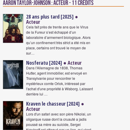
Aaron Taylor-Johnson : Acteur - 11 crédits
28 ans plus tard [2025]
●
Acteur
Cela fait près de trente ans que le Virus
de la Fureur s’est échappé d’un
laboratoire d’armement biologique. Alors
qu’un confinement très strict a été mis en
place, certains ont trouvé le moyen de
sur…
Nosferatu [2024]
● Acteur
Dans l'Allemagne de 1838, Thomas
Hutter, agent immobilier, est envoyé en
Transylvanie pour rencontrer le
mystérieux comte Orlok, intéressé par
l'achat d'une propriété à Wisborg. Laissant
derrière lui …
Kraven le chasseur [2024]
●
Acteur
Lors d'un safari avec son père Nikolai, un
oligarque russe dont la cruauté a jadis
poussé sa mère au suicide, Sergei
Kravinoff est attaqué par un lion, qui vient