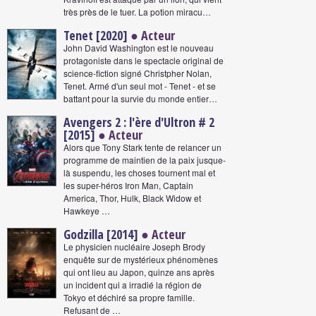
très près de le tuer. La potion miracu…
Tenet [2020]
● Acteur
John David Washington est le nouveau
protagoniste dans le spectacle original de
science-fiction signé Christpher Nolan,
Tenet. Armé d'un seul mot - Tenet - et se
battant pour la survie du monde entier…
Avengers 2 : l'ère d'Ultron # 2
[2015]
● Acteur
Alors que Tony Stark tente de relancer un
programme de maintien de la paix jusque-
là suspendu, les choses tournent mal et
les super-héros Iron Man, Captain
America, Thor, Hulk, Black Widow et
Hawkeye …
Godzilla [2014]
● Acteur
Le physicien nucléaire Joseph Brody
enquête sur de mystérieux phénomènes
qui ont lieu au Japon, quinze ans après
un incident qui a irradié la région de
Tokyo et déchiré sa propre famille.
Refusant de …