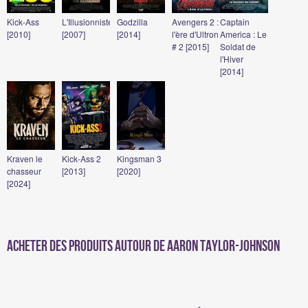
Kick-Ass
L'Illusionniste
Godzilla
Avengers 2 :
Captain
[2010]
[2007]
[2014]
l'ère d'Ultron
America : Le
# 2 [2015]
Soldat de
l'Hiver
[2014]
Kraven le
Kick-Ass 2
Kingsman 3
chasseur
[2013]
[2020]
[2024]
Acheter des produits autour de Aaron Taylor-Johnson