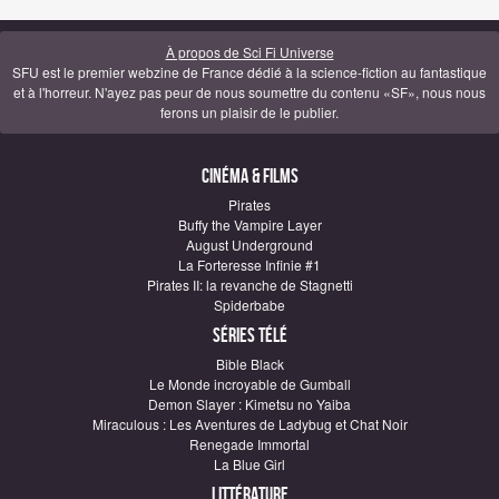
À propos de Sci Fi Universe
SFU est le premier webzine de France dédié à la science-fiction au fantastique
et à l'horreur. N'ayez pas peur de nous soumettre du contenu «SF», nous nous
ferons un plaisir de le publier.
Cinéma & Films
Pirates
Buffy the Vampire Layer
August Underground
La Forteresse Infinie #1
Pirates II: la revanche de Stagnetti
Spiderbabe
Séries télé
Bible Black
Le Monde incroyable de Gumball
Demon Slayer : Kimetsu no Yaiba
Miraculous : Les Aventures de Ladybug et Chat Noir
Renegade Immortal
La Blue Girl
Littérature