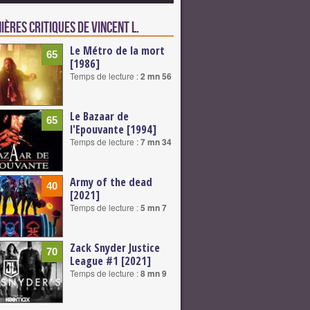
ières critiques de Vincent L.
Le Métro de la mort
65
[1986]
Temps de lecture :
2 mn 56
Le Bazaar de
65
l'Epouvante [1994]
Temps de lecture :
7 mn 34
Army of the dead
40
[2021]
Temps de lecture :
5 mn 7
Zack Snyder Justice
70
League #1 [2021]
Temps de lecture :
8 mn 9