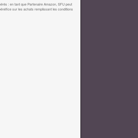
érés : en tant que Partenaire Amazon, SFU peut
bénéfice sur les achats remplissant les conditions