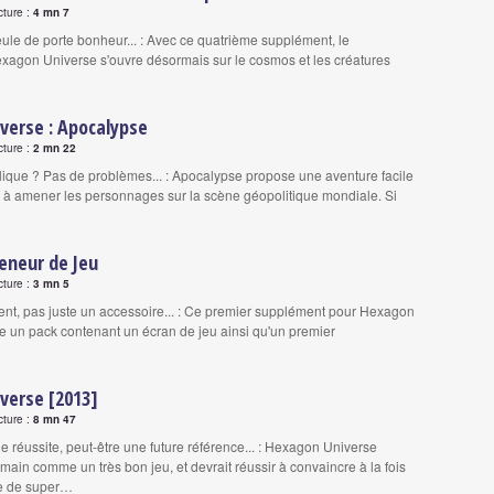
cture :
4 mn 7
ule de porte bonheur... : Avec ce quatrième supplément, le
xagon Universe s'ouvre désormais sur le cosmos et les créatures
verse : Apocalypse
cture :
2 mn 22
que ? Pas de problèmes... : Apocalypse propose une aventure facile
 à amener les personnages sur la scène géopolitique mondiale. Si
eneur de Jeu
cture :
3 mn 5
nt, pas juste un accessoire... : Ce premier supplément pour Hexagon
 un pack contenant un écran de jeu ainsi qu'un premier
verse [2013]
cture :
8 mn 47
e réussite, peut-être une future référence... : Hexagon Universe
main comme un très bon jeu, et devrait réussir à convaincre à la fois
re de super…