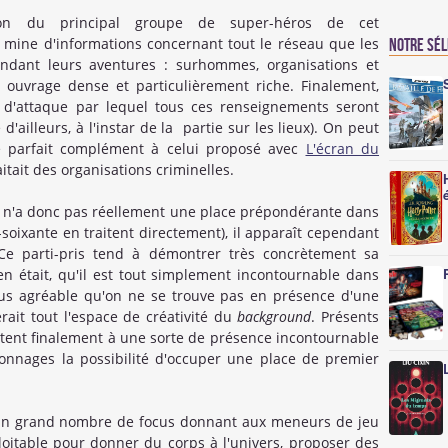
ion du principal groupe de super-héros de cet
 mine d'informations concernant tout le réseau que les
Notre sé
ndant leurs aventures : surhommes, organisations et
 ouvrage dense et particulièrement riche. Finalement,
 d'attaque par lequel tous ces renseignements seront
e d'ailleurs, à l'instar de la partie sur les lieux). On peut
 parfait complément à celui proposé avec
L'écran du
itait des organisations criminelles.
 n'a donc pas réellement une place prépondérante dans
soixante en traitent directement), il apparaît cependant
 Ce parti-pris tend à démontrer très concrètement sa
en était, qu'il est tout simplement incontournable dans
plus agréable qu'on ne se trouve pas en présence d'une
ait tout l'espace de créativité du
background
. Présents
ntent finalement à une sorte de présence incontournable
sonnages la possibilité d'occuper une place de premier
 un grand nombre de focus donnant aux meneurs de jeu
itable pour donner du corps à l'univers, proposer des