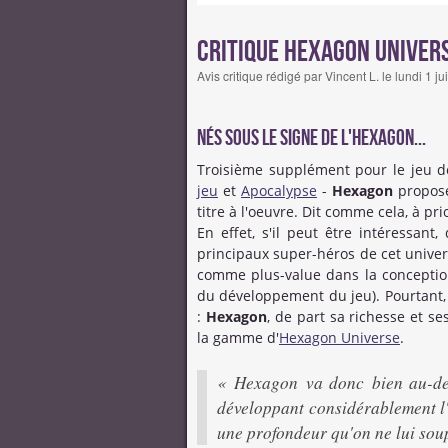
Critique Hexagon Univer
Avis critique rédigé par Vincent L. le lundi 1 
Nés sous le signe de l'Hexagon...
Troisième supplément pour le jeu d
jeu
et
Apocalypse
-
Hexagon
propose
titre à l'oeuvre. Dit comme cela, à pr
En effet, s'il peut être intéressant
principaux super-héros de cet univer
comme plus-value dans la conception
du développement du jeu). Pourtant, 
:
Hexagon
, de part sa richesse et ses
la gamme d'
Hexagon Universe
.
« Hexagon va donc bien au-del
développant considérablement l'
une profondeur qu'on ne lui sou