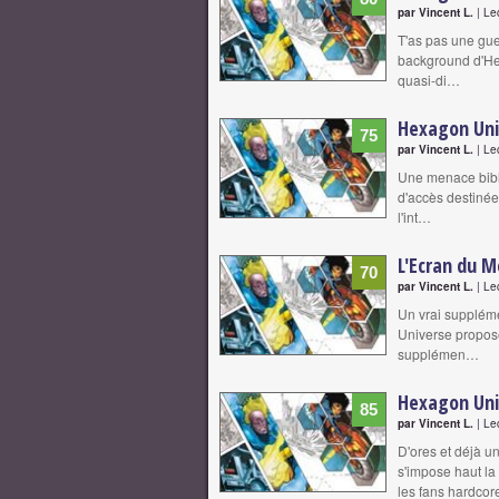
par Vincent L.
| Le
T'as pas une gue
background d'He
quasi-di…
Hexagon Uni
75
par Vincent L.
| Le
Une menace bibli
d'accès destinée
l'int…
L'Ecran du M
70
par Vincent L.
| Le
Un vrai suppléme
Universe propose
supplémen…
Hexagon Uni
85
par Vincent L.
| Le
D'ores et déjà un
s'impose haut la 
les fans hardco