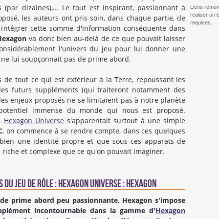
Liens rémun
s (par dizaines),... Le tout est inspirant, passionnant à
réaliser un 
proposé, les auteurs ont pris soin, dans chaque partie, de
requises.
 intégrer cette somme d'information conséquente dans
Hexagon
va donc bien au-delà de ce que pouvait laisser
onsidérablement l'univers du jeu pour lui donner une
 ne lui soupçonnait pas de prime abord.
 de tout ce qui est extérieur à la Terre, repoussant les
t les futurs suppléments (qui traiteront notamment des
les enjeux proposés ne se limitaient pas à notre planète
 potentiel immense du monde qui nous est proposé.
e,
Hexagon Universe
s'apparentait surtout à une simple
C
, on commence à se rendre compte, dans ces quelques
 bien une identité propre et que sous ces apparats de
s riche et complexe que ce qu'on pouvait imaginer.
 du Jeu de rôle : Hexagon Universe : Hexagon
 de prime abord peu passionnante,
Hexagon
s'impose
pplément incontournable dans la gamme d'
Hexagon