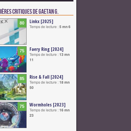
ières critiques de Gaetan G.
Linkx [2025]
80
Temps de lecture :
5 mn 6
Faery Ring [2024]
75
Temps de lecture :
13 mn
11
Rise & Fall [2024]
85
Temps de lecture :
18 mn
50
Wormholes [2023]
75
Temps de lecture :
16 mn
23