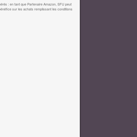
érés : en tant que Partenaire Amazon, SFU peut
bénéfice sur les achats remplissant les conditions