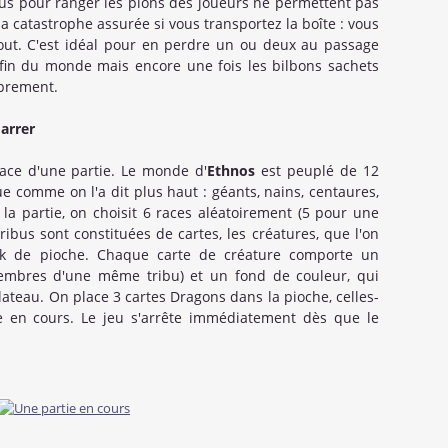
us pour ranger les pions des joueurs ne permettent pas
la catastrophe assurée si vous transportez la boîte : vous
out. C'est idéal pour en perdre un ou deux au passage
la fin du monde mais encore une fois les bilbons sachets
oprement.
marrer
ace d'une partie. Le monde d'
Ethnos
est peuplé de 12
ue comme on l'a dit plus haut : géants, nains, centaures,
 la partie, on choisit 6 races aléatoirement (5 pour une
tribus sont constituées de cartes, les créatures, que l'on
ck de pioche. Chaque carte de créature comporte un
membres d'une même tribu) et un fond de couleur, qui
ateau. On place 3 cartes Dragons dans la pioche, celles-
ge en cours. Le jeu s'arrête immédiatement dès que le