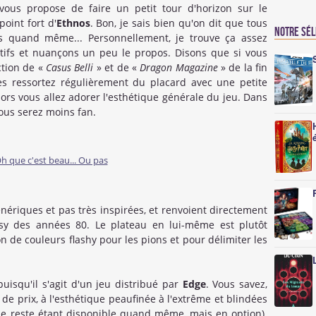
vous propose de faire un petit tour d'horizon sur le
point fort d'
Ethnos
. Bon, je sais bien qu'on dit que tous
Notre sé
is quand même... Personnellement, je trouve ça assez
tifs et nuançons un peu le propos. Disons que si vous
ction de «
Casus Belli
» et de «
Dragon Magazine
» de la fin
es ressortez régulièrement du placard avec une petite
alors vous allez adorer l'esthétique générale du jeu. Dans
vous serez moins fan.
nériques et pas très inspirées, et renvoient directement
asy des années 80. Le plateau en lui-même est plutôt
ion de couleurs flashy pour les pions et pour délimiter les
puisqu'il s'agit d'un jeu distribué par
Edge
. Vous savez,
 de prix, à l'esthétique peaufinée à l'extrême et blindées
(le reste étant disponible quand même, mais en option).