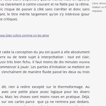
Liens rémun
va clairement à contre-courant et ne flatte pas la rétine.
réaliser un 
c risque de passer à côté sans s’arrêter et donc sans
requises.
nt, le titre mérite largement qu'on s'y intéresse (pour
e critique).
t ratée la conception du jeu est quant à elle absolument
arre ou de texte sujet à interprétation : tout est clair,
ussi très bien fichu. Il faut moins de dix minutes
montre
commencer à jouer. Les parties d'initiation se mettent en
s s’enchaînent de manière fluide passé les deux ou trois
 dit, rien à redire excepté sur le thermoformage. Au
u, avec une petite place assez logique pour les divers
jeu. Mais les choses sont moins roses en pratique. Déjà,
s sur vos cartes parce que ça ne rentrera pas dedans.