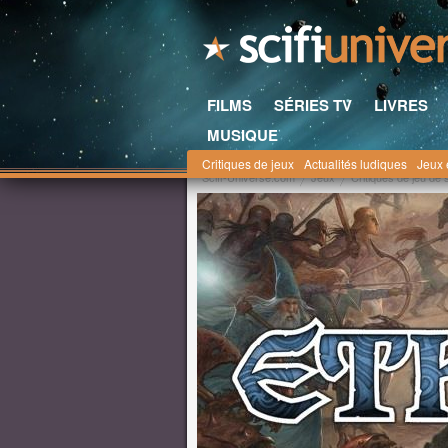
FILMS
SÉRIES TV
LIVRES
MUSIQUE
Critiques de jeux
Actualités ludiques
Jeux 
Scifi-Universe.com
Jeux
Critiques de jeu de 