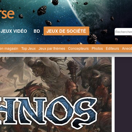
JEUX VIDÉO
BD
JEUX DE SOCIÉTÉ
en magasin
Top Jeux
Jeux par thèmes
Concepteurs
Photos
Editeurs
Anecd
société
Ethnos
Gaetan G.