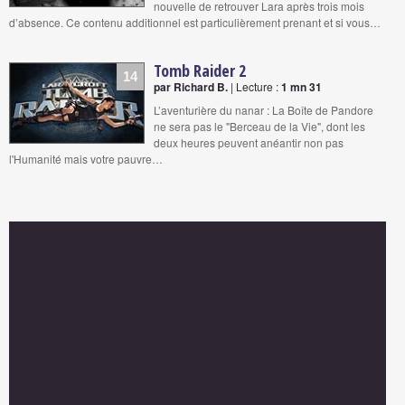
nouvelle de retrouver Lara après trois mois
d’absence. Ce contenu additionnel est particulièrement prenant et si vous…
Tomb Raider 2
14
par Richard B.
| Lecture :
1 mn 31
L’aventurière du nanar : La Boîte de Pandore
ne sera pas le "Berceau de la Vie", dont les
deux heures peuvent anéantir non pas
l'Humanité mais votre pauvre…