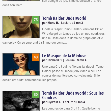
son épingle du jeu. Simple, efficace et ancré
dans son thèm…
Tomb Raider Underworld
75
par Manu B.
| Lecture :
8 mn 3
Fidèle à l'esprit Tomb Raider - versions PC et
Wii : Malgré un temps de jeu un peu court, c'est
une réussite dans le domaine graphique et le
gameplay. On se surprend à s'immerger comp…
Le Masque de la Méduse
40
par Richard B.
| Lecture :
3 mn 4
Une Lara Croft qui ne file pas la trique! : Tomb
Raider passe du mode jeux vidéo à celui de
comics de manière peu convaincante. Si le
dessin est plutôt convenable, les propos…
Tomb Raider Underworld : Sous les
80
Cendres
par Sylvain T.
| Lecture :
3 mn 4
Les cendres de Lara Croft ? : Quelle bonne