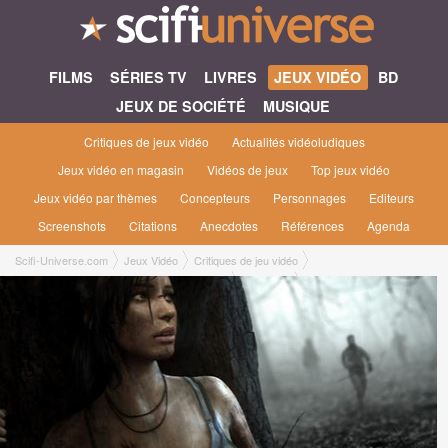
FILMS
SÉRIES TV
LIVRES
JEUX VIDÉO
BD
JEUX DE SOCIÉTÉ
MUSIQUE
Critiques de jeux vidéo
Actualités vidéoludiques
Jeux vidéo en magasin
Vidéos de jeux
Top jeux vidéo
Jeux vidéo par thèmes
Concepteurs
Personnages
Editeurs
Screenshots
Citations
Anecdotes
Références
Agenda
Scifi-Universe.com
Jeux Vidéo
Critiques de jeu vidéo
Tomb Raider Underworld : L'Ombre de Lara
Sylvain T.