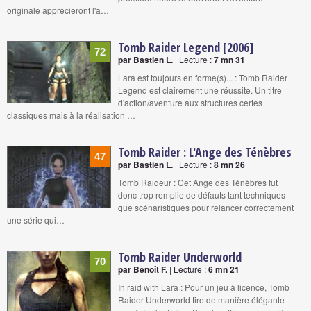
originale apprécieront l'a…
Tomb Raider Legend [2006]
72
par Bastien L.
| Lecture :
7 mn 31
Lara est toujours en forme(s)... : Tomb Raider
Legend est clairement une réussite. Un titre
d'action/aventure aux structures certes
classiques mais à la réalisation …
Tomb Raider : L'Ange des Ténèbres
47
par Bastien L.
| Lecture :
8 mn 26
Tomb Raideur : Cet Ange des Ténèbres fut
donc trop remplie de défauts tant techniques
que scénaristiques pour relancer correctement
une série qui…
Tomb Raider Underworld
70
par Benoît F.
| Lecture :
6 mn 21
In raid with Lara : Pour un jeu à licence, Tomb
Raider Underworld tire de manière élégante