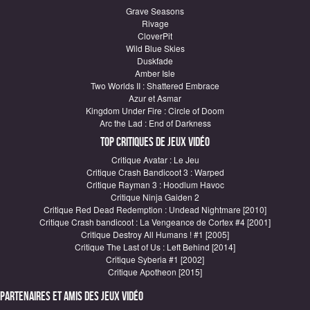
Grave Seasons
Rivage
CloverPit
Wild Blue Skies
Duskfade
Amber Isle
Two Worlds II : Shattered Embrace
Azur et Asmar
Kingdom Under Fire : Circle of Doom
Arc the Lad : End of Darkness
Top critiques de Jeux vidéo
Critique Avatar : Le Jeu
Critique Crash Bandicoot 3 : Warped
Critique Rayman 3 : Hoodlum Havoc
Critique Ninja Gaiden 2
Critique Red Dead Redemption : Undead Nightmare [2010]
Critique Crash bandicoot : La Vengeance de Cortex #4 [2001]
Critique Destroy All Humans ! #1 [2005]
Critique The Last of Us : Left Behind [2014]
Critique Syberia #1 [2002]
Critique Apotheon [2015]
Partenaires et amis des jeux vidéo