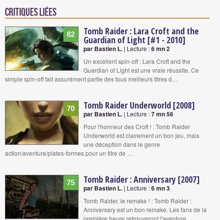
Critiques liées
Tomb Raider : Lara Croft and the
82
Guardian of Light [#1 - 2010]
par Bastien L.
| Lecture :
6 mn 2
Un excellent spin-off : Lara Croft and the
Guardian of Light est une vraie réussite. Ce
simple spin-off fait assurément partie des tous meilleurs titres d…
Tomb Raider Underworld [2008]
70
par Bastien L.
| Lecture :
7 mn 56
Pour l'honneur des Croft ! : Tomb Raider
Underworld est clairement un bon jeu, mais
une déception dans le genre
action/aventure/plates-formes pour un titre de …
Tomb Raider : Anniversary [2007]
75
par Bastien L.
| Lecture :
6 mn 3
Tomb Raider, le remake ! : Tomb Raider :
Anniversary est un bon remake. Les fans de la
première heure retrouveront l'aventure