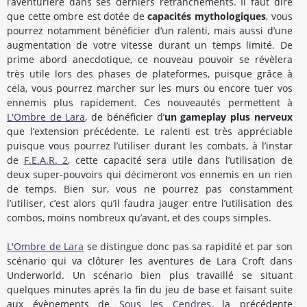
l’aventurière dans ses derniers retranchements. Il faut dire
que cette ombre est dotée de
capacités mythologiques
, vous
pourrez notamment bénéficier d’un ralenti, mais aussi d’une
augmentation de votre vitesse durant un temps limité. De
prime abord anecdotique, ce nouveau pouvoir se révèlera
très utile lors des phases de plateformes, puisque grâce à
cela, vous pourrez marcher sur les murs ou encore tuer vos
ennemis plus rapidement. Ces nouveautés permettent à
L'Ombre de Lara
, de bénéficier d’
un gameplay plus nerveux
que l’extension précédente. Le ralenti est très appréciable
puisque vous pourrez l’utiliser durant les combats, à l’instar
de
F.E.A.R. 2
, cette capacité sera utile dans l’utilisation de
deux super-pouvoirs qui décimeront vos ennemis en un rien
de temps. Bien sur, vous ne pourrez pas constamment
l’utiliser, c’est alors qu’il faudra jauger entre l’utilisation des
combos, moins nombreux qu’avant, et des coups simples.
L'Ombre de Lara
se distingue donc pas sa rapidité et par son
scénario qui va clôturer les aventures de Lara Croft dans
Underworld. Un scénario bien plus travaillé se situant
quelques minutes après la fin du jeu de base et faisant suite
aux évènements de
Sous les Cendres
, la précédente