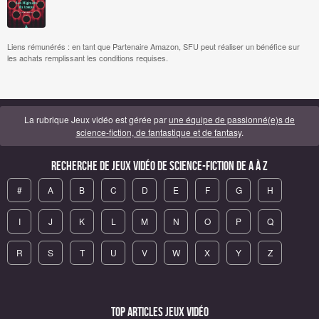
Liens rémunérés : en tant que Partenaire Amazon, SFU peut réaliser un bénéfice sur
les achats remplissant les conditions requises.
La rubrique Jeux vidéo est gérée par
une équipe de passionné(e)s de
science-fiction, de fantastique et de fantasy
.
Recherche de Jeux vidéo de science-fiction de A à Z
#
A
B
C
D
E
F
G
H
I
J
K
L
M
N
O
P
Q
R
S
T
U
V
W
X
Y
Z
Top articles Jeux vidéo