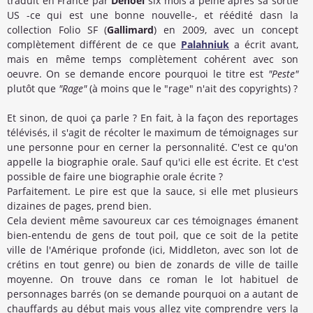
traduit en France par
Denoël
six mois à peine après sa sortie
US -ce qui est une bonne nouvelle-, et réédité dasn la
collection Folio SF (
Gallimard
) en 2009, avec un concept
complètement différent de ce que
Palahniuk
a écrit avant,
mais en même temps complètement cohérent avec son
oeuvre. On se demande encore pourquoi le titre est
"Peste"
plutôt que
"Rage"
(à moins que le "rage" n'ait des copyrights) ?
Et sinon, de quoi ça parle ? En fait, à la façon des reportages
télévisés, il s'agit de récolter le maximum de témoignages sur
une personne pour en cerner la personnalité. C'est ce qu'on
appelle la biographie orale. Sauf qu'ici elle est écrite. Et c'est
possible de faire une biographie orale écrite ?
Parfaitement. Le pire est que la sauce, si elle met plusieurs
dizaines de pages, prend bien.
Cela devient même savoureux car ces témoignages émanent
bien-entendu de gens de tout poil, que ce soit de la petite
ville de l'Amérique profonde (ici, Middleton, avec son lot de
crétins en tout genre) ou bien de zonards de ville de taille
moyenne. On trouve dans ce roman le lot habituel de
personnages barrés (on se demande pourquoi on a autant de
chauffards au début mais vous allez vite comprendre vers la