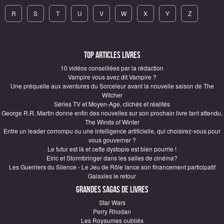
R
S
T
U
V
W
X
Y
Z
Top articles Livres
10 vidéos conseillées par la rédaction
Vampire vous avez dit Vampire ?
Une préquelle aux aventures du Sorceleur avant la nouvelle saison de The
Witcher
Séries TV et Moyen-Age, clichés et réalités
George R.R. Martin donne enfin des nouvelles sur son prochain livre tant attendu,
The Winds of Winter
Entre un leader corrompu ou une intelligence artificielle, qui choisirez-vous pour
vous gouverner ?
Le futur est là et cette dystopie est bien pourrie !
Elric et Stormbringer dans les salles de cinéma?
Les Guerriers du Silence - Le Jeu de Rôle lance son financement participatif
Galaxies le retour
Grandes sagas de Livres
Star Wars
Perry Rhodan
Les Royaumes oubliés