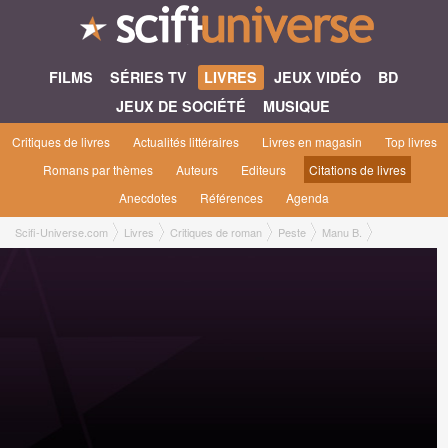
FILMS
SÉRIES TV
LIVRES
JEUX VIDÉO
BD
JEUX DE SOCIÉTÉ
MUSIQUE
Critiques de livres
Actualités littéraires
Livres en magasin
Top livres
Romans par thèmes
Auteurs
Editeurs
Citations de livres
Anecdotes
Références
Agenda
Scifi-Universe.com
Livres
Critiques de roman
Peste
Manu B.