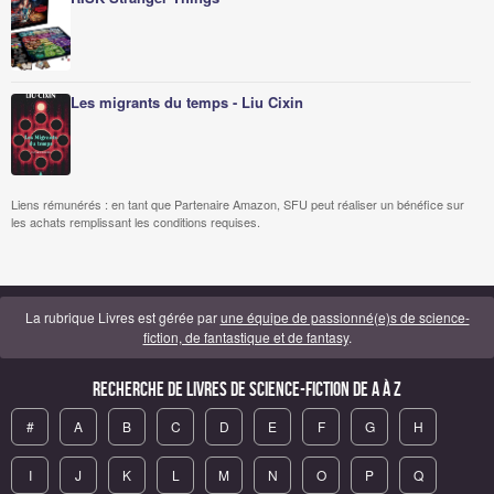
Les migrants du temps - Liu Cixin
Liens rémunérés : en tant que Partenaire Amazon, SFU peut réaliser un bénéfice sur
les achats remplissant les conditions requises.
La rubrique Livres est gérée par
une équipe de passionné(e)s de science-
fiction, de fantastique et de fantasy
.
Recherche de Livres de science-fiction de A à Z
#
A
B
C
D
E
F
G
H
I
J
K
L
M
N
O
P
Q