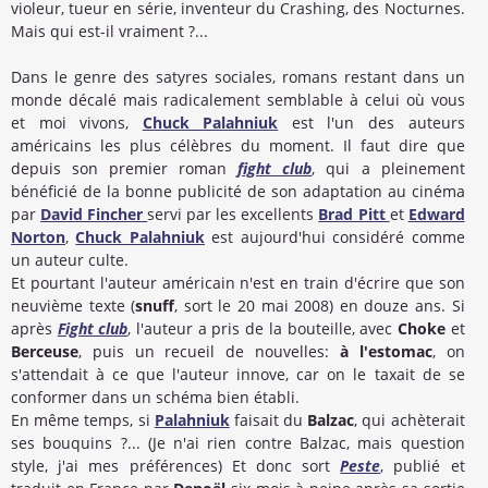
violeur, tueur en série, inventeur du Crashing, des Nocturnes.
Mais qui est-il vraiment ?...
Dans le genre des satyres sociales, romans restant dans un
monde décalé mais radicalement semblable à celui où vous
et moi vivons,
Chuck Palahniuk
est l'un des auteurs
américains les plus célèbres du moment. Il faut dire que
depuis son premier roman
fight club
, qui a pleinement
bénéficié de la bonne publicité de son adaptation au cinéma
par
David Fincher
servi par les excellents
Brad Pitt
et
Edward
Norton
,
Chuck Palahniuk
est aujourd'hui considéré comme
un auteur culte.
Et pourtant l'auteur américain n'est en train d'écrire que son
neuvième texte (
snuff
, sort le 20 mai 2008) en douze ans. Si
après
Fight club
, l'auteur a pris de la bouteille, avec
Choke
et
Berceuse
, puis un recueil de nouvelles:
à l'estomac
, on
s'attendait à ce que l'auteur innove, car on le taxait de se
conformer dans un schéma bien établi.
En même temps, si
Palahniuk
faisait du
Balzac
, qui achèterait
ses bouquins ?... (Je n'ai rien contre Balzac, mais question
style, j'ai mes préférences) Et donc sort
Peste
, publié et