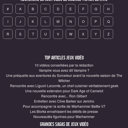
#
A
B
C
D
E
F
G
H
I
J
K
L
M
N
O
P
Q
R
S
T
U
V
W
X
Y
Z
Top articles Jeux vidéo
10 vidéos conseillées par la rédaction
Vampire vous avez dit Vampire ?
Une préquelle aux aventures du Sorceleur avant la nouvelle saison de The
Witcher
Rencontre avec Liguori Lecomte, un chef cuisinier véritablement geek
Une nouvelle extension pour Dark Age of Camelot
Rencontre avec... Ron Gilbert
Entretien avec Clive Barker sur Jericho
Pour accompagner la sortie de Warhammer Battle V7
Les Blorks envahissent les débits de presse
Nouveautés figurines pour Warhammer
Grandes sagas de Jeux vidéo