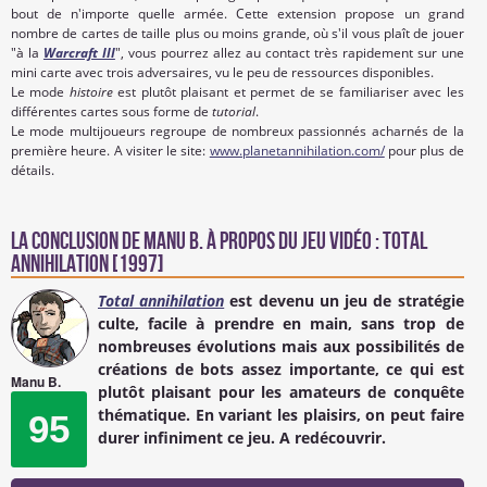
bout de n'importe quelle armée. Cette extension propose un grand
nombre de cartes de taille plus ou moins grande, où s'il vous plaît de jouer
"à la
Warcraft III
", vous pourrez allez au contact très rapidement sur une
mini carte avec trois adversaires, vu le peu de ressources disponibles.
Le mode
histoire
est plutôt plaisant et permet de se familiariser avec les
différentes cartes sous forme de
tutorial
.
Le mode multijoueurs regroupe de nombreux passionnés acharnés de la
première heure. A visiter le site:
www.planetannihilation.com/
pour plus de
détails.
La conclusion de
Manu B.
à propos du Jeu Vidéo : Total
Annihilation [1997]
Total annihilation
est devenu un jeu de stratégie
culte, facile à prendre en main, sans trop de
nombreuses évolutions mais aux possibilités de
créations de bots assez importante, ce qui est
Manu B.
plutôt plaisant pour les amateurs de conquête
thématique. En variant les plaisirs, on peut faire
95
durer infiniment ce jeu. A redécouvrir.