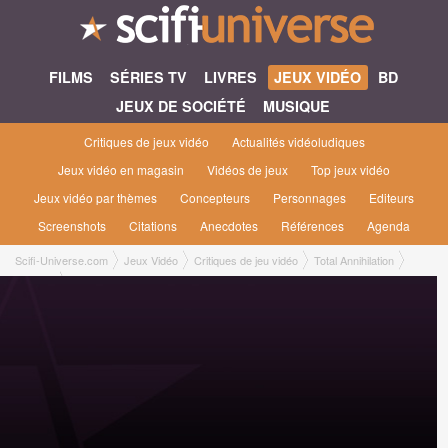
FILMS
SÉRIES TV
LIVRES
JEUX VIDÉO
BD
JEUX DE SOCIÉTÉ
MUSIQUE
Critiques de jeux vidéo
Actualités vidéoludiques
Jeux vidéo en magasin
Vidéos de jeux
Top jeux vidéo
Jeux vidéo par thèmes
Concepteurs
Personnages
Editeurs
Screenshots
Citations
Anecdotes
Références
Agenda
Scifi-Universe.com
Jeux Vidéo
Critiques de jeu vidéo
Total Annihilation
Manu B.