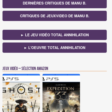
DERNIÈRES CRITIQUES DE MANU B.
CRITIQUES DE JEUXVIDEO DE MANU B.
► LE JEU VIDÉO TOTAL ANNIHILATION
► L'OEUVRE TOTAL ANNIHILATION
Jeux vidéo – Sélection Amazon