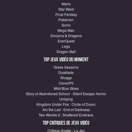
Mario
Star Wars
Final Fantasy
Pokémon
Sonic
Mega Man
Donjons & Dragons
EverQuest
Lego
Dragon Ball
Top Jeux vidéo du moment
Grave Seasons
Duskfade
Rivage
CloverPit
Wild Blue Skies
Story of Abandoned School - Silent Escape Horror
Undying
Kingdom Under Fire : Circle of Doom
Arc the Lad : End of Darkness
Two Worlds II : Shattered Embrace
Top critiques de Jeux vidéo
Critique Avatar : Le Jeu