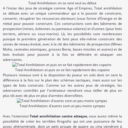
Total Annihilation: on se sent seul au début
A l'instar des jeux de stratégie comme Age of Empires, Total annihilation
se débute avec un unique commandeur qui a le pouvoir de construire,
convertir, récupérer les ressources alentours (sous forme d'Energie et de
métal pour pouvoir construire. Ces constructions sont des bâtiments de
prospection (mines, éoliennes ou panneaux solaires) et d'usines (pour bots
terriens, aériens ou sous-marins). Là, les possibilités sont nombreuses
puisque la première génération de bots peut elle-même construire des
usines de niveau évolué, avec à la clé des bâtiments de prospection (Mines
Moho, centrales atomiques, grosses Berta, bases missiles et autres) et de
bots évolués pour pouvoir à la fois se défendre et attaquer ses
adversaires.
Total Annihilation: et puis on se fait rapidement des copains
Plusieurs niveaux sont à la disposition du joueur en solo dont on sent la
différence à la fois sur le plan des schémas tactiques, mais aussi sur les
types de bots construits. Comme sur les autres jeux de stratégie, les
adversaires contrôlés par l'ordinateur viendront vous titiller de plus en
plus tôt avec de plus en plus d'armées diversifiées.
Total Annihilation: d'autres sont un peu moins sympas
Avec l'extension
Total annihilation contre attaque
, vous aurez même la
possibilité de créer les terribles Krogoths qui ont une puissance de feu
assez phénoménale, dont un petit groupe de quatre ou cinq viendront à