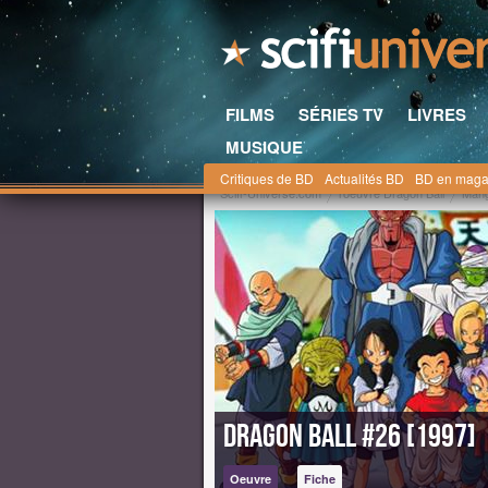
FILMS
SÉRIES TV
LIVRES
MUSIQUE
Critiques de BD
Actualités BD
BD en maga
Scifi-Universe.com
l'oeuvre Dragon Ball
Man
Dragon Ball #26 [1997]
Oeuvre
Fiche