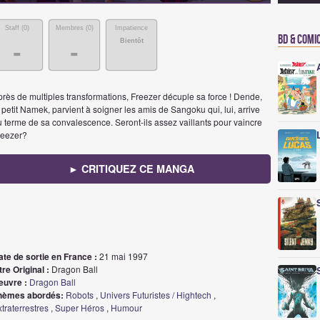
Staff (
0
)
Membres (
0
)
Impatience
BD & Comi
Bientôt
-
-
rès de multiples transformations, Freezer décuple sa force ! Dende,
 petit Namek, parvient à soigner les amis de Sangoku qui, lui, arrive
 terme de sa convalescence. Seront-ils assez vaillants pour vaincre
reezer?
► CRITIQUEZ CE MANGA
ate de sortie en France :
21 mai 1997
tre Original :
Dragon Ball
euvre :
Dragon Ball
hèmes abordés:
Robots
,
Univers Futuristes / Hightech
,
traterrestres
,
Super Héros
,
Humour