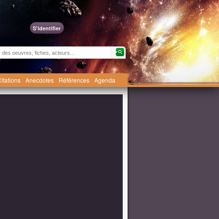
S'identifier
itations
Anecdotes
Références
Agenda