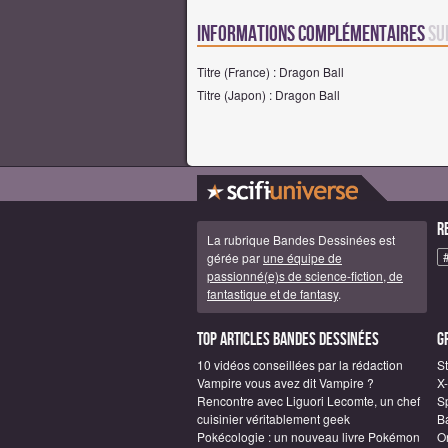
Informations complémentaires
su
Titre (France) : Dragon Ball
Titre (Japon) : Dragon Ball
R
La rubrique Bandes Dessinées est
gérée par
une équipe de
passionné(e)s de science-fiction, de
fantastique et de fantasy
.
Top articles Bandes Dessinées
G
10 vidéos conseillées par la rédaction
S
Vampire vous avez dit Vampire ?
X
Rencontre avec Liguori Lecomte, un chef
S
cuisinier véritablement geek
B
Pokécologie : un nouveau livre Pokémon
O