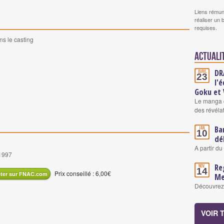
Liens rémun
réaliser un 
requises.
ns le casting
Actuali
DR
Avril
23
l'
Goku et
Le manga c
des révéla
Ba
Jan.
10
dé
A partir du
 1997
Re
Nov.
14
Prix conseillé : 6,00€
ter sur FNAC.com
Me
Découvrez l
VOIR 