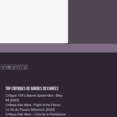
V
W
X
Y
Z
Top critiques de Bandes Dessinées
Critique 100% Marvel Spider-Man : Bleu
#4 [2003]
Critique Star Wars : Flight of the Falcon :
Le Vol du Faucon Millenium [2020]
Critique Star Wars : L'Ere de la Résistance