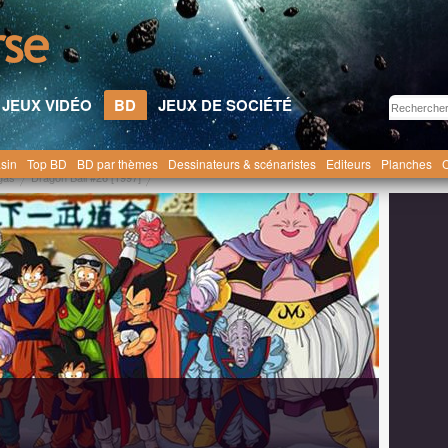
JEUX VIDÉO
BD
JEUX DE SOCIÉTÉ
sin
Top BD
BD par thèmes
Dessinateurs & scénaristes
Editeurs
Planches
C
gas
Dragon Ball #26 [1997]