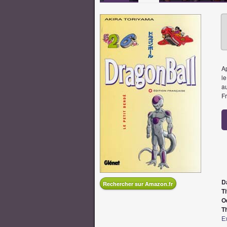
Ap
le
au
F
D
Rechercher sur Amazon.fr
Ti
O
T
Ex