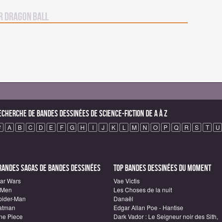
r Dragon Ball
echerche de Bandes Dessinées de science-fiction de A à Z
#
A
B
C
D
E
F
G
H
I
J
K
L
M
N
O
P
Q
R
S
T
U
randes sagas de Bandes Dessinées
Top Bandes Dessinées du moment
tar Wars
Vae Victis
-Men
Les Choses de la nuit
pider-Man
Danaël
atman
Edgar Allan Poe - Hantise
ne Piece
Dark Vador : Le Seigneur noir des Sith,