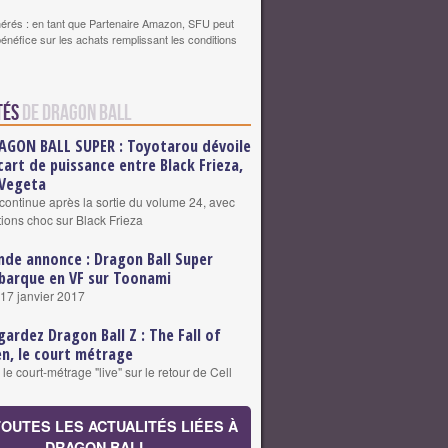
érés : en tant que Partenaire Amazon, SFU peut
bénéfice sur les achats remplissant les conditions
tés
de Dragon Ball
AGON BALL SUPER : Toyotarou dévoile
écart de puissance entre Black Frieza,
 Vegeta
ontinue après la sortie du volume 24, avec
tions choc sur Black Frieza
nde annonce : Dragon Ball Super
barque en VF sur Toonami
 17 janvier 2017
gardez Dragon Ball Z : The Fall of
n, le court métrage
e court-métrage "live" sur le retour de Cell
TOUTES LES ACTUALITÉS LIÉES À
DRAGON BALL