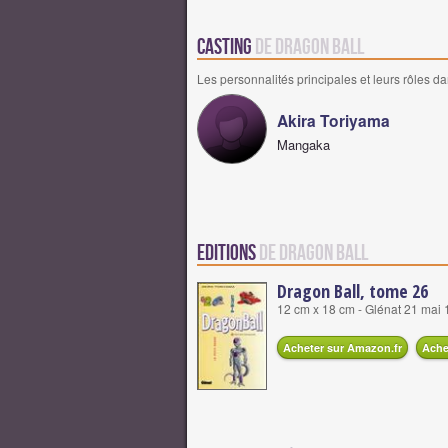
Casting
de Dragon Ball
Les personnalités principales et leurs rôles da
Akira Toriyama
Mangaka
Editions
de Dragon Ball
Dragon Ball, tome 26
12 cm x 18 cm - Glénat 21 mai
Acheter sur Amazon.fr
Ache