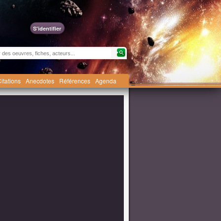
S'identifier
itations
Anecdotes
Références
Agenda