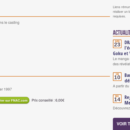
Liens rémun
réaliser un 
requises.
ns le casting
Actuali
DR
Avril
23
l'
Goku et
Le manga c
des révéla
Ba
Jan.
10
dé
A partir du
ier 1997
Re
Nov.
14
Prix conseillé : 6,00€
ter sur FNAC.com
Me
Découvrez l
VOIR 