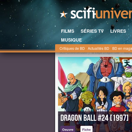
FILMS
SÉRIES TV
LIVRES
MUSIQUE
Critiques de BD
Actualités BD
BD en maga
Scifi-Universe.com
la saga Dragon Ball
Mang
Dragon Ball #24 [1997]
Oeuvre
Fiche