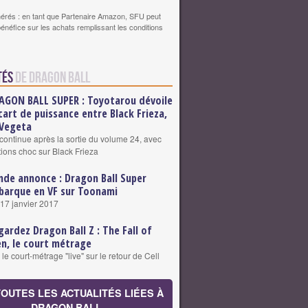
érés : en tant que Partenaire Amazon, SFU peut
bénéfice sur les achats remplissant les conditions
tés
de Dragon Ball
AGON BALL SUPER : Toyotarou dévoile
écart de puissance entre Black Frieza,
 Vegeta
ontinue après la sortie du volume 24, avec
tions choc sur Black Frieza
nde annonce : Dragon Ball Super
barque en VF sur Toonami
 17 janvier 2017
gardez Dragon Ball Z : The Fall of
n, le court métrage
e court-métrage "live" sur le retour de Cell
TOUTES LES ACTUALITÉS LIÉES À
DRAGON BALL