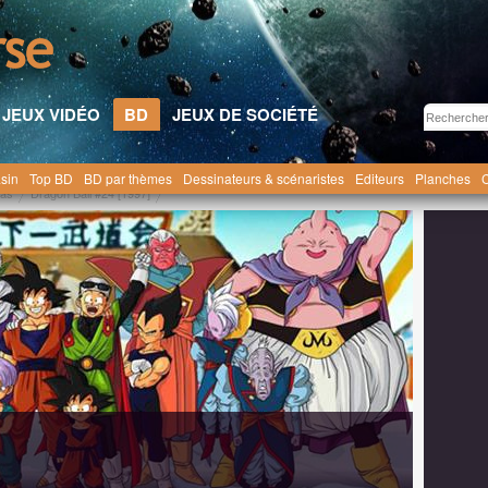
JEUX VIDÉO
BD
JEUX DE SOCIÉTÉ
sin
Top BD
BD par thèmes
Dessinateurs & scénaristes
Editeurs
Planches
C
as
Dragon Ball #24 [1997]