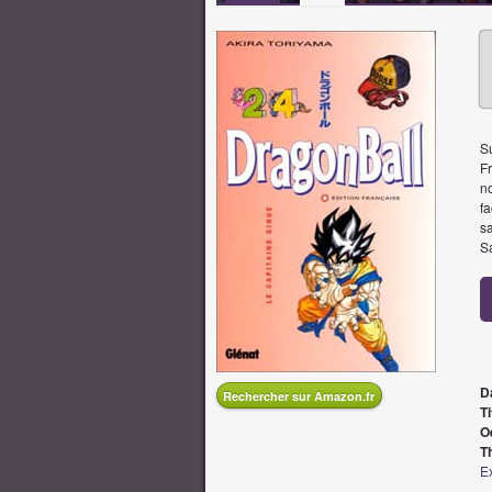
S
Fr
no
f
sa
S
D
Rechercher sur Amazon.fr
Ti
O
T
Ex