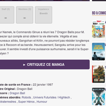
Staff (
0
)
Membres (
0
)
Impatience
BD & Comi
Bientôt
-
-
ur Namek, le Commando Ginue a réuni les 7 Dragon Balls pour M.
eezer qui compte ainsi obtenir la vie éternelle. Végéta et ses
uveaux alliés, Sangohan et Krilin, ne pourront pas résister longtemps
ace à Recoom et sa bande. Heureusement, Sangoku arrive pour les
uver. Il semble investi d'une puissance surhumaine, serait-il le Super-
aïyen ?
► CRITIQUEZ CE MANGA
ate de sortie en France :
22 janvier 1997
tre Original :
Dragon Ball
euvre :
Dragon Ball
hèmes abordés:
Robots
,
Univers Futuristes / Hightech
,
traterrestres
,
Super Héros
,
Humour