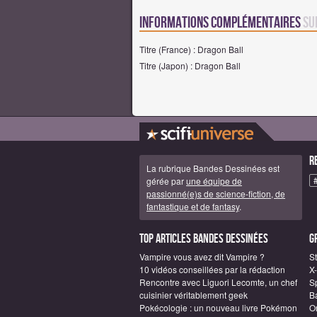
Informations complémentaires
su
Titre (France) : Dragon Ball
Titre (Japon) : Dragon Ball
R
La rubrique Bandes Dessinées est
gérée par
une équipe de
passionné(e)s de science-fiction, de
fantastique et de fantasy
.
Top articles Bandes Dessinées
G
Vampire vous avez dit Vampire ?
S
10 vidéos conseillées par la rédaction
X
Rencontre avec Liguori Lecomte, un chef
S
cuisinier véritablement geek
B
Pokécologie : un nouveau livre Pokémon
O