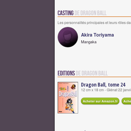
Casting
de Dragon Ball
Les personnalités principales et leurs rôles da
Akira Toriyama
Mangaka
Editions
de Dragon Ball
Dragon Ball, tome 24
12 cm x 18 cm - Glénat 22 janv
Acheter sur Amazon.fr
Ache