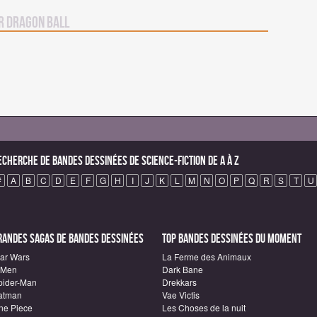
r Dragon Ball
echerche de Bandes Dessinées de science-fiction de A à Z
#
A
B
C
D
E
F
G
H
I
J
K
L
M
N
O
P
Q
R
S
T
U
randes sagas de Bandes Dessinées
Top Bandes Dessinées du moment
tar Wars
La Ferme des Animaux
-Men
Dark Bane
pider-Man
Drekkars
atman
Vae Victis
ne Piece
Les Choses de la nuit