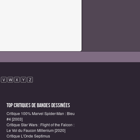
V
W
X
Y
Z
Top critiques de Bandes Dessinées
Critique 100% Marvel Spider-Man : Bleu
#4 [2003]
Critique Star Wars : Flight of the Falcon :
Le Vol du Faucon Millenium [2020]
Critique L'Onde Septimus