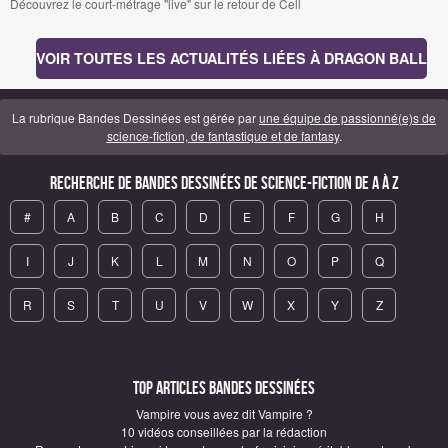
Découvrez le court-métrage "live" sur le retour de Cell
VOIR TOUTES LES ACTUALITÉS LIÉES À DRAGON BALL
La rubrique Bandes Dessinées est gérée par
une équipe de passionné(e)s de
science-fiction, de fantastique et de fantasy
.
Recherche de Bandes Dessinées de science-fiction de A à Z
#
A
B
C
D
E
F
G
H
I
J
K
L
M
N
O
P
Q
R
S
T
U
V
W
X
Y
Z
Top articles Bandes Dessinées
Vampire vous avez dit Vampire ?
10 vidéos conseillées par la rédaction