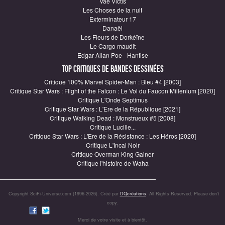
Vae Victis
Les Choses de la nuit
Exterminateur 17
Danaël
Les Fleurs de Dorkéïne
Le Cargo maudit
Edgar Allan Poe - Hantise
Top critiques de Bandes Dessinées
Critique 100% Marvel Spider-Man : Bleu #4 [2003]
Critique Star Wars : Flight of the Falcon : Le Vol du Faucon Millenium [2020]
Critique L'Onde Septimus
Critique Star Wars : L'Ere de la République [2021]
Critique Walking Dead : Monstrueux #5 [2008]
Critique Lucille...
Critique Star Wars : L'Ere de la Résistance : Les Héros [2020]
Critique L'Incal Noir
Critique Overman King Gainer
Critique l'histoire de Waha
Copyright SciFi-Universe.com (1996-2026). Créé par
DQcréations
. All Rights Reserved. Please don’t
copy.
Merci de votre visite et à bientôt.