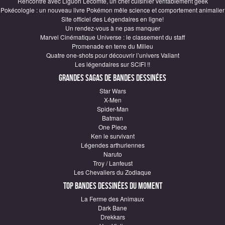
Rencontre avec Liguori Lecomte, un chef cuisinier véritablement geek
Pokécologie : un nouveau livre Pokémon mêle science et comportement animalier
Site officiel des Légendaires en ligne!
Un rendez-vous à ne pas manquer
Marvel Cinématique Universe : le classement du staff
Promenade en terre du Milieu
Quatre one-shots pour découvrir l’univers Valiant
Les légendaires sur SCIFI !!
Grandes sagas de Bandes Dessinées
Star Wars
X-Men
Spider-Man
Batman
One Piece
Ken le survivant
Légendes arthuriennes
Naruto
Troy / Lanfeust
Les Chevaliers du Zodiaque
Top Bandes Dessinées du moment
La Ferme des Animaux
Dark Bane
Drekkars