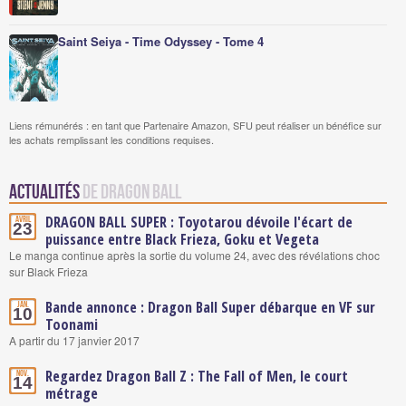
Saint Seiya - Time Odyssey - Tome 4
Liens rémunérés : en tant que Partenaire Amazon, SFU peut réaliser un bénéfice sur
les achats remplissant les conditions requises.
Actualités
de Dragon Ball
DRAGON BALL SUPER : Toyotarou dévoile l'écart de
Avril
23
puissance entre Black Frieza, Goku et Vegeta
Le manga continue après la sortie du volume 24, avec des révélations choc
sur Black Frieza
Bande annonce : Dragon Ball Super débarque en VF sur
Jan.
10
Toonami
A partir du 17 janvier 2017
Regardez Dragon Ball Z : The Fall of Men, le court
Nov.
14
métrage