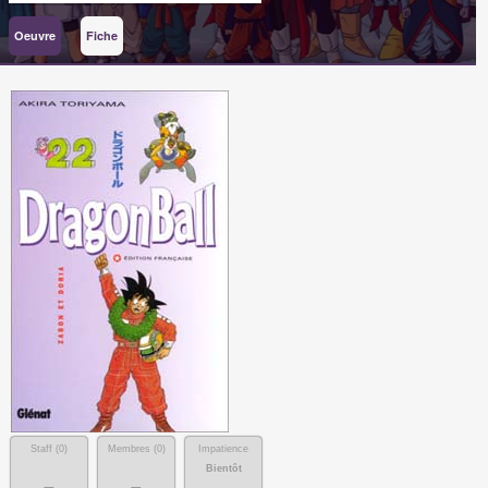
Oeuvre
Fiche
Staff (
0
)
Membres (
0
)
Impatience
Bientôt
-
-