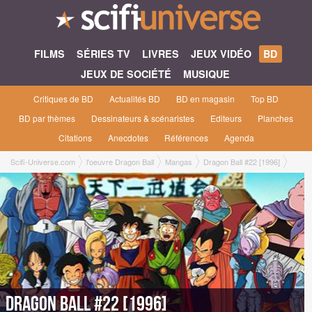
FILMS
SÉRIES TV
LIVRES
JEUX VIDÉO
BD
JEUX DE SOCIÉTÉ
MUSIQUE
Critiques de BD
Actualités BD
BD en magasin
Top BD
BD par thèmes
Dessinateurs & scénaristes
Editeurs
Planches
Citations
Anecdotes
Références
Agenda
Scifi-Universe.com
l'oeuvre Dragon Ball
Mangas
Dragon Ball #22 [1996]
Dragon Ball #22 [1996]