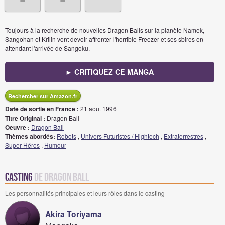
Toujours à la recherche de nouvelles Dragon Balls sur la planète Namek,
Sangohan et Krilin vont devoir affronter l'horrible Freezer et ses sbires en
attendant l'arrivée de Sangoku.
► CRITIQUEZ CE MANGA
Rechercher sur Amazon.fr
Date de sortie en France :
21 août 1996
Titre Original :
Dragon Ball
Oeuvre :
Dragon Ball
Thèmes abordés:
Robots
,
Univers Futuristes / Hightech
,
Extraterrestres
,
Super Héros
,
Humour
Casting
de Dragon Ball
Les personnalités principales et leurs rôles dans le casting
Akira Toriyama