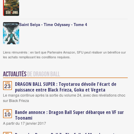
Saint Seiya - Time Odyssey - Tome 4
Liens rémunérés : en tant que Partenaire Amazon, SFU peut réaliser un bénéfice sur
les achats remplissant les conditions requises.
Actualités
de Dragon Ball
DRAGON BALL SUPER : Toyotarou dévoile l'écart de
Avril
23
puissance entre Black Frieza, Goku et Vegeta
Le manga continue après la sortie du volume 24, avec des révélations choc
sur Black Frieza
Bande annonce : Dragon Ball Super débarque en VF sur
Jan.
10
Toonami
A partir du 17 janvier 2017