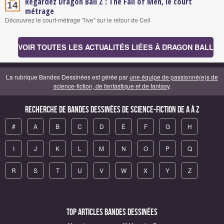
Regardez Dragon Ball Z : The Fall of Men, le court
Nov.
14
métrage
Découvrez le court-métrage "live" sur le retour de Cell
VOIR TOUTES LES ACTUALITÉS LIÉES À DRAGON BALL
La rubrique Bandes Dessinées est gérée par
une équipe de passionné(e)s de
science-fiction, de fantastique et de fantasy
.
Recherche de Bandes Dessinées de science-fiction de A à Z
#
A
B
C
D
E
F
G
H
I
J
K
L
M
N
O
P
Q
R
S
T
U
V
W
X
Y
Z
Top articles Bandes Dessinées