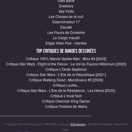
Dark Bane
Drekkars
Vae Victis
Les Choses de la nuit
Exterminateur 17
Danaël
Les Fleurs de Dorkéïne
Le Cargo maudit
Edgar Allan Poe - Hantise
Top critiques de Bandes Dessinées
Critique 100% Marvel Spider-Man : Bleu #4 [2003]
Critique Star Wars : Flight of the Falcon : Le Vol du Faucon Millenium [2020]
Critique L'Onde Septimus
Critique Star Wars : L'Ere de la République [2021]
Critique Walking Dead : Monstrueux #5 [2008]
Critique Lucille...
Critique Star Wars : L'Ere de la Résistance : Les Héros [2020]
Critique L'Incal Noir
Critique Overman King Gainer
Critique l'histoire de Waha
Copyright SciFi-Universe.com (1996-2026). Créé par
DQcréations
. All Rights Reserved. Please don’t
copy.