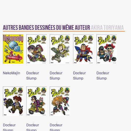
Autres Bandes Dessinées du même auteur
Akira Toriyama
NekoMajin
Docteur
Docteur
Docteur
Docteur
Slump
Slump
Slump
Slump
Docteur
Docteur
Docteur
Slump
Slump
Slump