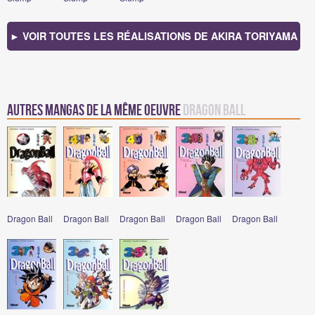
► VOIR TOUTES LES RÉALISATIONS DE AKIRA TORIYAMA
Autres mangas de la même oeuvre
Dragon Ball
Dragon Ball
Dragon Ball
Dragon Ball
Dragon Ball
Dragon Ball