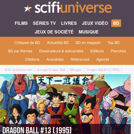
FILMS
SÉRIES TV
LIVRES
JEUX VIDÉO
BD
JEUX DE SOCIÉTÉ
MUSIQUE
Critiques de BD
Actualités BD
BD en magasin
Top BD
BD par thèmes
Dessinateurs & scénaristes
Editeurs
Planches
Citations
Anecdotes
Références
Agenda
Scifi-Universe.com
la saga Dragon Ball
Mangas
Dragon Ball #13 [1995]
Dragon Ball #13 [1995]