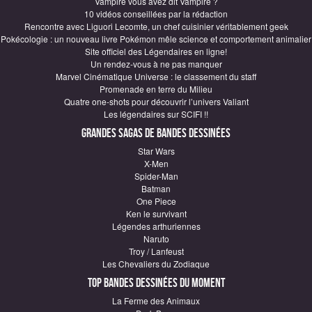
Vampire vous avez dit Vampire ?
10 vidéos conseillées par la rédaction
Rencontre avec Liguori Lecomte, un chef cuisinier véritablement geek
Pokécologie : un nouveau livre Pokémon mêle science et comportement animalier
Site officiel des Légendaires en ligne!
Un rendez-vous à ne pas manquer
Marvel Cinématique Universe : le classement du staff
Promenade en terre du Milieu
Quatre one-shots pour découvrir l’univers Valiant
Les légendaires sur SCIFI !!
Grandes sagas de Bandes Dessinées
Star Wars
X-Men
Spider-Man
Batman
One Piece
Ken le survivant
Légendes arthuriennes
Naruto
Troy / Lanfeust
Les Chevaliers du Zodiaque
Top Bandes Dessinées du moment
La Ferme des Animaux