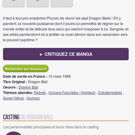
Il faut à tout prix empêcher Piccolo de réunir les sept Dragon Balls ! S'il y
parvient, la nouvelle puissance dont il jouira lui permettra de régner sur le
monde entier et de détruire tous ceux qui oseront s'opposer à lui. Sangoku et
ses alliés parviendront-ils à arrêter ce cruel démon dans son ascension vers
le pouvoir suprême ?
► CRITIQUEZ CE MANGA
Rechercher sur Amazon.fr
Date de sortie en France :
15 mars 1995
Titre Original :
Dragon Ball
Oeuvre :
Dragon Ball
Thèmes abordés:
Robots
,
Univers Futuristes / Hightech
,
Extraterrestres
,
Super Héros
,
Humour
Casting
de Dragon Ball
Les personnalités principales et leurs rôles dans le casting