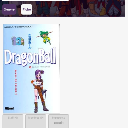
Oeuvre
Fiche
Staff (
0
)
Membres (
0
)
Impatience
Bientôt
-
-