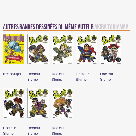
Autres Bandes Dessinées du même auteur
Akira Toriyama
NekoMajin
Docteur
Docteur
Docteur
Docteur
Slump
Slump
Slump
Slump
Docteur
Docteur
Docteur
Slump
Slump
Slump