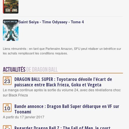
Saint Seiya - Time Odyssey - Tome 4
Liens rémunérés : en tant que Partenaire Amazon, SFU peut réaliser un bénéfice sur
les achats remplissant les conditions requises.
Actualités
de Dragon Ball
DRAGON BALL SUPER : Toyotarou dévoile l'écart de
Avril
23
puissance entre Black Frieza, Goku et Vegeta
Le manga continue après la sortie du volume 24, avec des révélations choc
sur Black Frieza
Bande annonce : Dragon Ball Super débarque en VF sur
Jan.
10
Toonami
A partir du 17 janvier 2017
Regardez Dragon Ball Z : The Fall of Men, le court
Nov.