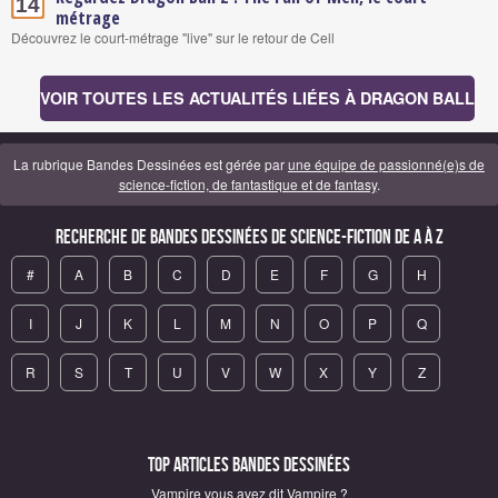
14
métrage
Découvrez le court-métrage "live" sur le retour de Cell
VOIR TOUTES LES ACTUALITÉS LIÉES À DRAGON BALL
La rubrique Bandes Dessinées est gérée par
une équipe de passionné(e)s de
science-fiction, de fantastique et de fantasy
.
Recherche de Bandes Dessinées de science-fiction de A à Z
#
A
B
C
D
E
F
G
H
I
J
K
L
M
N
O
P
Q
R
S
T
U
V
W
X
Y
Z
Top articles Bandes Dessinées
Vampire vous avez dit Vampire ?