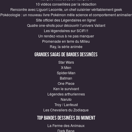
10 vidéos conseillées par la rédaction
Rencontre avec Liguori Lecomte, un chef cuisinier véritablement geek
Pokécologie : un nouveau livre Pokémon mêle science et comportement animalier
Site officiel des Légendaires en ligne!
Quatre one-shots pour découvrir l’univers Valiant
Les légendaires sur SCIFI !!
Un rendez-vous à ne pas manquer
Promenade en terre du Milieu
Ray, la série animée
Grandes sagas de Bandes Dessinées
Star Wars
X-Men
Spider-Man
Batman
One Piece
Ken le survivant
Légendes arthuriennes
Naruto
Troy / Lanfeust
Les Chevaliers du Zodiaque
Top Bandes Dessinées du moment
La Ferme des Animaux
Dark Bane