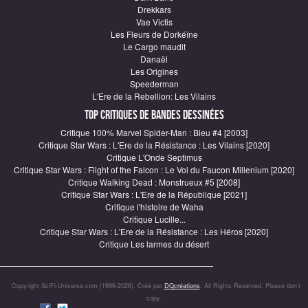
Drekkars
Vae Victis
Les Fleurs de Dorkéïne
Le Cargo maudit
Danaël
Les Origines
Speederman
L'Ere de la Rebellion: Les Vilains
Top critiques de Bandes Dessinées
Critique 100% Marvel Spider-Man : Bleu #4 [2003]
Critique Star Wars : L'Ere de la Résistance : Les Vilains [2020]
Critique L'Onde Septimus
Critique Star Wars : Flight of the Falcon : Le Vol du Faucon Millenium [2020]
Critique Walking Dead : Monstrueux #5 [2008]
Critique Star Wars : L'Ere de la République [2021]
Critique l'histoire de Waha
Critique Lucille...
Critique Star Wars : L'Ere de la Résistance : Les Héros [2020]
Critique Les larmes du désert
Copyright SciFi-Universe.com (1996-2026). Créé par
DQcréations
. All Rights Reserved. Please don’t
copy.