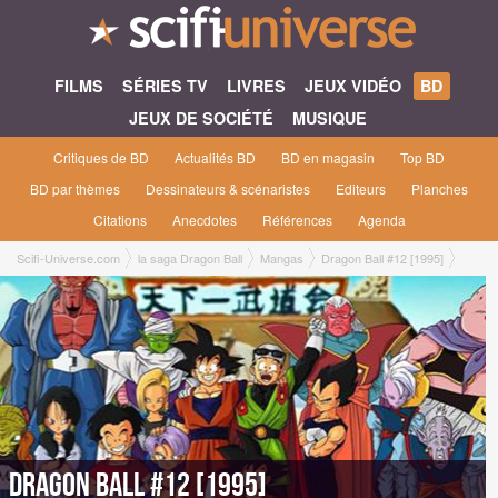
FILMS
SÉRIES TV
LIVRES
JEUX VIDÉO
BD
JEUX DE SOCIÉTÉ
MUSIQUE
Critiques de BD
Actualités BD
BD en magasin
Top BD
BD par thèmes
Dessinateurs & scénaristes
Editeurs
Planches
Citations
Anecdotes
Références
Agenda
Scifi-Universe.com
la saga Dragon Ball
Mangas
Dragon Ball #12 [1995]
Dragon Ball #12 [1995]