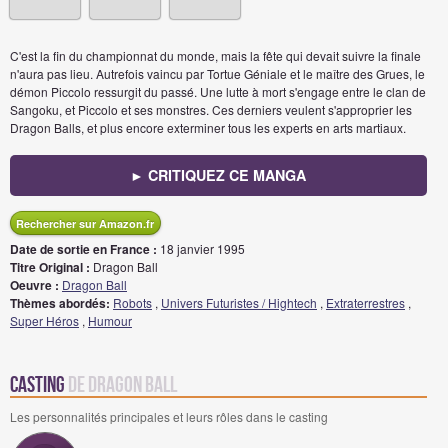
C'est la fin du championnat du monde, mais la fête qui devait suivre la finale
n'aura pas lieu. Autrefois vaincu par Tortue Géniale et le maître des Grues, le
démon Piccolo ressurgit du passé. Une lutte à mort s'engage entre le clan de
Sangoku, et Piccolo et ses monstres. Ces derniers veulent s'approprier les
Dragon Balls, et plus encore exterminer tous les experts en arts martiaux.
► CRITIQUEZ CE MANGA
Rechercher sur Amazon.fr
Date de sortie en France :
18 janvier 1995
Titre Original :
Dragon Ball
Oeuvre :
Dragon Ball
Thèmes abordés:
Robots
,
Univers Futuristes / Hightech
,
Extraterrestres
,
Super Héros
,
Humour
Casting
de Dragon Ball
Les personnalités principales et leurs rôles dans le casting