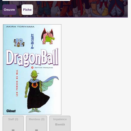
Oeuvre
Fiche
Staff (
0
)
Membres (
0
)
Impatience
Bientôt
-
-