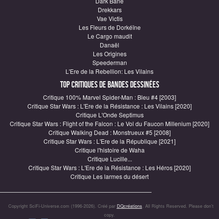
Dark Bane
Drekkars
Vae Victis
Les Fleurs de Dorkéïne
Le Cargo maudit
Danaël
Les Origines
Speederman
L'Ere de la Rebellion: Les Vilains
Top critiques de Bandes Dessinées
Critique 100% Marvel Spider-Man : Bleu #4 [2003]
Critique Star Wars : L'Ere de la Résistance : Les Vilains [2020]
Critique L'Onde Septimus
Critique Star Wars : Flight of the Falcon : Le Vol du Faucon Millenium [2020]
Critique Walking Dead : Monstrueux #5 [2008]
Critique Star Wars : L'Ere de la République [2021]
Critique l'histoire de Waha
Critique Lucille...
Critique Star Wars : L'Ere de la Résistance : Les Héros [2020]
Critique Les larmes du désert
Copyright SciFi-Universe.com (1996-2026). Créé par
DQcréations
. All Rights Reserved. Please don’t
copy.