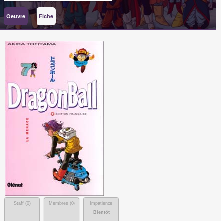
Oeuvre
Fiche
Staff (
0
)
Membres (
0
)
Impatience
Bientôt
-
-