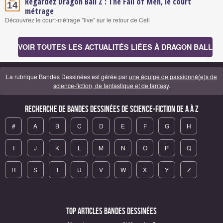
Regardez Dragon Ball Z : The Fall of Men, le court
Nov.
14
métrage
Découvrez le court-métrage "live" sur le retour de Cell
VOIR TOUTES LES ACTUALITÉS LIÉES À DRAGON BALL
La rubrique Bandes Dessinées est gérée par
une équipe de passionné(e)s de
science-fiction, de fantastique et de fantasy
.
Recherche de Bandes Dessinées de science-fiction de A à Z
#
A
B
C
D
E
F
G
H
I
J
K
L
M
N
O
P
Q
R
S
T
U
V
W
X
Y
Z
Top articles Bandes Dessinées