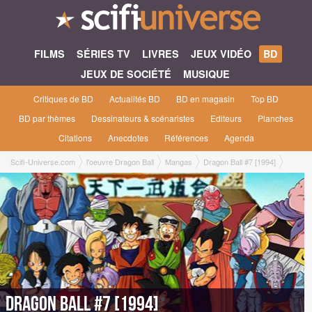
FILMS
SÉRIES TV
LIVRES
JEUX VIDÉO
BD
JEUX DE SOCIÉTÉ
MUSIQUE
Critiques de BD
Actualités BD
BD en magasin
Top BD
BD par thèmes
Dessinateurs & scénaristes
Editeurs
Planches
Citations
Anecdotes
Références
Agenda
Scifi-Universe.com
l'oeuvre Dragon Ball
Mangas
Dragon Ball #7 [1994]
Dragon Ball #7 [1994]