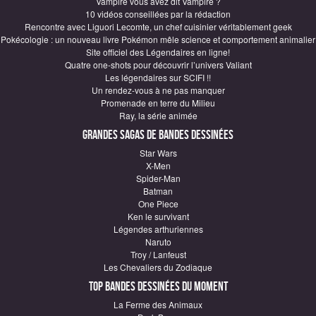
Vampire vous avez dit Vampire ?
10 vidéos conseillées par la rédaction
Rencontre avec Liguori Lecomte, un chef cuisinier véritablement geek
Pokécologie : un nouveau livre Pokémon mêle science et comportement animalier
Site officiel des Légendaires en ligne!
Quatre one-shots pour découvrir l’univers Valiant
Les légendaires sur SCIFI !!
Un rendez-vous à ne pas manquer
Promenade en terre du Milieu
Ray, la série animée
Grandes sagas de Bandes Dessinées
Star Wars
X-Men
Spider-Man
Batman
One Piece
Ken le survivant
Légendes arthuriennes
Naruto
Troy / Lanfeust
Les Chevaliers du Zodiaque
Top Bandes Dessinées du moment
La Ferme des Animaux