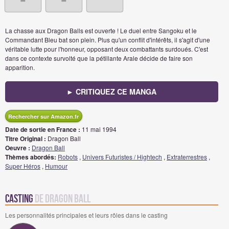
La chasse aux Dragon Balls est ouverte ! Le duel entre Sangoku et le
Commandant Bleu bat son plein. Plus qu'un conflit d'intérêts, il s'agit d'une
véritable lutte pour l'honneur, opposant deux combattants surdoués. C'est
dans ce contexte survolté que la pétillante Arale décide de faire son
apparition.
► CRITIQUEZ CE MANGA
Rechercher sur Amazon.fr
Date de sortie en France :
11 mai 1994
Titre Original :
Dragon Ball
Oeuvre :
Dragon Ball
Thèmes abordés:
Robots
,
Univers Futuristes / Hightech
,
Extraterrestres
,
Super Héros
,
Humour
Casting
de Dragon Ball
Les personnalités principales et leurs rôles dans le casting