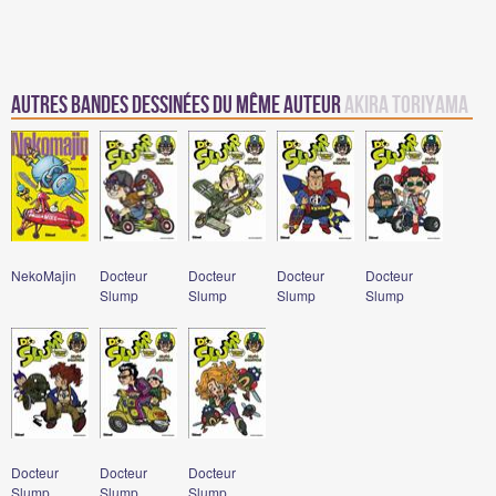
Autres Bandes Dessinées du même auteur
Akira Toriyama
NekoMajin
Docteur
Docteur
Docteur
Docteur
Slump
Slump
Slump
Slump
Docteur
Docteur
Docteur
Slump
Slump
Slump