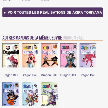
► VOIR TOUTES LES RÉALISATIONS DE AKIRA TORIYAMA
Autres mangas de la même oeuvre
Dragon Ball
Dragon Ball
Dragon Ball
Dragon Ball
Dragon Ball
Dragon Ball