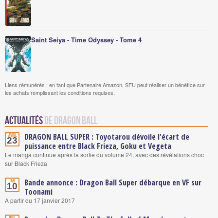
Saint Seiya - Time Odyssey - Tome 4
Liens rémunérés : en tant que Partenaire Amazon, SFU peut réaliser un bénéfice sur
les achats remplissant les conditions requises.
Actualités
de Dragon Ball
DRAGON BALL SUPER : Toyotarou dévoile l'écart de
Avril
23
puissance entre Black Frieza, Goku et Vegeta
Le manga continue après la sortie du volume 24, avec des révélations choc
sur Black Frieza
Bande annonce : Dragon Ball Super débarque en VF sur
Jan.
10
Toonami
A partir du 17 janvier 2017