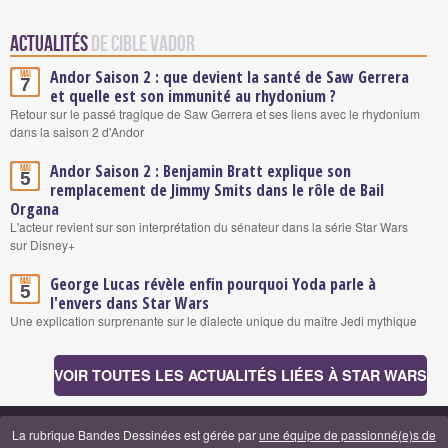
Actualités
de Cible Vador
Andor Saison 2 : que devient la santé de Saw Gerrera
Mai
7
et quelle est son immunité au rhydonium ?
Retour sur le passé tragique de Saw Gerrera et ses liens avec le rhydonium
dans la saison 2 d'Andor
Andor Saison 2 : Benjamin Bratt explique son
Mai
5
remplacement de Jimmy Smits dans le rôle de Bail
Organa
L'acteur revient sur son interprétation du sénateur dans la série Star Wars
sur Disney+
George Lucas révèle enfin pourquoi Yoda parle à
Mai
5
l'envers dans Star Wars
Une explication surprenante sur le dialecte unique du maître Jedi mythique
VOIR TOUTES LES ACTUALITÉS LIÉES À STAR WARS
La rubrique Bandes Dessinées est gérée par
une équipe de passionné(e)s de