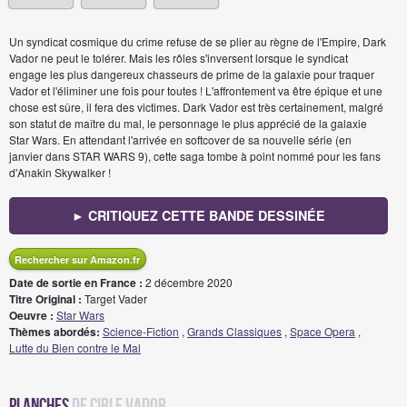
Un syndicat cosmique du crime refuse de se plier au règne de l'Empire, Dark
Vador ne peut le tolérer. Mais les rôles s'inversent lorsque le syndicat
engage les plus dangereux chasseurs de prime de la galaxie pour traquer
Vador et l'éliminer une fois pour toutes ! L'affrontement va être épique et une
chose est sûre, il fera des victimes. Dark Vador est très certainement, malgré
son statut de maître du mal, le personnage le plus apprécié de la galaxie
Star Wars. En attendant l'arrivée en softcover de sa nouvelle série (en
janvier dans STAR WARS 9), cette saga tombe à point nommé pour les fans
d'Anakin Skywalker !
► CRITIQUEZ CETTE BANDE DESSINÉE
Rechercher sur Amazon.fr
Date de sortie en France :
2 décembre 2020
Titre Original :
Target Vader
Oeuvre :
Star Wars
Thèmes abordés:
Science-Fiction
,
Grands Classiques
,
Space Opera
,
Lutte du Bien contre le Mal
Planches
de Cible Vador