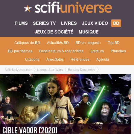
FILMS
SÉRIES TV
LIVRES
JEUX VIDÉO
BD
JEUX DE SOCIÉTÉ
MUSIQUE
Critiques de BD
Actualités BD
BD en magasin
Top BD
BD par thèmes
Dessinateurs & scénaristes
Editeurs
Planches
Citations
Anecdotes
Références
Agenda
Scifi-Universe.com
la saga Star Wars
Bandes Dessinées
Cible Vador [2020]
Cible Vador [2020]