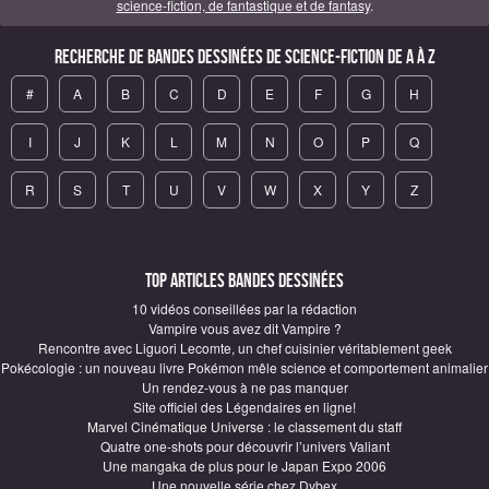
science-fiction, de fantastique et de fantasy
.
Recherche de Bandes Dessinées de science-fiction de A à Z
#
A
B
C
D
E
F
G
H
I
J
K
L
M
N
O
P
Q
R
S
T
U
V
W
X
Y
Z
Top articles Bandes Dessinées
10 vidéos conseillées par la rédaction
Vampire vous avez dit Vampire ?
Rencontre avec Liguori Lecomte, un chef cuisinier véritablement geek
Pokécologie : un nouveau livre Pokémon mêle science et comportement animalier
Un rendez-vous à ne pas manquer
Site officiel des Légendaires en ligne!
Marvel Cinématique Universe : le classement du staff
Quatre one-shots pour découvrir l’univers Valiant
Une mangaka de plus pour le Japan Expo 2006
Une nouvelle série chez Dybex