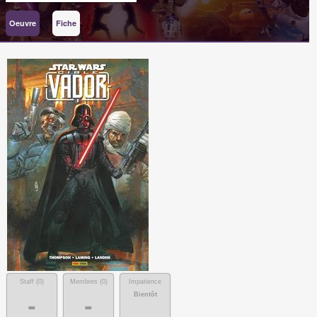
Oeuvre
Fiche
Staff (
0
)
Membres (
0
)
Impatience
Bientôt
-
-