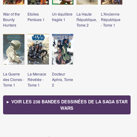
War of the
Etoiles
Un équilibre
La Haute
L'Ancienne
Bounty
Perdues 1
fragile 1
République,
République
Hunters
Tome 2
- Tome 1
La Guerre
La Menace
Docteur
des Clones -
Révélée -
Aphra, Tome
Tome 1
Tome 1
2
► VOIR LES 238 BANDES DESSINÉES DE LA SAGA STAR
WARS