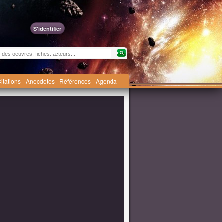
S'identifier
itations
Anecdotes
Références
Agenda