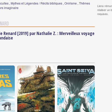
ccultes
,
Mythes et Légendes / Récits bibliques
,
Onirisme
,
Thêmes
Liens rémun
ors imaginaire
réaliser un 
requises.
enard
de Renard [2019] par Nathalie Z. : Merveilleux voyage
andaise