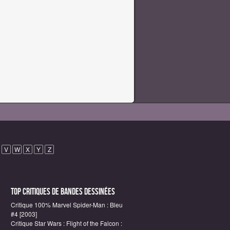
V
W
X
Y
Z
Top critiques de Bandes Dessinées
Critique 100% Marvel Spider-Man : Bleu
#4 [2003]
Critique Star Wars : Flight of the Falcon :