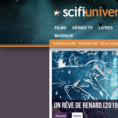
FILMS
SÉRIES TV
LIVRES
MUSIQUE
Critiques de BD
Actualités BD
BD en maga
Scifi-Universe.com
l'oeuvre Un Rêve de Renar
Un Rêve de Renard [2019
Oeuvre
Fiche