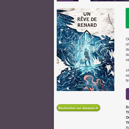
O
ch
d
d
ce
U
es
fi
D
Rechercher sur Amazon.fr
Ti
O
T
R