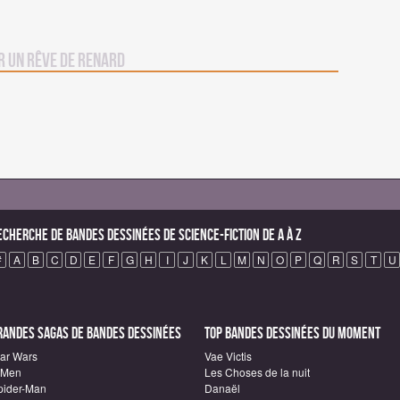
r Un Rêve de Renard
echerche de Bandes Dessinées de science-fiction de A à Z
#
A
B
C
D
E
F
G
H
I
J
K
L
M
N
O
P
Q
R
S
T
U
randes sagas de Bandes Dessinées
Top Bandes Dessinées du moment
tar Wars
Vae Victis
-Men
Les Choses de la nuit
pider-Man
Danaël