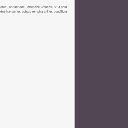
érés : en tant que Partenaire Amazon, SFU peut
bénéfice sur les achats remplissant les conditions