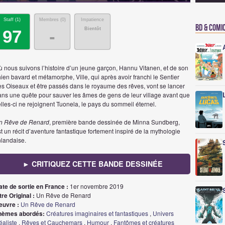
Staff (
1
)
Membres (
0
)
Impatience
BD & Comi
Bientôt
97
-
ù nous suivons l’histoire d’un jeune garçon, Hannu Vitanen, et de son
ien bavard et métamorphe, Ville, qui après avoir franchi le Sentier
es Oiseaux et être passés dans le royaume des rêves, vont se lancer
ans une quête pour sauver les âmes de gens de leur village avant que
lles-ci ne rejoignent Tuonela, le pays du sommeil éternel.
n Rêve de Renard
, première bande dessinée de Minna Sundberg,
t un récit d’aventure fantastique fortement inspiré de la mythologie
nlandaise.
► CRITIQUEZ CETTE BANDE DESSINÉE
ate de sortie en France :
1er novembre 2019
tre Original :
Un Rêve de Renard
euvre :
Un Rêve de Renard
hèmes abordés:
Créatures imaginaires et fantastiques
,
Univers
éaliste
,
Rêves et Cauchemars
,
Humour
,
Fantômes et créatures