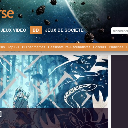
JEUX VIDÉO
BD
JEUX DE SOCIÉTÉ
sin
Top BD
BD par thèmes
Dessinateurs & scénaristes
Editeurs
Planches
C
d
Un Rêve de Renard [2019]
]