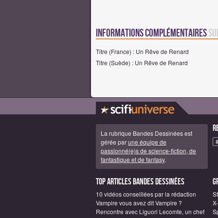
Informations complémentaires
su
Titre (France) : Un Rêve de Renard
Titre (Suède) : Un Rêve de Renard
R
La rubrique Bandes Dessinées est
gérée par
une équipe de
passionné(e)s de science-fiction, de
fantastique et de fantasy
.
Top articles Bandes Dessinées
G
10 vidéos conseillées par la rédaction
S
Vampire vous avez dit Vampire ?
X
Rencontre avec Liguori Lecomte, un chef
S