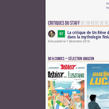
o
h
Critiques du staff
de Un Rêve de R
La critique de Un Rêve 
97
dans la mythologie finl
Avis publié le 7 décembre 2019
BD & Comics – Sélection Amazon