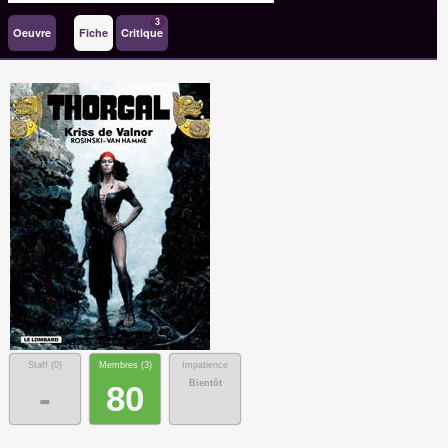
3
Oeuvre
Fiche
Critique
Staff (
0
)
Membres (
3
)
Impatience
Bientôt
-
80