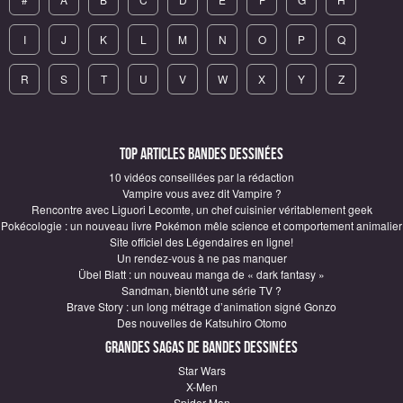
I
J
K
L
M
N
O
P
Q
R
S
T
U
V
W
X
Y
Z
Top articles Bandes Dessinées
10 vidéos conseillées par la rédaction
Vampire vous avez dit Vampire ?
Rencontre avec Liguori Lecomte, un chef cuisinier véritablement geek
Pokécologie : un nouveau livre Pokémon mêle science et comportement animalier
Site officiel des Légendaires en ligne!
Un rendez-vous à ne pas manquer
Übel Blatt : un nouveau manga de « dark fantasy »
Sandman, bientôt une série TV ?
Brave Story : un long métrage d’animation signé Gonzo
Des nouvelles de Katsuhiro Otomo
Grandes sagas de Bandes Dessinées
Star Wars
X-Men
Spider-Man