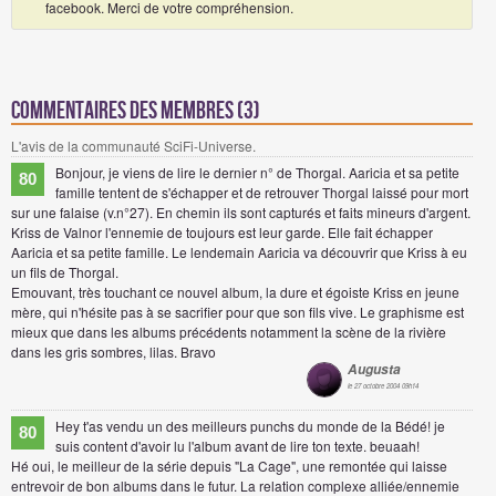
facebook. Merci de votre compréhension.
Commentaires des membres (3)
L'avis de la communauté SciFi-Universe.
Bonjour, je viens de lire le dernier n° de Thorgal. Aaricia et sa petite
80
famille tentent de s'échapper et de retrouver Thorgal laissé pour mort
sur une falaise (v.n°27). En chemin ils sont capturés et faits mineurs d'argent.
Kriss de Valnor l'ennemie de toujours est leur garde. Elle fait échapper
Aaricia et sa petite famille. Le lendemain Aaricia va découvrir que Kriss à eu
un fils de Thorgal.
Emouvant, très touchant ce nouvel album, la dure et égoiste Kriss en jeune
mère, qui n'hésite pas à se sacrifier pour que son fils vive. Le graphisme est
mieux que dans les albums précédents notamment la scène de la rivière
dans les gris sombres, lilas. Bravo
Augusta
le 27 octobre 2004 09h14
Hey t'as vendu un des meilleurs punchs du monde de la Bédé! je
80
suis content d'avoir lu l'album avant de lire ton texte. beuaah!
Hé oui, le meilleur de la série depuis "La Cage", une remontée qui laisse
entrevoir de bon albums dans le futur. La relation complexe alliée/ennemie