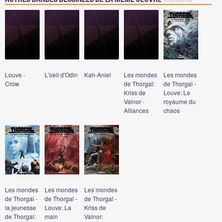
Louve -
L'oeil d'Odin
Kah-Aniel
Les mondes
Les mondes
Crow
de Thorgal:
de Thorgal -
Kriss de
Louve: Le
Valnor -
royaume du
Alliances
chaos
Les mondes
Les mondes
Les mondes
de Thorgal -
de Thorgal -
de Thorgal -
la jeunesse
Louve: La
Kriss de
de Thorgal:
main
Valnor: