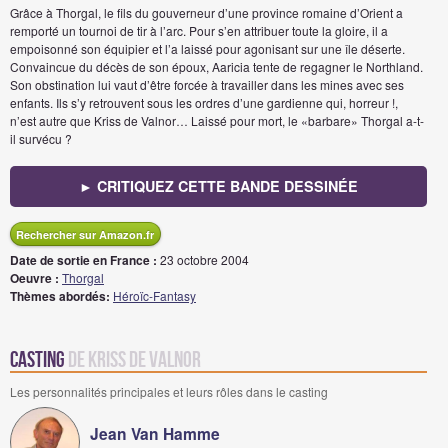
Grâce à Thorgal, le fils du gouverneur d’une province romaine d’Orient a
remporté un tournoi de tir à l’arc. Pour s’en attribuer toute la gloire, il a
empoisonné son équipier et l’a laissé pour agonisant sur une île déserte.
Convaincue du décès de son époux, Aaricia tente de regagner le Northland.
Son obstination lui vaut d’être forcée à travailler dans les mines avec ses
enfants. Ils s’y retrouvent sous les ordres d’une gardienne qui, horreur !,
n’est autre que Kriss de Valnor… Laissé pour mort, le «barbare» Thorgal a-t-
il survécu ?
► CRITIQUEZ CETTE BANDE DESSINÉE
Rechercher sur Amazon.fr
Date de sortie en France :
23 octobre 2004
Oeuvre :
Thorgal
Thèmes abordés:
Héroïc-Fantasy
Casting
de Kriss de Valnor
Les personnalités principales et leurs rôles dans le casting
Jean Van Hamme