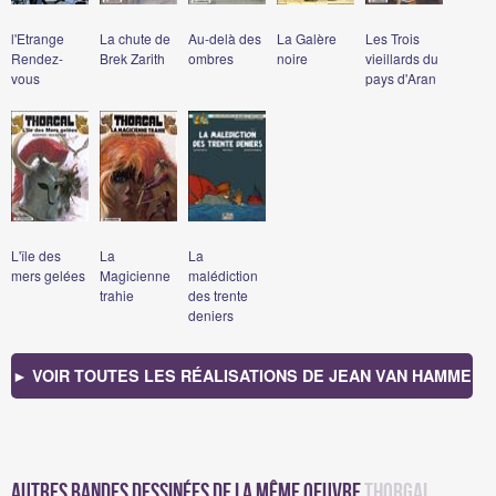
l'Etrange
La chute de
Au-delà des
La Galère
Les Trois
Rendez-
Brek Zarith
ombres
noire
vieillards du
vous
pays d'Aran
L'île des
La
La
mers gelées
Magicienne
malédiction
trahie
des trente
deniers
► VOIR TOUTES LES RÉALISATIONS DE JEAN VAN HAMME
Autres bandes dessinées de la même oeuvre
Thorgal