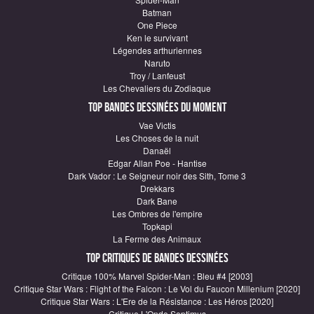
Batman
One Piece
Ken le survivant
Légendes arthuriennes
Naruto
Troy / Lanfeust
Les Chevaliers du Zodiaque
Top Bandes Dessinées du moment
Vae Victis
Les Choses de la nuit
Danaël
Edgar Allan Poe - Hantise
Dark Vador : Le Seigneur noir des Sith, Tome 3
Drekkars
Dark Bane
Les Ombres de l'empire
Topkapi
La Ferme des Animaux
Top critiques de Bandes Dessinées
Critique 100% Marvel Spider-Man : Bleu #4 [2003]
Critique Star Wars : Flight of the Falcon : Le Vol du Faucon Millenium [2020]
Critique Star Wars : L'Ere de la Résistance : Les Héros [2020]
Critique L'Onde Septimus