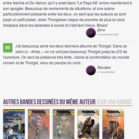
entre Aaricia et De Valnor, qu'il y avait dans "Le Pays Kâ" arrive maintenant à
son apogée. Beaucoup de revirements de situations, et une scène
particulièrement plaisante entre les deux. on sent que les auteurs se sont
payé un petit plaisir. Jolan Thorgalson risque de prendre de plus en plus
d'espace dans les épisodes à suivre et c'est tant mieux. Bravo!
jivre
le 9 novembre 2004 19h59
J'ai beaucoup aimé les deux derniers albums de Thorgal. Dans ce
80
celui-ci, «Kriss..» on ne voit pas beaucoup Thorgal jusqu'au 2/3 de
l'aventure. On sent sa présence très forte. J'aime la confrontation du monde
romain et de Thorgal, venu du peuple du nord.
Nicolas
le 17 avril 2006 08h49
Autres Bandes Dessinées du même auteur
Jean Van Hamme