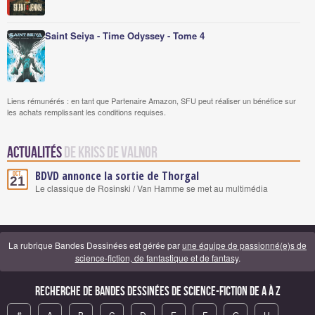
Saint Seiya - Time Odyssey - Tome 4
Liens rémunérés : en tant que Partenaire Amazon, SFU peut réaliser un bénéfice sur
les achats remplissant les conditions requises.
Actualités
de Kriss de Valnor
BDVD annonce la sortie de Thorgal
Oct.
21
Le classique de Rosinski / Van Hamme se met au multimédia
La rubrique Bandes Dessinées est gérée par
une équipe de passionné(e)s de
science-fiction, de fantastique et de fantasy
.
Recherche de Bandes Dessinées de science-fiction de A à Z
#
A
B
C
D
E
F
G
H