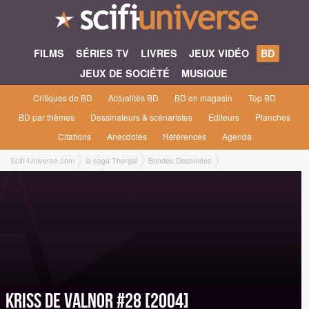
FILMS
SÉRIES TV
LIVRES
JEUX VIDÉO
BD
JEUX DE SOCIÉTÉ
MUSIQUE
Critiques de BD
Actualités BD
BD en magasin
Top BD
BD par thèmes
Dessinateurs & scénaristes
Editeurs
Planches
Citations
Anecdotes
Références
Agenda
Scifi-Universe.com
la saga Thorgal
Bandes Dessinées
Kriss de Valnor #28 [2004]
Kriss de Valnor #28 [2004]