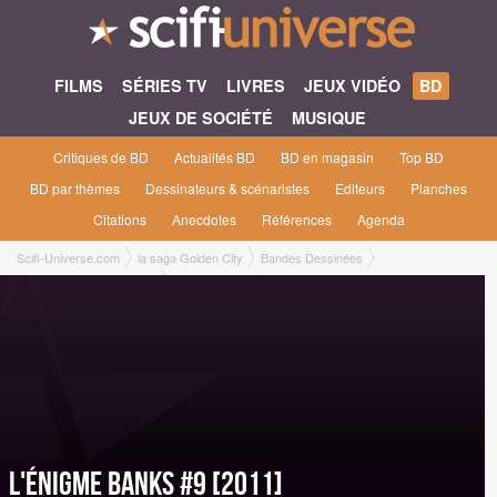
FILMS
SÉRIES TV
LIVRES
JEUX VIDÉO
BD
JEUX DE SOCIÉTÉ
MUSIQUE
Critiques de BD
Actualités BD
BD en magasin
Top BD
BD par thèmes
Dessinateurs & scénaristes
Editeurs
Planches
Citations
Anecdotes
Références
Agenda
Scifi-Universe.com
la saga Golden City
Bandes Dessinées
L'Énigme Banks #9 [2011]
L'Énigme Banks #9 [2011]