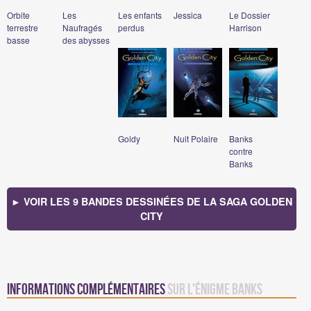
Orbite
Les
Les enfants
Jessica
Le Dossier
terrestre
Naufragés
perdus
Harrison
basse
des abysses
Goldy
Nuit Polaire
Banks
contre
Banks
► VOIR LES 9 BANDES DESSINÉES DE LA SAGA GOLDEN
CITY
Informations complémentaires
sur L'Énigme Banks