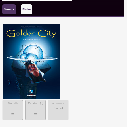
Oeuvre
Fiche
Staff (
0
)
Membres (
0
)
Impatience
Bientôt
-
-