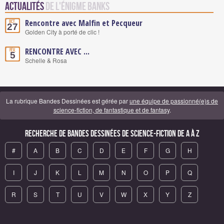
Actualités
de L'Énigme Banks
Rencontre avec Malfin et Pecqueur
Oct.
27
Golden City à porté de clic !
RENCONTRE AVEC ...
Fév.
5
Schelle & Rosa
La rubrique Bandes Dessinées est gérée par
une équipe de passionné(e)s de
science-fiction, de fantastique et de fantasy
.
Recherche de Bandes Dessinées de science-fiction de A à Z
#
A
B
C
D
E
F
G
H
I
J
K
L
M
N
O
P
Q
R
S
T
U
V
W
X
Y
Z