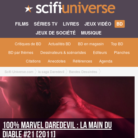
FILMS
SÉRIES TV
LIVRES
JEUX VIDÉO
BD
JEUX DE SOCIÉTÉ
MUSIQUE
Critiques de BD
Actualités BD
BD en magasin
Top BD
BD par thèmes
Dessinateurs & scénaristes
Editeurs
Planches
Citations
Anecdotes
Références
Agenda
Scifi-Universe.com
la saga Daredevil
Bandes Dessinées
100% Marvel Daredevil
La Main du Diable #21 [2011]
100% Marvel Daredevil : La Main du
Diable #21 [2011]