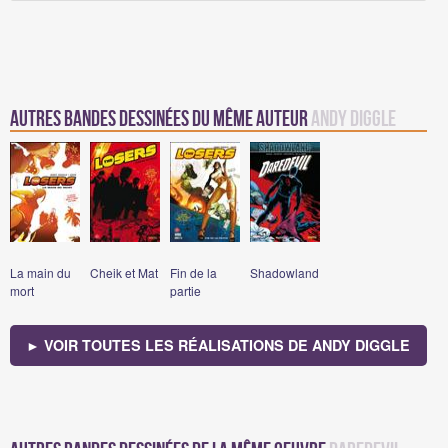
Autres Bandes Dessinées du même auteur
Andy Diggle
La main du
Cheik et Mat
Fin de la
Shadowland
mort
partie
► VOIR TOUTES LES RÉALISATIONS DE ANDY DIGGLE