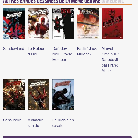
Autres bandes dessinées de la même oeuvre
Daredevil
Shadowland
Le Retour
Daredevil
Battlin' Jack
Marvel
du roi
Noir : Poker
Murdock
Omnibus :
Menteur
Daredevil
par Frank
Miller
Sans Peur
A chacun
Le Diable en
son du
cavale