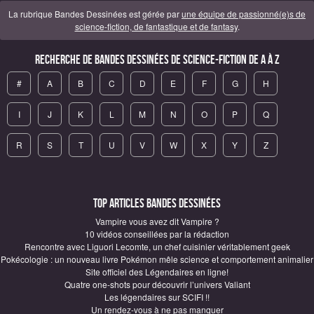
La rubrique Bandes Dessinées est gérée par
une équipe de passionné(e)s de
science-fiction, de fantastique et de fantasy
.
Recherche de Bandes Dessinées de science-fiction de A à Z
#
A
B
C
D
E
F
G
H
I
J
K
L
M
N
O
P
Q
R
S
T
U
V
W
X
Y
Z
Top articles Bandes Dessinées
Vampire vous avez dit Vampire ?
10 vidéos conseillées par la rédaction
Rencontre avec Liguori Lecomte, un chef cuisinier véritablement geek
Pokécologie : un nouveau livre Pokémon mêle science et comportement animalier
Site officiel des Légendaires en ligne!
Quatre one-shots pour découvrir l’univers Valiant
Les légendaires sur SCIFI !!
Un rendez-vous à ne pas manquer