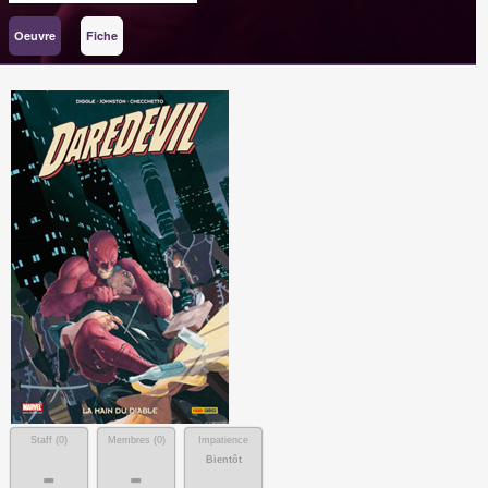
Oeuvre
Fiche
Staff (
0
)
Membres (
0
)
Impatience
Bientôt
-
-