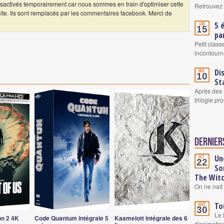
ctivés temporairement car nous sommes en train d'optimiser cette
Retrouvez 
 site. Ils sont remplacés par les commentaires facebook. Merci de
5 
Jan.
15
pa
Petit clas
incontourn
Di
Nov.
10
St
Après des 
trilogie pr
Derniers
Un
Oct.
22
So
The Wit
On ne naît 
To
Août
30
Le 
on 2 4K
Code Quantum intégrale 5
Kaamelott intégrale des 6
d'animatio