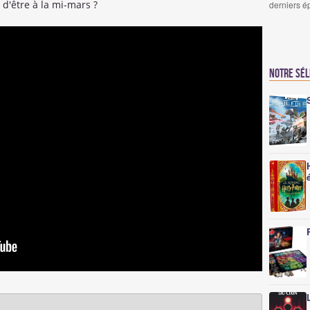
t d'être à la mi-mars ?
derniers é
Notre sé