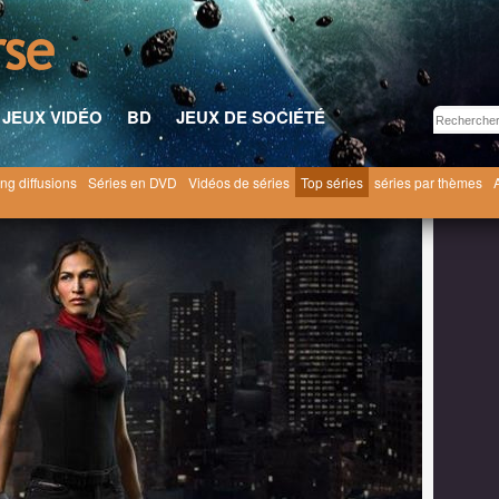
JEUX VIDÉO
BD
JEUX DE SOCIÉTÉ
ng diffusions
Séries en DVD
Vidéos de séries
Top séries
séries par thèmes
vrier 2016
Marvel’s Daredevil Season 2 La 2ème partie du trailer débarque à Hell's Kitche