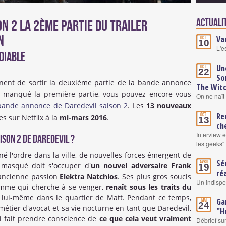
Actualit
n 2 La 2ème partie du trailer
n
Va
Oct.
10
L'e
Diable
Un
Oct.
22
So
nnent de sortir la deuxième partie de la bande annonce
The Wit
ez manqué la première partie, vous pouvez encore vous
On ne naît 
bande annonce de Daredevil saison 2
. Les
13 nouveaux
Re
Oct.
es sur Netflix à la
mi-mars 2016
.
13
ch
Interview 
ison 2 de Daredevil ?
les geeks"
é l'ordre dans la ville, de nouvelles forces émergent de
Sé
Avril
 masqué doit s'occuper d'
un nouvel adversaire Frank
19
ré
 ancienne passion
Elektra Natchios
. Ses plus gros soucis
Un indisp
homme qui cherche à se venger,
renaît sous les traits du
e lui-même dans le quartier de Matt. Pendant ce temps,
Ga
Mai
24
 métier d'avocat et sa vie nocturne en tant que Daredevil,
"H
ui fait prendre conscience de
ce que cela veut vraiment
Débrief su