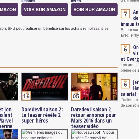
saisons
livres
AMAZON
VOIR SUR AMAZON
VOIR SUR AMAZON
An
Mai
7
de
immunité
on, SFU peut réaliser un bénéfice sur les achats remplissant les
Retour sur
avec le rh
On
Mai
6
vi
et Over
Les premiè
pleine de 
Je
Mai
6
Ha
salarial
févr.
janv.
16
05
L’acteur ex
de son rô
et Jon
Daredevil saison 2 :
Daredevil saison 2,
oilent
Le teaser révèle 2
retour annoncé pour
Marvel
super-héros
Mars 2016 dans un
verine
teaser vidéo
en tête