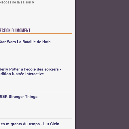
pisodes de la saison 6
lection du moment
Star Wars La Bataille de Hoth
Herry Potter à l'école des sorciers -
édition lustrée interactive
RISK Stranger Things
Les migrants du temps - Liu Cixin