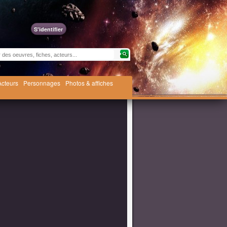
S'identifier
Acteurs
Personnages
Photos & affiches
n