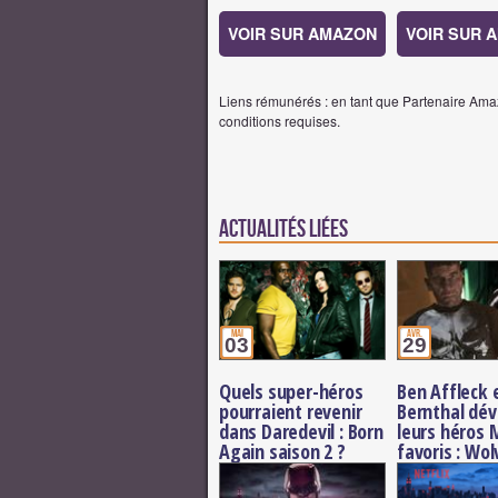
VOIR SUR AMAZON
VOIR SUR 
Liens rémunérés : en tant que Partenaire Amaz
conditions requises.
Actualités Liées
mai
avr.
03
29
Quels super-héros
Ben Affleck 
pourraient revenir
Bernthal dév
dans Daredevil : Born
leurs héros 
Again saison 2 ?
favoris : Wol
et Punisher 