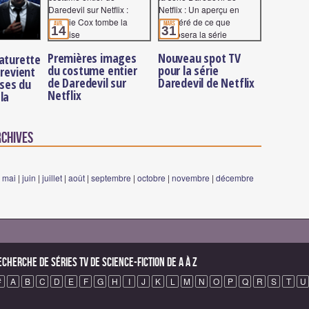
avr.
mars
14
31
Premières images
Nouveau spot TV
aturette
du costume entier
pour la série
 revient
de Daredevil sur
Daredevil de Netflix
sses du
Netflix
la
rchives
|
mai
|
juin
|
juillet
|
août
|
septembre
|
octobre
|
novembre
|
décembre
echerche de Séries TV de science-fiction de A à Z
#
A
B
C
D
E
F
G
H
I
J
K
L
M
N
O
P
Q
R
S
T
U