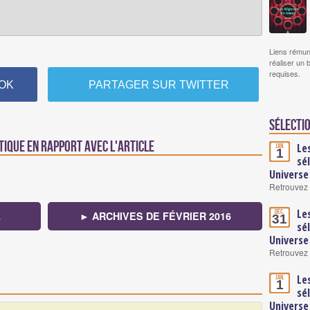
Liens rémun
réaliser un 
requises.
OK
PARTAGER SUR TWITTER
Sélectio
tique en rapport avec l'article
Le
Jan.
1
sé
Universe
Retrouvez 
Le
Déc.
L
► ARCHIVES DE FÉVRIER 2016
31
sé
Universe
Retrouvez 
Le
Jan.
1
sé
Universe