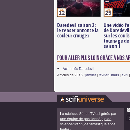
oct.
sept.
12
25
Daredevil saison 2 :
Une vidéo fe
le teaser annonce la
de Daredevil
couleur (rouge)
sur les couli
tournage de 
saison 1
Pour aller plus loin grâce à nos a
Actualités Daredevil
Articles de 2016 :
janvier
|
février
|
mars
|
avril
R
La rubrique Séries TV est gérée par
une équipe de passionné(e)s de
science-fiction, de fantastique et de
fantasy
.