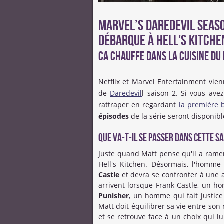
Marvel’s Daredevil Seaso
débarque à Hell's Kitche
Ca chauffe dans la Cuisine du 
Netflix et Marvel Entertainment vie
de
Daredevil
l saison 2. Si vous av
rattraper en regardant
la première 
épisodes
de la série seront disponibl
Que va-t-il se passer dans cette sa
Juste quand Matt pense qu'il a ramen
Hell's Kitchen. Désormais, l'homme
Castle
et devra se confronter à une
arrivent lorsque Frank Castle, un 
Punisher
, un homme qui fait justic
Matt doit équilibrer sa vie entre son
et se retrouve face à un choix qui l