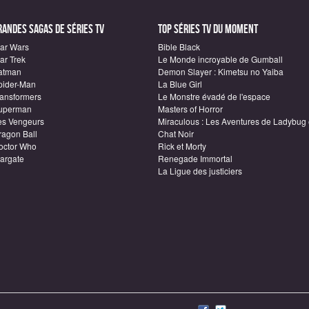
randes sagas de Séries TV
Top Séries TV du moment
tar Wars
Bible Black
ar Trek
Le Monde incroyable de Gumball
atman
Demon Slayer : Kimetsu no Yaiba
pider-Man
La Blue Girl
ransformers
Le Monstre évadé de l'espace
uperman
Masters of Horror
es Vengeurs
Miraculous : Les Aventures de Ladybug 
ragon Ball
Chat Noir
octor Who
Rick et Morty
targate
Renegade Immortal
La Ligue des justiciers