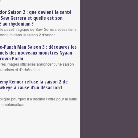
dor Saison 2 : que devient la santé
 Saw Gerrera et quelle est son
 au rhydonium ?
 le passé tragique de Saw Gerrera et ses liens
ydonium dans la saison 2 d'Andor
e-Punch Man Saison 3 : découvrez les
suels des nouveaux monstres Nyaan
grown Pochi
res images officielles annoncent une saison
surprises et d'adrénaline
remy Renner refuse la saison 2 de
wkeye à cause d’un désaccord
plique pourquoi il a décliné l’offre pour la suite
le emblématique