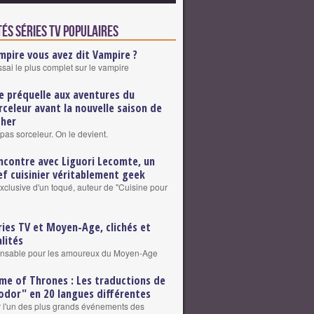
és Séries TV populaires
mpire vous avez dit Vampire ?
ssai le plus complet sur le vampire
e préquelle aux aventures du
rceleur avant la nouvelle saison de
cher
pas sorceleur. On le devient.
ncontre avec Liguori Lecomte, un
ef cuisinier véritablement geek
exclusive d'un toqué, auteur de "Cuisine pour
ries TV et Moyen-Age, clichés et
alités
ensable pour les amoureux du Moyen-Age
me of Thrones : Les traductions de
odor" en 20 langues différentes
r l'un des plus grands événements des