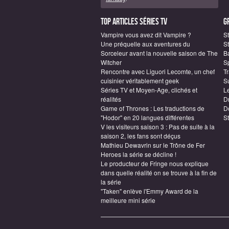
Top articles Séries TV
G
Vampire vous avez dit Vampire ?
S
Une préquelle aux aventures du
St
Sorceleur avant la nouvelle saison de The
B
Witcher
S
Rencontre avec Liguori Lecomte, un chef
T
cuisinier véritablement geek
S
Séries TV et Moyen-Age, clichés et
L
réalités
D
Game of Thrones : Les traductions de
D
"Hodor" en 20 langues différentes
S
V les visiteurs saison 3 : Pas de suite à la
saison 2, les fans sont déçus
Mathieu Dewavrin sur le Trône de Fer
Heroes la série se décline !
Le producteur de Fringe nous explique
dans quelle réalité on se trouve à la fin de
la série
"Taken" enlève l'Emmy Award de la
meilleure mini série