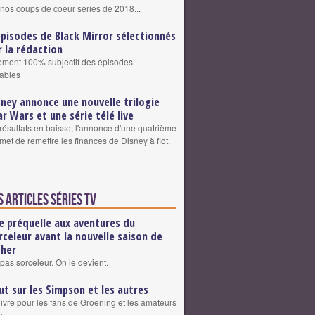
nos coups de coeur séries de 2018...
épisodes de Black Mirror sélectionnés
r la rédaction
sement 100% subjectif des épisodes
ables
sney annonce une nouvelle trilogie
ar Wars et une série télé live
résultats en baisse, l'annonce d'une quatrième
omet de remettre les finances de Disney à flot.
 articles Séries TV
e préquelle aux aventures du
rceleur avant la nouvelle saison de
cher
pas sorceleur. On le devient.
ut sur les Simpson et les autres
livre pour les fans de Groening et les amateurs
n