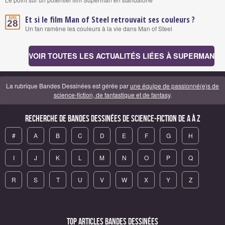
Et si le film Man of Steel retrouvait ses couleurs ?
Avril
28
Un fan ramène les couleurs à la vie dans Man of Steel
VOIR TOUTES LES ACTUALITÉS LIÉES À SUPERMAN
La rubrique Bandes Dessinées est gérée par
une équipe de passionné(e)s de
science-fiction, de fantastique et de fantasy
.
Recherche de Bandes Dessinées de science-fiction de A à Z
#
A
B
C
D
E
F
G
H
I
J
K
L
M
N
O
P
Q
R
S
T
U
V
W
X
Y
Z
Top articles Bandes Dessinées