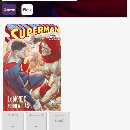
Oeuvre
Fiche
Staff (
0
)
Membres (
0
)
Impatience
Bientôt
-
-