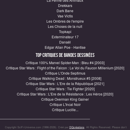
La Ferme des Animaux
Drekkars
Dark Bane
Vae Victis
Les Ombres de l'empire
Les Choses de la nuit
Topkapi
Exterminateur 17
Danaël
Edgar Allan Poe - Hantise
Top critiques de Bandes Dessinées
Critique 100% Marvel Spider-Man : Bleu #4 [2003]
Critique Star Wars : Flight of the Falcon : Le Vol du Faucon Millenium [2020]
Critique L'Onde Septimus
Critique Walking Dead : Monstrueux #5 [2008]
Critique Star Wars : L'Ere de la République [2021]
Critique Star Wars : Tie Fighter [2020]
Critique Star Wars : L'Ere de la Résistance : Les Héros [2020]
Critique Overman King Gainer
Critique L'Incal Noir
Critique Lucille...
Copyright SciFi-Universe.com (1996-2026). Créé par
DQcréations
. All Rights Reserved. Please don’t