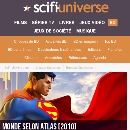
FILMS
SÉRIES TV
LIVRES
JEUX VIDÉO
BD
JEUX DE SOCIÉTÉ
MUSIQUE
Critiques de BD
Actualités BD
BD en magasin
Top BD
BD par thèmes
Dessinateurs & scénaristes
Editeurs
Planches
Citations
Anecdotes
Références
Agenda
Scifi-Universe.com
la saga Superman
Bandes Dessinées
Monde selon Atlas [2010]
Monde selon Atlas [2010]