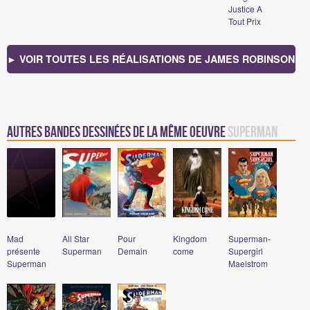
Justice A
Tout Prix
► VOIR TOUTES LES RÉALISATIONS DE JAMES ROBINSON
Autres bandes dessinées de la même oeuvre
Superman
Mad
All Star
Pour
Kingdom
Superman-
présente
Superman
Demain
come
Supergirl
Superman
Maelstrom