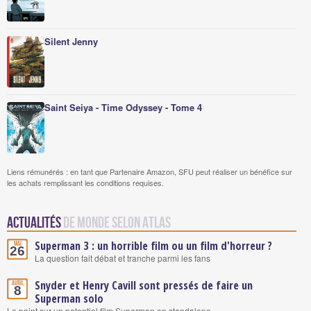
Silent Jenny
Saint Seiya - Time Odyssey - Tome 4
Liens rémunérés : en tant que Partenaire Amazon, SFU peut réaliser un bénéfice sur
les achats remplissant les conditions requises.
Actualités
de Monde selon Atlas
Superman 3 : un horrible film ou un film d'horreur ?
Mai
26
La question fait débat et tranche parmi les fans
Snyder et Henry Cavill sont pressés de faire un
Avril
8
Superman solo
Le point sur un potentiel film Superman en standalone